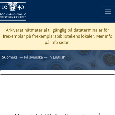
Arkiverat nätmaterial tillgänglig på dataterminaler för
friexemplar på friexemplarsbibliotekens lokaler. Mer info
på info sidan.
Suomeksi
―
På svenska
―
In English