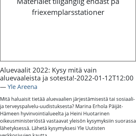
Materialet tillgänglig endast på
friexemplarsstationer
Aluevaalit 2022: Kysy mitä vain
aluevaaleista ja sotesta!-2022-01-12T12:00
―
Yle Areena
Mitä haluaisit tietää aluevaalien järjestämisestä tai sosiaali-
ja terveyspalvelu-uudistuksesta? Marina Erhola Päijät-
Hämeen hyvinvointialueelta ja Heini Huotarinen
oikeusministeriöstä vastaavat yleisön kysymyksiin suorassa
lähetyksessä. Lähetä kysymyksesi Yle Uutisten
verkkosivujen kautta.