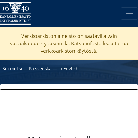
Verkkoarkiston aineisto on saatavilla vain
vapaakappaletyöasemilla. Katso
infosta
lisää tietoa
verkkoarkiston käytöstä.
Suomeksi
―
På svenska
―
In English