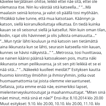
kävelee kerjäläisen ohitse, leikkii ettei näe sitä, ettei ole
olemassa itse. Niin ku väistää sitä katseella...” ”...Mä
maalasin seiniä kotona, ja valot oli päällä tosi myöhään.
Yhtäkkiä tulee tunne, että mua katsotaan. Käännyn ja
katson, siellä koiranulkoiluttaja vilkuttaa. En tiedä kuinka
kauan se oli seisonut siellä ja katsellut. Niin kuin oman tilan,
kodin, rajat olis hävinneet ja olis julkista omaisuutta…”
”...Mun tytär lähti kouluun ja mä katsoin sen tietämättä
aina ikkunasta kun se lähti, seurasin katseella niin kauan,
kunnes se hävisi näkyvistä...” ”...Metrossa, tosi huvittavaa,
se nainen käänsi päänsä katsoakseen pois, mutta näki
ikkunasta oman peilikuvansa, ja sit sen piti leikkiä et se ei
nää sitä...” ”...Näkeekö kuolleet meidät?” Esityksen kautta
huomio kiinnittyy ilmiöihin ja ihmisryhmiin, jotka ovat
huomaamattomia tai joista olemme vieraantuneet.
Sellaisia, joita emme enää näe, esimerkiksi lapset,
mielenterveyskuntoutujat ja maahanmuuttajat. ”Miten sinä
näet minut, mitä sinä et näe?” Ensi-ilta: 8.10.2014 klo 20.00
Muut esitykset: 9.10. klo 20.00, 10.10. klo 20.00, 11.10. klo