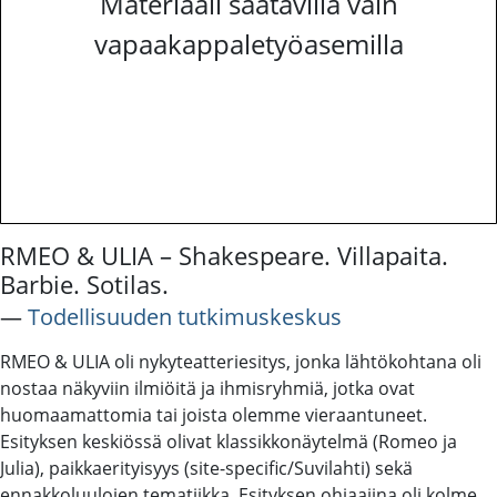
Materiaali saatavilla vain
vapaakappaletyöasemilla
RMEO & ULIA – Shakespeare. Villapaita.
Barbie. Sotilas.
―
Todellisuuden tutkimuskeskus
RMEO & ULIA oli nykyteatteriesitys, jonka lähtökohtana oli
nostaa näkyviin ilmiöitä ja ihmisryhmiä, jotka ovat
huomaamattomia tai joista olemme vieraantuneet.
Esityksen keskiössä olivat klassikkonäytelmä (Romeo ja
Julia), paikkaerityisyys (site-specific/Suvilahti) sekä
ennakkoluulojen tematiikka. Esityksen ohjaajina oli kolme