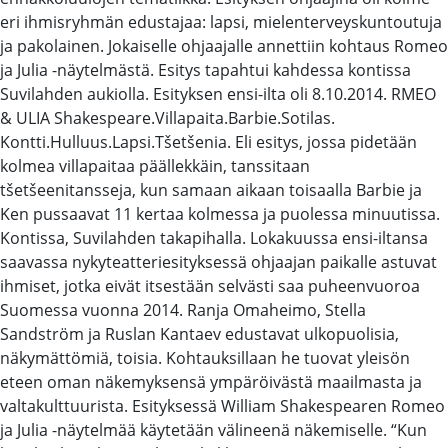
eri ihmisryhmän edustajaa: lapsi, mielenterveyskuntoutuja
ja pakolainen. Jokaiselle ohjaajalle annettiin kohtaus Romeo
ja Julia -näytelmästä. Esitys tapahtui kahdessa kontissa
Suvilahden aukiolla. Esityksen ensi-ilta oli 8.10.2014. RMEO
& ULIA Shakespeare.Villapaita.Barbie.Sotilas.
Kontti.Hulluus.Lapsi.Tšetšenia. Eli esitys, jossa pidetään
kolmea villapaitaa päällekkäin, tanssitaan
tšetšeenitansseja, kun samaan aikaan toisaalla Barbie ja
Ken pussaavat 11 kertaa kolmessa ja puolessa minuutissa.
Kontissa, Suvilahden takapihalla. Lokakuussa ensi-iltansa
saavassa nykyteatteriesityksessä ohjaajan paikalle astuvat
ihmiset, jotka eivät itsestään selvästi saa puheenvuoroa
Suomessa vuonna 2014. Ranja Omaheimo, Stella
Sandström ja Ruslan Kantaev edustavat ulkopuolisia,
näkymättömiä, toisia. Kohtauksillaan he tuovat yleisön
eteen oman näkemyksensä ympäröivästä maailmasta ja
valtakulttuurista. Esityksessä William Shakespearen Romeo
ja Julia -näytelmää käytetään välineenä näkemiselle. “Kun