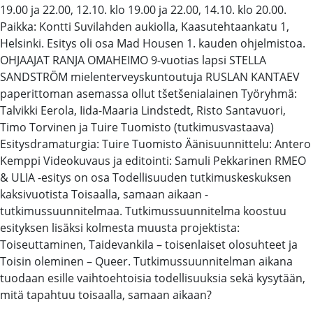
19.00 ja 22.00, 12.10. klo 19.00 ja 22.00, 14.10. klo 20.00.
Paikka: Kontti Suvilahden aukiolla, Kaasutehtaankatu 1,
Helsinki. Esitys oli osa Mad Housen 1. kauden ohjelmistoa.
OHJAAJAT RANJA OMAHEIMO 9-vuotias lapsi STELLA
SANDSTRÖM mielenterveyskuntoutuja RUSLAN KANTAEV
paperittoman asemassa ollut tšetšenialainen Työryhmä:
Talvikki Eerola, Iida-Maaria Lindstedt, Risto Santavuori,
Timo Torvinen ja Tuire Tuomisto (tutkimusvastaava)
Esitysdramaturgia: Tuire Tuomisto Äänisuunnittelu: Antero
Kemppi Videokuvaus ja editointi: Samuli Pekkarinen RMEO
& ULIA -esitys on osa Todellisuuden tutkimuskeskuksen
kaksivuotista Toisaalla, samaan aikaan -
tutkimussuunnitelmaa. Tutkimussuunnitelma koostuu
esityksen lisäksi kolmesta muusta projektista:
Toiseuttaminen, Taidevankila – toisenlaiset olosuhteet ja
Toisin oleminen – Queer. Tutkimussuunnitelman aikana
tuodaan esille vaihtoehtoisia todellisuuksia sekä kysytään,
mitä tapahtuu toisaalla, samaan aikaan?