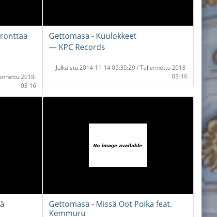
Fronttaa
Gettomasa - Kuulokkeet
― KPC Records
Julkaistu 2014-11-14 05:30:29 / Tallennettu 2018-
03-16
lennettu 2018-
03-16
tä
Gettomasa - Missä Oot Poika feat.
Kemmuru