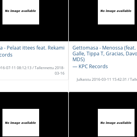
 - Pelaat ittees feat. Rekami
Gettomasa - Menossa (feat. 
Galle, Tippa T, Gracias, Davo
cords
MDS)
― KPC Records
2016-07-11 08:12:13 / Tallennettu 2018-
03-16
Julkaistu 2016-03-11 15:42:31 / Tal