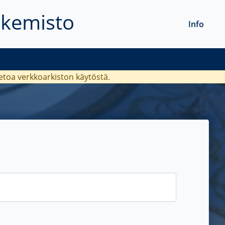
akemisto
Info
ietoa verkkoarkiston käytöstä.