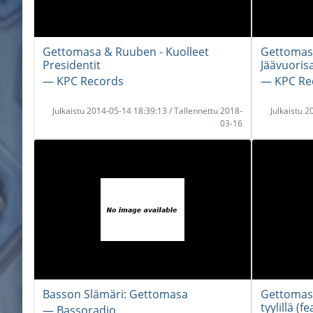
Gettomasa & Ruuben - Kuolleet
Gettomas
Presidentit
Jäävuorisa
― KPC Records
― KPC Re
Julkaistu 2014-05-14 18:39:13 / Tallennettu 2018-
Julkaistu 
03-16
Basson Slämäri: Gettomasa
Gettomas
tyylillä (fe
― Bassoradio