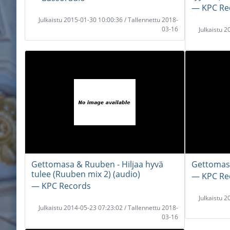
― KPC Re
Julkaistu 2015-01-30 10:00:36 / Tallennettu 2018-
03-16
Julkaistu 
Gettomasa & Ruuben - Hiljaa hyvä
Gettomasa
tulee (Ruuben mix 2) (audio)
― KPC Re
― KPC Records
Julkaistu 
Julkaistu 2014-05-23 07:23:02 / Tallennettu 2018-
03-16