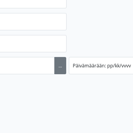
...
Päivämäärään: pp/kk/vvvv