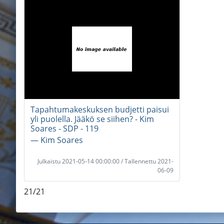
Tapahtumakeskuksen budjetti paisui
yli puolella. Jääkö se siihen? - Kim
Soares - SDP - 119
― Kim Soares
Julkaistu 2021-05-14 00:00:00 / Tallennettu 2021-
06-09
21/21