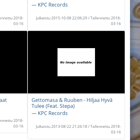
― KPC Records
lennettu 2018-
Julkaistu 2015-10-08 22:06:29 / Tallennettu 2018-
03-16
03-16
aat
Gettomasa & Ruuben - Hiljaa Hyvä
Tulee (Feat. Stepa)
― KPC Records
lennettu 2018-
03-16
Julkaistu 2013-08-22 21:26:18 / Tallennettu 2018-
03-16