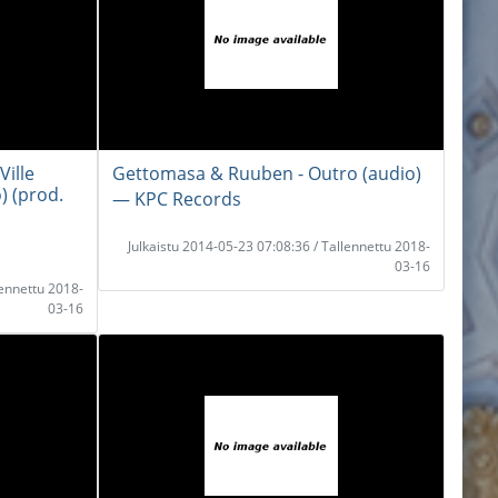
Ville
Gettomasa & Ruuben - Outro (audio)
) (prod.
― KPC Records
Julkaistu 2014-05-23 07:08:36 / Tallennettu 2018-
03-16
lennettu 2018-
03-16