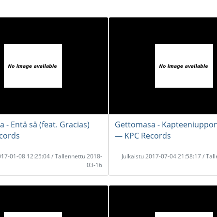
- Entä sä (feat. Gracias)
Gettomasa - Kapteeniuppon
cords
― KPC Records
2017-01-08 12:25:04 / Tallennettu 2018-
Julkaistu 2017-07-04 21:58:17 / Tal
03-16