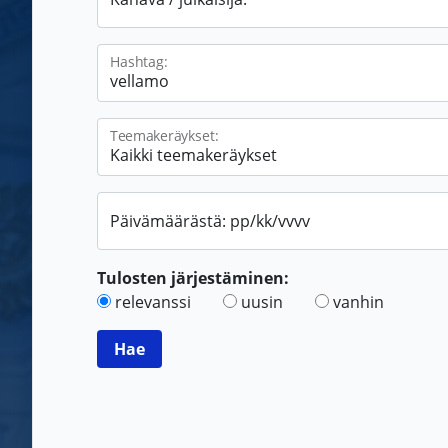
Hashtag:
Teemakeräykset:
Päivämäärästä: pp/kk/vvvv
Tulosten järjestäminen:
relevanssi
uusin
vanhin