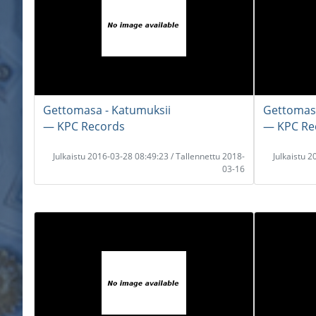
Gettomasa - Katumuksii
Gettomasa
― KPC Records
― KPC Re
Julkaistu 2016-03-28 08:49:23 / Tallennettu 2018-
Julkaistu 
03-16