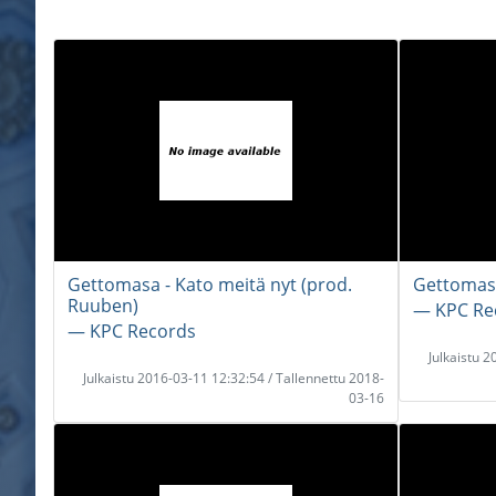
Gettomasa - Kato meitä nyt (prod.
Gettomasa 
Ruuben)
― KPC Re
― KPC Records
Julkaistu 
Julkaistu 2016-03-11 12:32:54 / Tallennettu 2018-
03-16