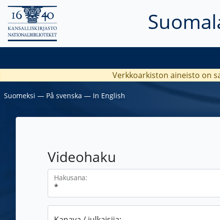
Suomala
Verkkoarkiston aineisto on s
Suomeksi
―
På svenska
―
In English
Videohaku
Hakusana:
Kanava / julkaisija: