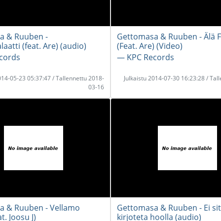
a & Ruuben -
Gettomasa & Ruuben - Älä 
laatti (feat. Are) (audio)
(Feat. Are) (Video)
cords
― KPC Records
2014-05-23 05:37:47 / Tallennettu 2018-
Julkaistu 2014-07-30 16:23:28 / Tal
03-16
a & Ruuben - Vellamo
Gettomasa & Ruuben - Ei si
at. Joosu J)
kirjoteta hoolla (audio)