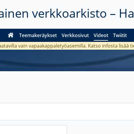
inen verkkoarkisto – H
Teemakeräykset
Verkkosivut
Videot
Twiitit
aatavilla vain vapaakappaletyöasemilla. Katso
infosta
lisää t