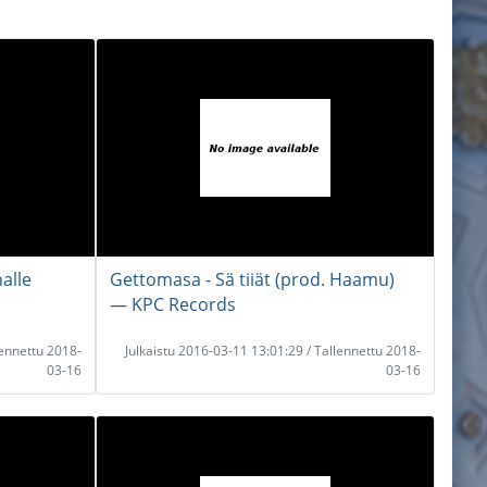
alle
Gettomasa - Sä tiiät (prod. Haamu)
― KPC Records
lennettu 2018-
Julkaistu 2016-03-11 13:01:29 / Tallennettu 2018-
03-16
03-16