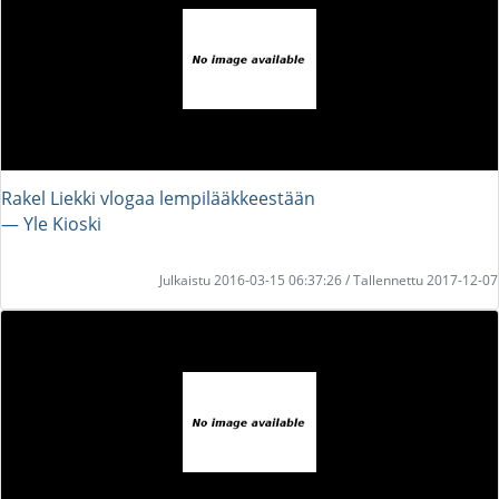
Rakel Liekki vlogaa lempilääkkeestään
― Yle Kioski
Julkaistu 2016-03-15 06:37:26 / Tallennettu 2017-12-07