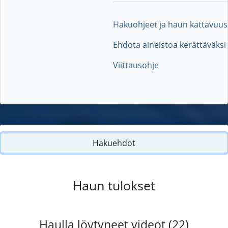
Hakuohjeet ja haun kattavuus
Ehdota aineistoa kerättäväksi
Viittausohje
Hakuehdot
Haun tulokset
Haulla löytyneet videot (22)