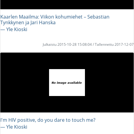
Kaarlen Maailma: Viikon kohumiehet – Sebastian
Tynkkynen ja Jari Hanska
― Yle Kioski
Julkaistu 2015-10-28 15:08:04 / Tallennettu 2017-12-07
I'm HIV positive, do you dare to touch me?
― Yle Kioski