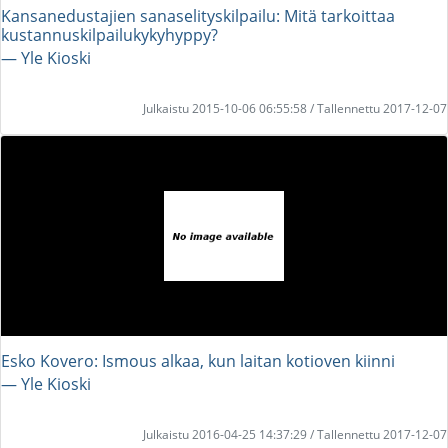
Kansanedustajien sanaselityskilpailu: Mitä tarkoittaa
kustannuskilpailukykyhyppy?
― Yle Kioski
Julkaistu 2015-10-06 06:55:58 / Tallennettu 2017-12-07
Esko Kovero: Ismous alkaa, kun laitan kotioven kiinni
― Yle Kioski
Julkaistu 2016-04-25 14:37:29 / Tallennettu 2017-12-07