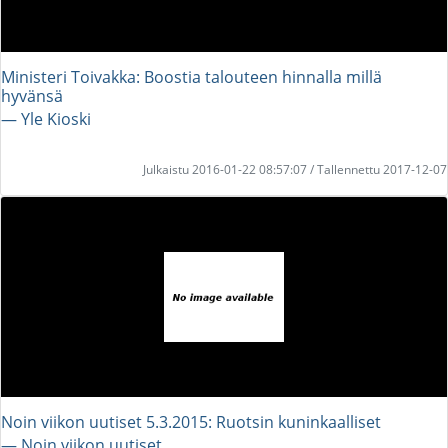
Ministeri Toivakka: Boostia talouteen hinnalla millä
hyvänsä
― Yle Kioski
Julkaistu 2016-01-22 08:57:07 / Tallennettu 2017-12-07
Noin viikon uutiset 5.3.2015: Ruotsin kuninkaalliset
― Noin viikon uutiset