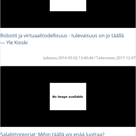
Robotit ja virtuaalitodellisuus - tulevaisuus on jo täällä
― Yle Kioski
Julkaistu 2016-05-02 13:40:44 / Tallennettu 2017-12-07
Salaliittoteoriat: Mihin täällä voi enää luottaa?