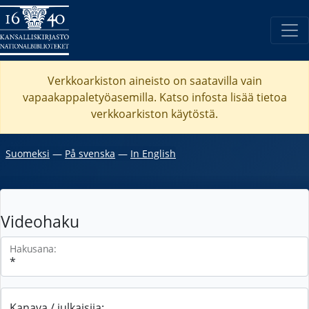
Verkkoarkiston aineisto on saatavilla vain
vapaakappaletyöasemilla. Katso
infosta
lisää tietoa
verkkoarkiston käytöstä.
Suomeksi
―
På svenska
―
In English
Videohaku
Hakusana:
Kanava / julkaisija: