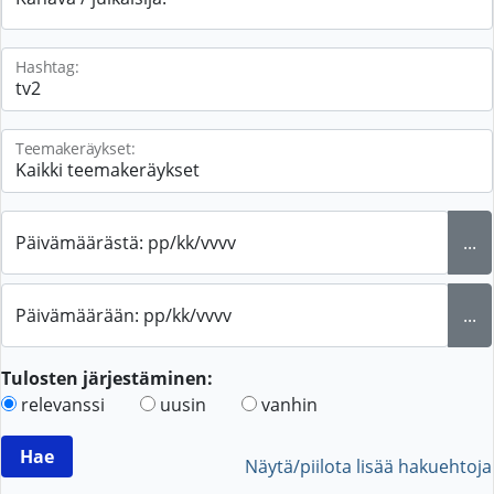
Hashtag:
Teemakeräykset:
Päivämäärästä: pp/kk/vvvv
...
Päivämäärään: pp/kk/vvvv
...
Tulosten järjestäminen:
relevanssi
uusin
vanhin
Näytä/piilota lisää hakuehtoja