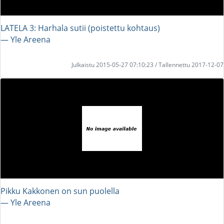
LATELA 3: Harhala sutii (poistettu kohtaus)
― Yle Areena
Julkaistu 2015-05-27 07:10:23 / Tallennettu 2017-12-07
Pikku Kakkonen on sun puolella
― Yle Areena