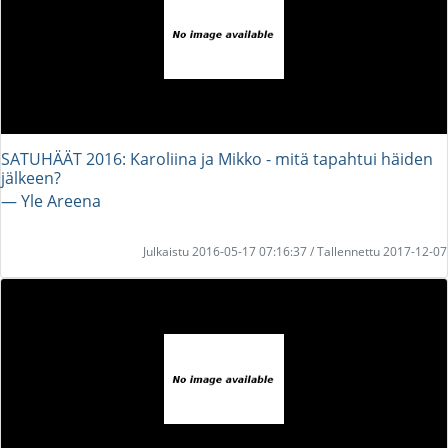
SATUHÄÄT 2016: Karoliina ja Mikko - mitä tapahtui häiden
jälkeen?
― Yle Areena
Julkaistu 2016-05-17 07:16:37 / Tallennettu 2017-12-07