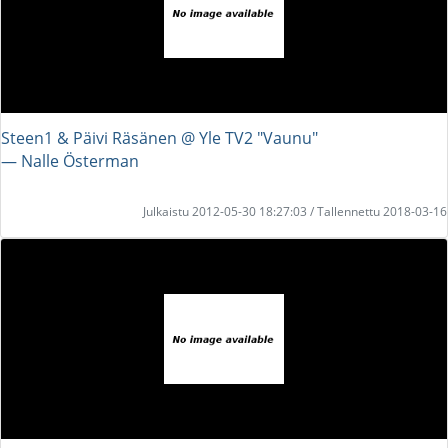
Steen1 & Päivi Räsänen @ Yle TV2 "Vaunu"
― Nalle Österman
Julkaistu 2012-05-30 18:27:03 / Tallennettu 2018-03-16