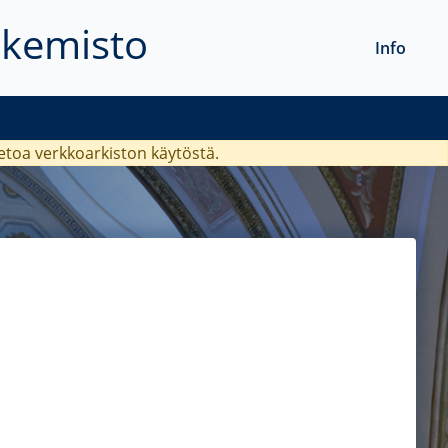
akemisto
Info
ietoa verkkoarkiston käytöstä.