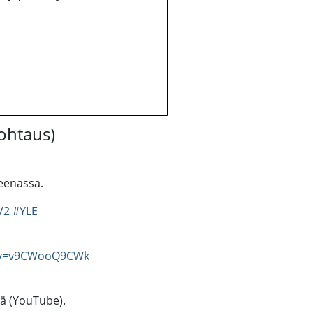
kohtaus)
reenassa.
V2
#YLE
h?v=v9CWooQ9CWk
tä (YouTube).