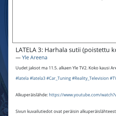
LATELA 3: Harhala sutii (poistettu 
―
Yle Areena
Uudet jaksot ma 11.5. alkaen Yle TV2. Koko kausi A
#latela
#latela3
#Car_Tuning
#Reality_Television
#T
Alkuperäislähde:
https://www.youtube.com/watc
Sivun kuvailutiedot ovat peräisin alkuperäislähtees