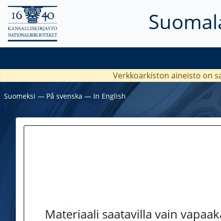
Suomala
Verkkoarkiston aineisto on s
Suomeksi
―
På svenska
―
In English
Materiaali saatavilla vain vapaa