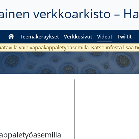
inen verkkoarkisto – H
Teemakeräykset
Verkkosivut
Videot
Twiitit
aatavilla vain vapaakappaletyöasemilla. Katso
infosta
lisää t
kappaletyöasemilla