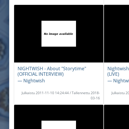
NIGHTWISH - About "Storytime"
Nightwish
(OFFICIAL INTERVIEW)
(LIVE)
― Nightwish
― Nightw
Julkaistu 2011-11-10 14:24:44 / Tallennettu 2018-
Julkaistu 
03-16