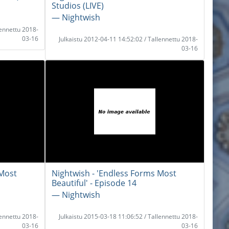
Studios (LIVE)
― Nightwish
lennettu 2018-
03-16
Julkaistu 2012-04-11 14:52:02 / Tallennettu 2018-
03-16
 Most
Nightwish - 'Endless Forms Most
Beautiful' - Episode 14
― Nightwish
lennettu 2018-
Julkaistu 2015-03-18 11:06:52 / Tallennettu 2018-
03-16
03-16