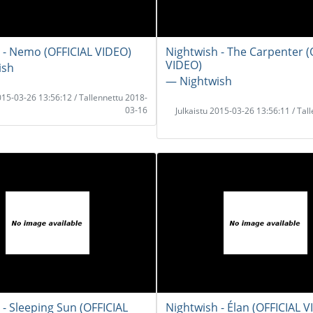
 - Nemo (OFFICIAL VIDEO)
Nightwish - The Carpenter (
VIDEO)
ish
― Nightwish
2015-03-26 13:56:12 / Tallennettu 2018-
03-16
Julkaistu 2015-03-26 13:56:11 / Tal
 - Sleeping Sun (OFFICIAL
Nightwish - Élan (OFFICIAL 