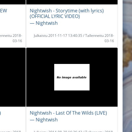
NEW
Nightwish - Storytime (with lyrics)
(OFFICIAL LYRIC VIDEO)
― Nightwish
lennettu 2018-
Julkaistu 2011-11-17 13:40:35 / Tallennettu 2018-
03-16
03-16
)
Nightwish - Last Of The Wilds (LIVE)
― Nightwish