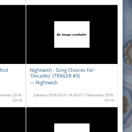
Most
Nightwish - Song Choices For
'Decades' (TRAILER #3)
― Nightwish
lennettu 2018-
Julkaistu 2018-03-01 14:30:01 / Tallennettu 2018-
03-16
03-16