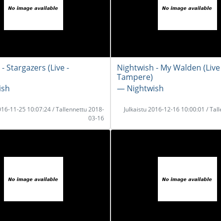
- Stargazers (Live -
Nightwish - My Walden (Live 
Tampere)
ish
― Nightwish
2016-11-25 10:07:24 / Tallennettu 2018-
Julkaistu 2016-12-16 10:00:01 / Tal
03-16