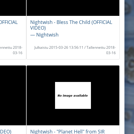
OFFICIAL
Nightwish - Bless The Child (OFFICIAL
VIDEO)
― Nightwish
lennettu 2018-
Julkaistu 2015-03-26 13:56:11 / Tallennettu 2018-
03-16
03-16
VIDEO)
Nightwish - "Planet Hell" from SIR