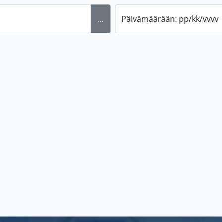
...
Päivämäärään: pp/kk/vvvv