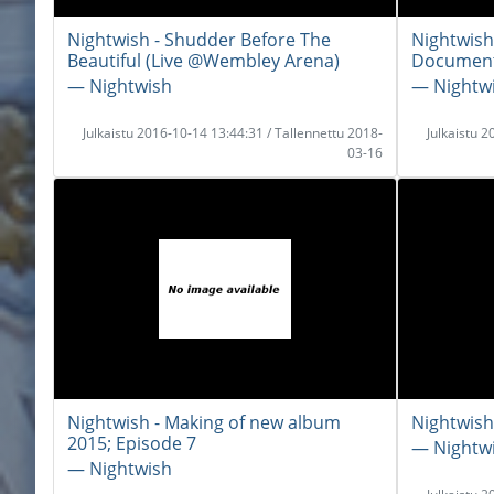
Nightwish - Shudder Before The
Nightwish
Beautiful (Live @Wembley Arena)
Documenta
― Nightwish
― Nightw
Julkaistu 2016-10-14 13:44:31 / Tallennettu 2018-
Julkaistu 
03-16
Nightwish - Making of new album
Nightwish
2015; Episode 7
― Nightw
― Nightwish