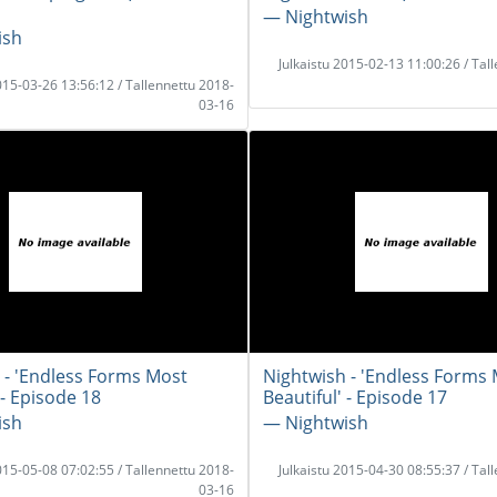
― Nightwish
ish
Julkaistu 2015-02-13 11:00:26 / Tal
2015-03-26 13:56:12 / Tallennettu 2018-
03-16
 - 'Endless Forms Most
Nightwish - 'Endless Forms
 - Episode 18
Beautiful' - Episode 17
ish
― Nightwish
2015-05-08 07:02:55 / Tallennettu 2018-
Julkaistu 2015-04-30 08:55:37 / Tal
03-16