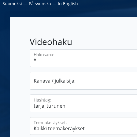
Suomeksi
―
På svenska
―
In English
Videohaku
Hakusana:
Kanava / julkaisija:
Hashtag:
Teemakeräykset: