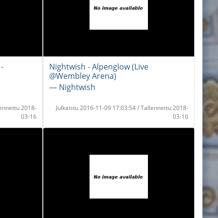
-
Nightwish - Alpenglow (Live
@Wembley Arena)
― Nightwish
lennettu 2018-
Julkaistu 2016-11-09 17:03:54 / Tallennettu 2018-
03-16
03-16