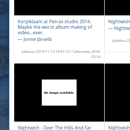
Korpiklaani at Petrax studio 2014.
Nightwish
Maybe the worst album making of
― Nightw
video...ever.
― Jonne Järvelä
Julkaistu 
Julkaistu 2014-11-13 14:07:15 / Tallennettu 2018-
03-16
Nightwish - Over The Hills And Far
Nightwish