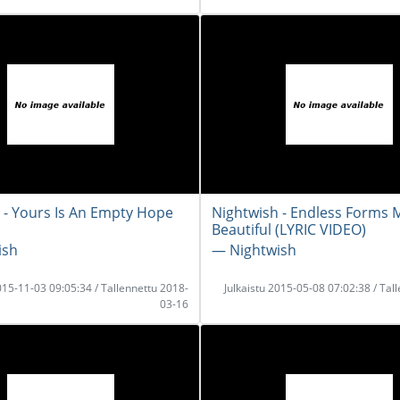
 - Yours Is An Empty Hope
Nightwish - Endless Forms 
Beautiful (LYRIC VIDEO)
ish
― Nightwish
2015-11-03 09:05:34 / Tallennettu 2018-
Julkaistu 2015-05-08 07:02:38 / Tal
03-16