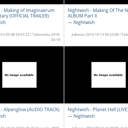
 - Making of Imaginaerum
Nightwish - Making Of The 
ry (OFFICIAL TRAILER)
ALBUM Part II
ish
― Nightwish
2012-03-08 20:47:22 / Tallennettu 2018-
Julkaistu 2014-10-13 09:23:08 / Tal
03-16
 - Alpenglow (AUDIO TRACK)
Nightwish - Planet Hell (LIVE
ish
― Nightwish