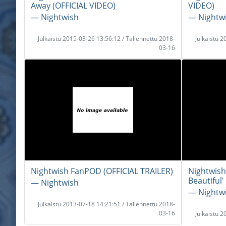
Away (OFFICIAL VIDEO)
VIDEO)
― Nightwish
― Nightw
Julkaistu 2015-03-26 13:56:12 / Tallennettu 2018-
Julkaistu 
03-16
Nightwish FanPOD (OFFICIAL TRAILER)
Nightwish
Beautiful'
― Nightwish
― Nightw
Julkaistu 2013-07-18 14:21:51 / Tallennettu 2018-
03-16
Julkaistu 