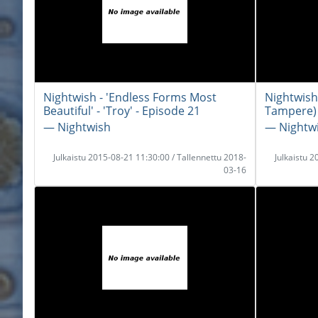
Nightwish - 'Endless Forms Most
Nightwish 
Beautiful' - 'Troy' - Episode 21
Tampere)
― Nightwish
― Nightw
Julkaistu 2015-08-21 11:30:00 / Tallennettu 2018-
Julkaistu 
03-16