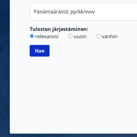
Päivämäärästä: pp/kk/vvvv
Tulosten järjestäminen:
relevanssi
uusin
vanhin