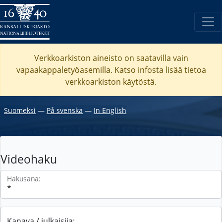
Verkkoarkiston aineisto on saatavilla vain
vapaakappaletyöasemilla. Katso
infosta
lisää tietoa
verkkoarkiston käytöstä.
Suomeksi
―
På svenska
―
In English
Videohaku
Hakusana:
Kanava / julkaisija: