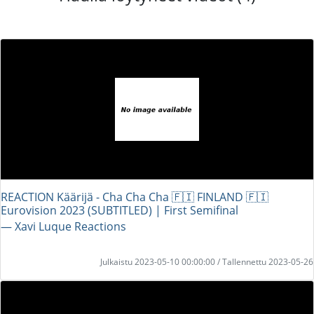
REACTION Käärijä - Cha Cha Cha 🇫🇮 FINLAND 🇫🇮
Eurovision 2023 (SUBTITLED) | First Semifinal
― Xavi Luque Reactions
Julkaistu 2023-05-10 00:00:00 / Tallennettu 2023-05-26