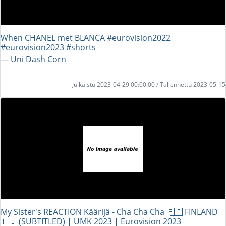
When CHANEL met BLANCA #eurovision2022
#eurovision2023 #shorts
― Uni Dash Corn
Julkaistu 2023-04-29 00:00:00 / Tallennettu 2023-05-15
My Sister's REACTION Käärijä - Cha Cha Cha 🇫🇮 FINLAND
🇫🇮 (SUBTITLED) | UMK 2023 | Eurovision 2023