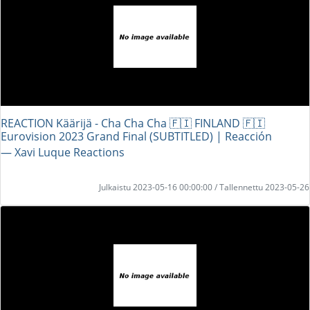
REACTION Käärijä - Cha Cha Cha 🇫🇮 FINLAND 🇫🇮
Eurovision 2023 Grand Final (SUBTITLED) | Reacción
― Xavi Luque Reactions
Julkaistu 2023-05-16 00:00:00 / Tallennettu 2023-05-26