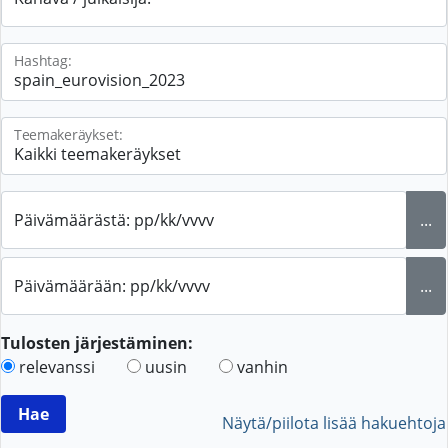
Hashtag:
Teemakeräykset:
Päivämäärästä: pp/kk/vvvv
...
Päivämäärään: pp/kk/vvvv
...
Tulosten järjestäminen:
relevanssi
uusin
vanhin
Näytä/piilota lisää hakuehtoja