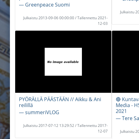
― Greenpeace Suomi
Julkaistu 
Julkaistu 2013-09-06 00:00:00 / Tallennettu 2021-
12-03
PYÖRÄLLÄ PÄÄSTÄÄN // Aikku & Ani
🔴 Kuntav
reilillä
Media - HS
2021
― summeriVLOG
― Tere S
Julkaistu 2017-07-12 13:29:52 / Tallennettu 2017-
12-07
Julkaistu 