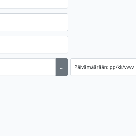
...
Päivämäärään: pp/kk/vvvv