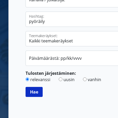
Hashtag:
Teemakeräykset:
Päivämäärästä: pp/kk/vvvv
Tulosten järjestäminen:
relevanssi
uusin
vanhin