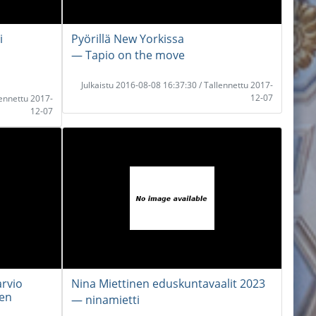
i
Pyörillä New Yorkissa
― Tapio on the move
Julkaistu 2016-08-08 16:37:30 / Tallennettu 2017-
12-07
lennettu 2017-
12-07
arvio
Nina Miettinen eduskuntavaalit 2023
nen
― ninamietti