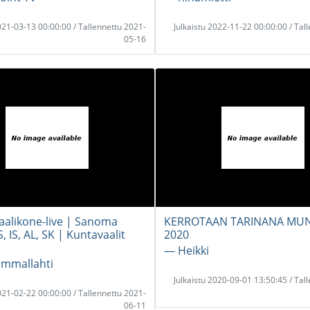
2021-03-13 00:00:00 / Tallennettu 2021-
Julkaistu 2022-11-22 00:00:00 / Tal
05-16
aalikone-live | Sanoma
KERROTAAN TARINANA MUN
, IS, AL, SK | Kuntavaalit
2020
― Heikki
ammallahti
Julkaistu 2020-09-01 13:50:45 / Tal
2021-02-22 00:00:00 / Tallennettu 2021-
06-11