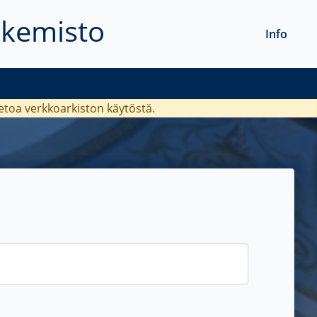
akemisto
Info
ietoa verkkoarkiston käytöstä.