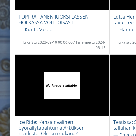
TOPI RAITANEN JUOKSI LASSEN
Lotta Hen
HÖLKÄSSÄ VOITTOISASTI
tavoittee
― KuntoMedia
― Hannu 
Julkaistu 2023-09-10 00:00:00 / Tallennettu 2024-
Julkaistu 
08-15
Ice Ride: Kansainvälinen
Testissä: 
pyöräilytapahtuma Arktiksen
tällähän 
puolesta. Oletko mukana?
― Checkp