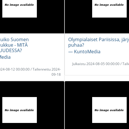
tuiko Suomen
Olympialaiset Pariisissa, jä
ukkue - MITÄ
puhaa?
SUUDESSA?
― KuntoMedia
edia
Julkaistu 2024-08-05 00:00:00 / Tal
2024-08-12 00:00:00 / Tallennettu 2024-
09-18