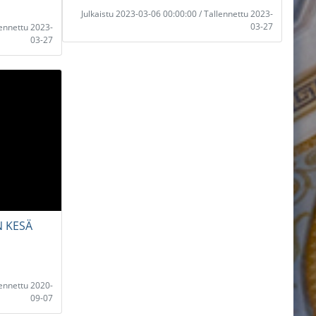
Julkaistu 2023-03-06 00:00:00 / Tallennettu 2023-
03-27
lennettu 2023-
03-27
 KESÄ
lennettu 2020-
09-07