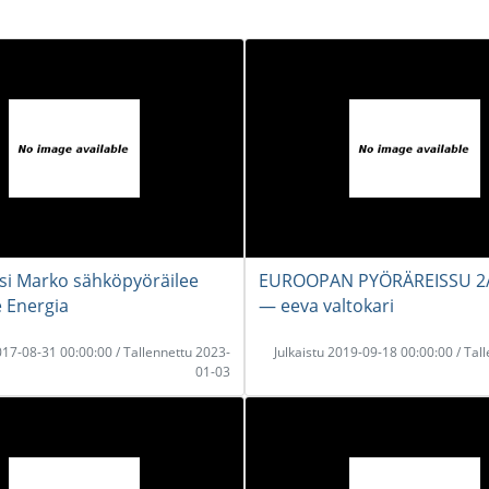
si Marko sähköpyöräilee
EUROOPAN PYÖRÄREISSU 2
Energia
― eeva valtokari
2017-08-31 00:00:00 / Tallennettu 2023-
Julkaistu 2019-09-18 00:00:00 / Tal
01-03