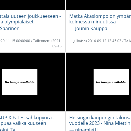
ttala uuteen joukkueeseen -
Matka Äkäslompolon ympär
na olympialaiset
kolmessa minuutissa
Saarinen
― Jounin Kauppa
2020-11-15 00:00:00 / Tallennettu 2021-
Julkaistu 2014-09-12 13:45:03 / Tal
09-15
SUP X-Fat E -sähköpyörä -
Helsingin kaupungin talous
kipuaa vaikka kuuseen
vuodelle 2023 - Nina Mietti
oint TV
― ninamietti