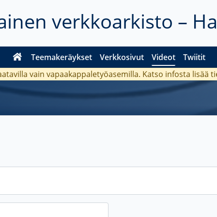
inen verkkoarkisto – H
Teemakeräykset
Verkkosivut
Videot
Twiitit
aatavilla vain vapaakappaletyöasemilla. Katso
infosta
lisää t