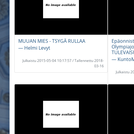
MUUAN MIES - TSYGÄ RULLAA
Epäonnis
Olympiajo
― Helmi Levyt
TULEVAI
― KuntoM
Julkaistu 2015-05-04 10:17:57 / Tallennettu 2018-
03-16
Julkaistu 