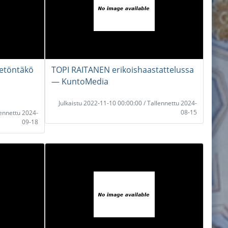
rjetöntäkö
TOPI RAITANEN erikoishaastattelussa
― KuntoMedia
Julkaistu 2022-11-10 00:00:00 / Tallennettu 2024-
08-15
lennettu 2024-
09-18