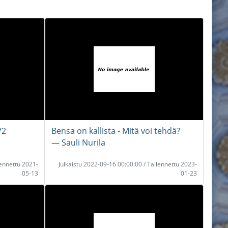
/2
Bensa on kallista - Mitä voi tehdä?
― Sauli Nurila
lennettu 2021-
Julkaistu 2022-09-16 00:00:00 / Tallennettu 2023-
05-13
01-23