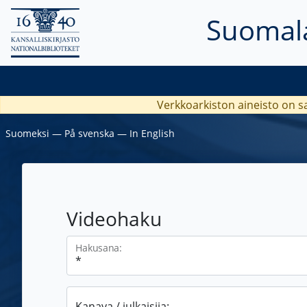
Suomala
Verkkoarkiston aineisto on s
Suomeksi
―
På svenska
―
In English
Videohaku
Hakusana:
Kanava / julkaisija: