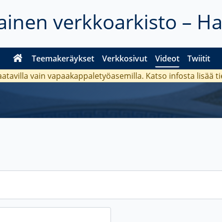
inen verkkoarkisto – H
Teemakeräykset
Verkkosivut
Videot
Twiitit
aatavilla vain vapaakappaletyöasemilla. Katso
infosta
lisää t