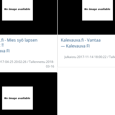
fi - Mies syö lapsen
Kalevauva.fi - Vantaa
!!
― Kalevauva FI
va FI
Julkaistu 2017-11-14 18:00:22 / Tal
2017-04-25 20:02:26 / Tallennettu 2018-
03-16