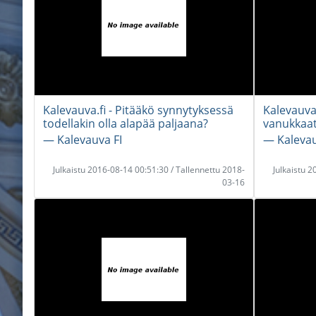
Kalevauva.fi - Pitääkö synnytyksessä
Kalevauva.
todellakin olla alapää paljaana?
vanukkaat 
― Kalevauva FI
― Kalevau
Julkaistu 2016-08-14 00:51:30 / Tallennettu 2018-
Julkaistu 
03-16