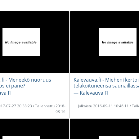
.fi - Meneekö nuoruus
Kalevauva.fi - Mieheni kertoi
os ei pane?
telakoituneensa saunaillass
va FI
― Kalevauva FI
2017-07-27 20:38:23 / Tallennettu 2018-
Julkaistu 2016-09-11 10:46:11 / Tal
03-16