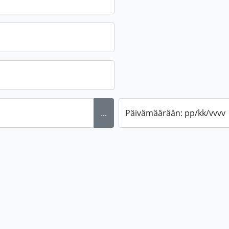
...
Päivämäärään: pp/kk/vvvv