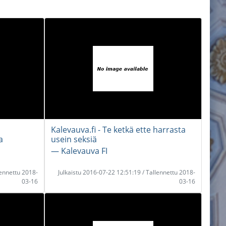
Kalevauva.fi - Te ketkä ette harrasta
a
usein seksiä
― Kalevauva FI
lennettu 2018-
Julkaistu 2016-07-22 12:51:19 / Tallennettu 2018-
03-16
03-16