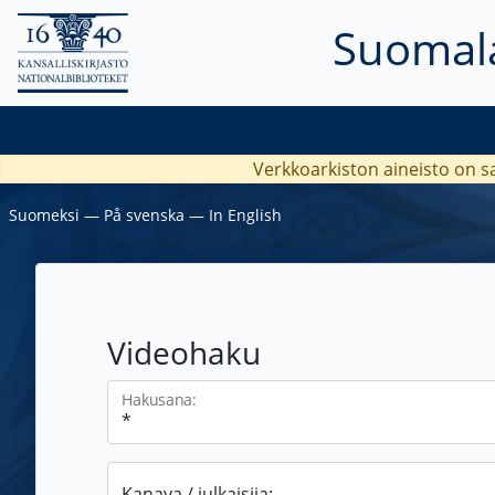
Suomala
Verkkoarkiston aineisto on s
Suomeksi
―
På svenska
―
In English
Videohaku
Hakusana:
Kanava / julkaisija: