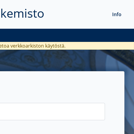
akemisto
Info
ietoa verkkoarkiston käytöstä.