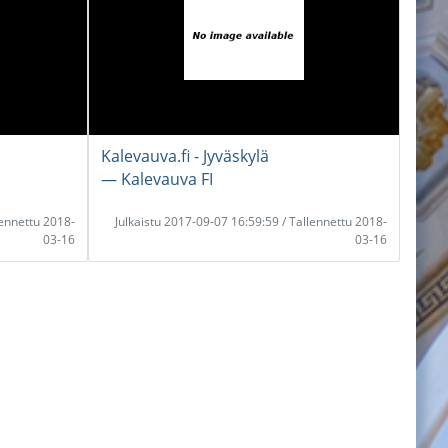
Kalevauva.fi - Jyväskylä
― Kalevauva FI
lennettu 2018-
Julkaistu 2017-09-07 16:59:59 / Tallennettu 2018-
03-16
03-16