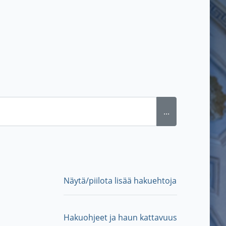
...
Näytä/piilota lisää hakuehtoja
Hakuohjeet ja haun kattavuus