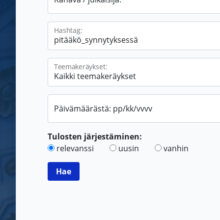
Hashtag:
Teemakeräykset:
Päivämäärästä: pp/kk/vvvv
Tulosten järjestäminen:
relevanssi
uusin
vanhin