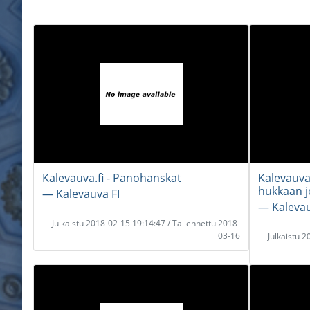
Kalevauva.fi - Panohanskat
Kalevauva
hukkaan j
― Kalevauva FI
― Kalevau
Julkaistu 2018-02-15 19:14:47 / Tallennettu 2018-
03-16
Julkaistu 