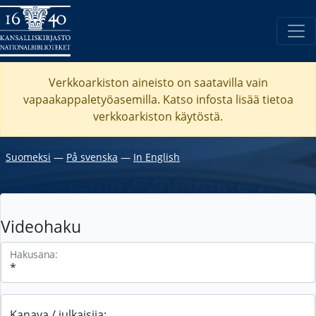
Verkkoarkiston aineisto on saatavilla vain
vapaakappaletyöasemilla. Katso
infosta
lisää tietoa
verkkoarkiston käytöstä.
Suomeksi
―
På svenska
―
In English
Videohaku
Hakusana:
Kanava / julkaisija: