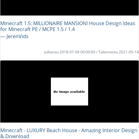
Minecraft 1.5: MILLIONAIRE MANSION! House Design Ideas
for Minecraft PE / MCPE 1.5 / 1.4
― JerenVids
Julkaistu 2018-07-08 00:00:00 / Tallennettu 2021-05-14
Minecraft - LUXURY Beach House - Amazing Interior Design
& Download