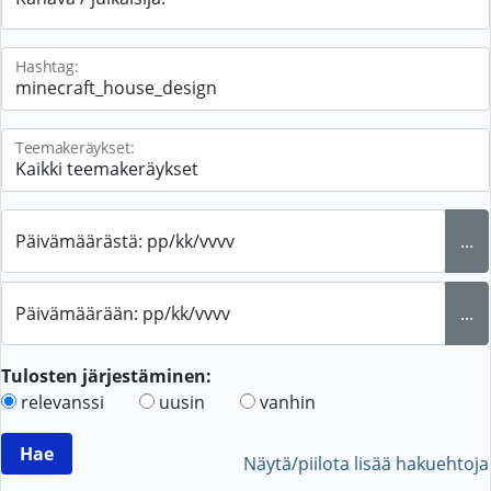
Hashtag:
Teemakeräykset:
Päivämäärästä: pp/kk/vvvv
...
Päivämäärään: pp/kk/vvvv
...
Tulosten järjestäminen:
relevanssi
uusin
vanhin
Näytä/piilota lisää hakuehtoja