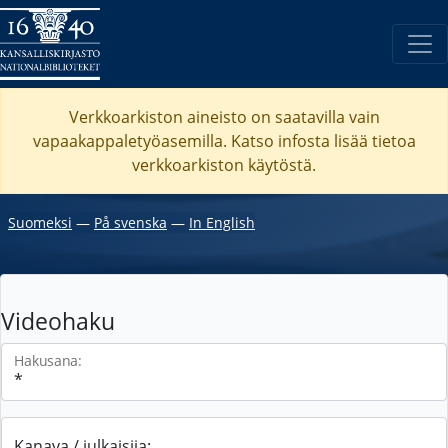
Verkkoarkiston aineisto on saatavilla vain
vapaakappaletyöasemilla. Katso
infosta
lisää tietoa
verkkoarkiston käytöstä.
Suomeksi
―
På svenska
―
In English
Videohaku
Hakusana:
Kanava / julkaisija: