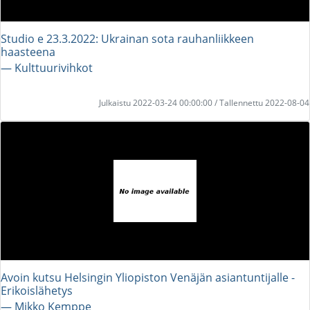
Studio e 23.3.2022: Ukrainan sota rauhanliikkeen
haasteena
― Kulttuurivihkot
Julkaistu 2022-03-24 00:00:00 / Tallennettu 2022-08-04
Avoin kutsu Helsingin Yliopiston Venäjän asiantuntijalle -
Erikoislähetys
― Mikko Kemppe