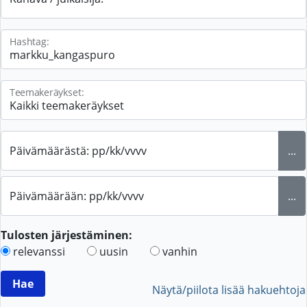
Hashtag:
Teemakeräykset:
Päivämäärästä: pp/kk/vvvv
...
Päivämäärään: pp/kk/vvvv
...
Tulosten järjestäminen:
relevanssi
uusin
vanhin
Näytä/piilota lisää hakuehtoja