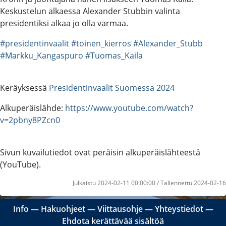
Keskustelun alkaessa Alexander Stubbin valinta
presidentiksi alkaa jo olla varmaa.
#presidentinvaalit
#toinen_kierros
#Alexander_Stubb
#Markku_Kangaspuro
#Tuomas_Kaila
Keräyksessä
Presidentinvaalit Suomessa 2024
Alkuperäislähde:
https://www.youtube.com/watch?
v=2pbny8PZcn0
Sivun kuvailutiedot ovat peräisin alkuperäislähteestä
(YouTube).
Julkaistu 2024-02-11 00:00:00 / Tallennettu 2024-02-16
Info
―
Hakuohjeet
―
Viittausohje
―
Yhteystiedot
―
Ehdota kerättävää sisältöä