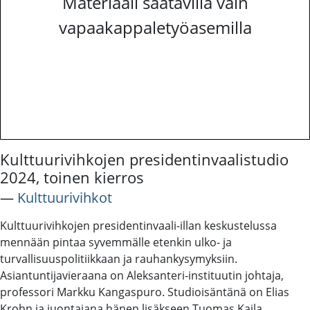
Materiaali saatavilla vain
vapaakappaletyöasemilla
Kulttuurivihkojen presidentinvaalistudio
2024, toinen kierros
―
Kulttuurivihkot
Kulttuurivihkojen presidentinvaali-illan keskustelussa
mennään pintaa syvemmälle etenkin ulko- ja
turvallisuuspolitiikkaan ja rauhankysymyksiin.
Asiantuntijavieraana on Aleksanteri-instituutin johtaja,
professori Markku Kangaspuro. Studioisäntänä on Elias
Krohn ja juontajana hänen lisäkseen Tuomas Kaila.