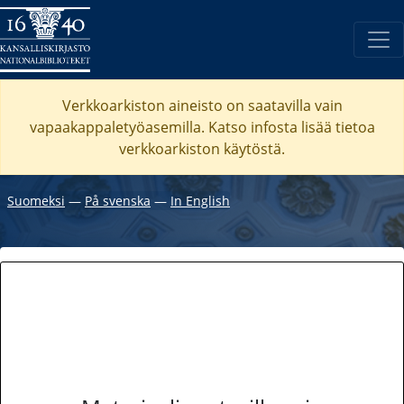
Verkkoarkiston aineisto on saatavilla vain
vapaakappaletyöasemilla. Katso
infosta
lisää tietoa
verkkoarkiston käytöstä.
Suomeksi
―
På svenska
―
In English