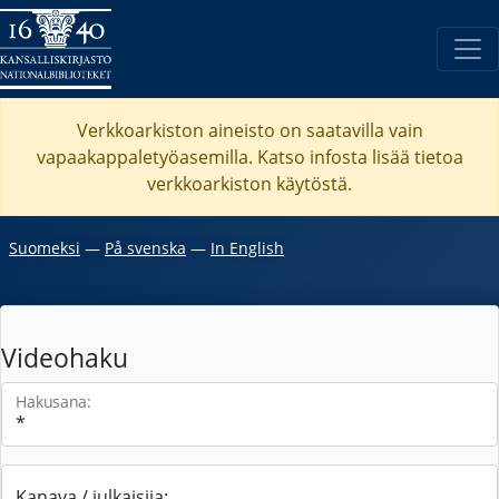
Verkkoarkiston aineisto on saatavilla vain
vapaakappaletyöasemilla. Katso
infosta
lisää tietoa
verkkoarkiston käytöstä.
Suomeksi
―
På svenska
―
In English
Videohaku
Hakusana:
Kanava / julkaisija: