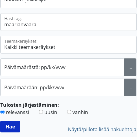
Hashtag:
Teemakeräykset:
Päivämäärästä: pp/kk/vvvv
...
Päivämäärään: pp/kk/vvvv
...
Tulosten järjestäminen:
relevanssi
uusin
vanhin
Näytä/piilota lisää hakuehtoja