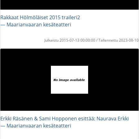
Rakkaat Hölmöläiset 2015 traileri2
― Maarianvaaran kesäteatteri
Julkaistu 2015-07-13 00:00:00 / Tallennettu 2023-08-10
Erkki Räsänen & Sami Hopponen esittää: Naurava Erkki
― Maarianvaaran kesäteatteri