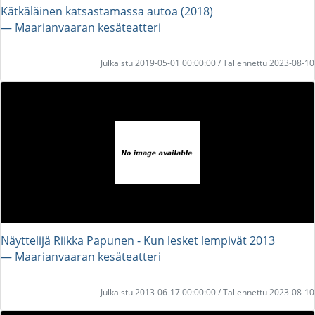
Kätkäläinen katsastamassa autoa (2018)
― Maarianvaaran kesäteatteri
Julkaistu 2019-05-01 00:00:00 / Tallennettu 2023-08-10
Näyttelijä Riikka Papunen - Kun lesket lempivät 2013
― Maarianvaaran kesäteatteri
Julkaistu 2013-06-17 00:00:00 / Tallennettu 2023-08-10