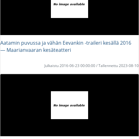
Aatamin puvussa ja vähän Eevankin -traileri kesällä 2016
― Maarianvaaran kesäteatteri
Julkaistu 2016-06-23 00:00:00 / Tallennettu 2023-08-10