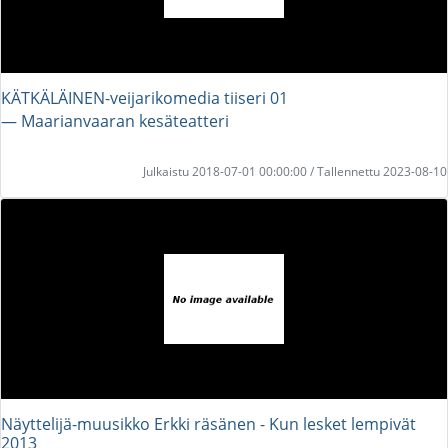
KÄTKÄLÄINEN-veijarikomedia tiiseri 01
― Maarianvaaran kesäteatteri
Julkaistu 2018-07-01 00:00:00 / Tallennettu 2023-08-10
Näyttelijä-muusikko Erkki räsänen - Kun lesket lempivät
2013