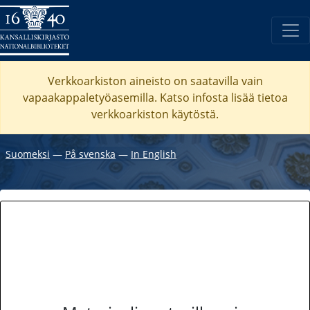
Verkkoarkiston aineisto on saatavilla vain
vapaakappaletyöasemilla. Katso
infosta
lisää tietoa
verkkoarkiston käytöstä.
Suomeksi
―
På svenska
―
In English