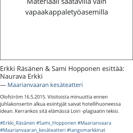
Materiaali saatavilla vain
vapaakappaletyöasemilla
Erkki Räsänen & Sami Hopponen esittää:
Naurava Erkki
―
Maarianvaaran kesäteatteri
Olofström 16.5.2015. Viisitoista minuuttia ennen
juhlakonsertin alkua esiintyjät saivat hotellihuoneessa
idean. Kerrankos sitä elämässä Loiri -plagiaatin tekisi.
#Erkki_Räsänen
#Sami_Hopponen
#Maarianvaara
#Maarianvaaran_kesäteatteri
#tangomarkkinat