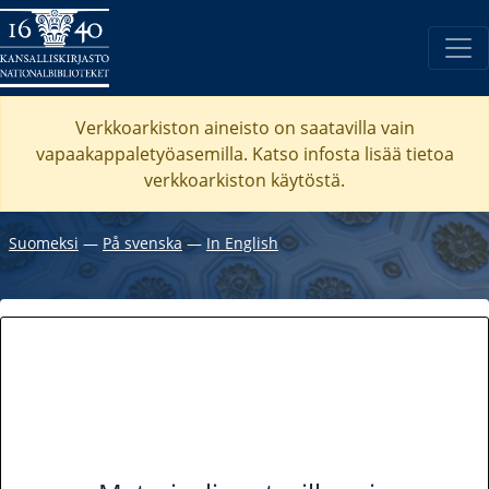
Verkkoarkiston aineisto on saatavilla vain
vapaakappaletyöasemilla. Katso
infosta
lisää tietoa
verkkoarkiston käytöstä.
Suomeksi
―
På svenska
―
In English