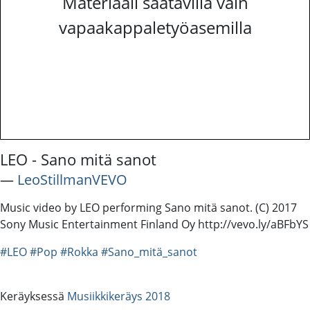
Materiaali saatavilla vain
vapaakappaletyöasemilla
LEO - Sano mitä sanot
―
LeoStillmanVEVO
Music video by LEO performing Sano mitä sanot. (C) 2017
Sony Music Entertainment Finland Oy http://vevo.ly/aBFbYS
#LEO
#Pop
#Rokka
#Sano_mitä_sanot
Keräyksessä
Musiikkikeräys 2018