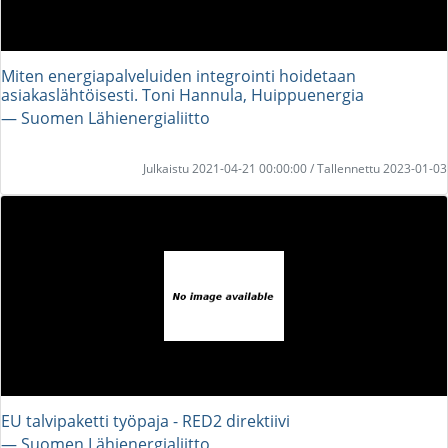
Miten energiapalveluiden integrointi hoidetaan
asiakaslähtöisesti. Toni Hannula, Huippuenergia
― Suomen Lähienergialiitto
Julkaistu 2021-04-21 00:00:00 / Tallennettu 2023-01-03
EU talvipaketti työpaja - RED2 direktiivi
― Suomen Lähienergialiitto