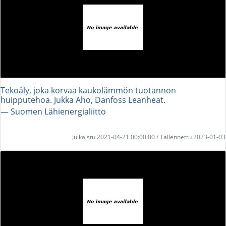
Tekoäly, joka korvaa kaukolämmön tuotannon
huipputehoa. Jukka Aho, Danfoss Leanheat.
― Suomen Lähienergialiitto
Julkaistu 2021-04-21 00:00:00 / Tallennettu 2023-01-03