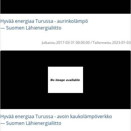
Hyvää energiaa Turussa - aurinkolämpö
― Suomen Lähienergialiitto
Julkaistu 2017-03-31 00:00:00 / Tallennettu 2023-01-03
Hyvää energiaa Turussa - avoin kaukolämpöverkko
― Suomen Lähienergialiitto