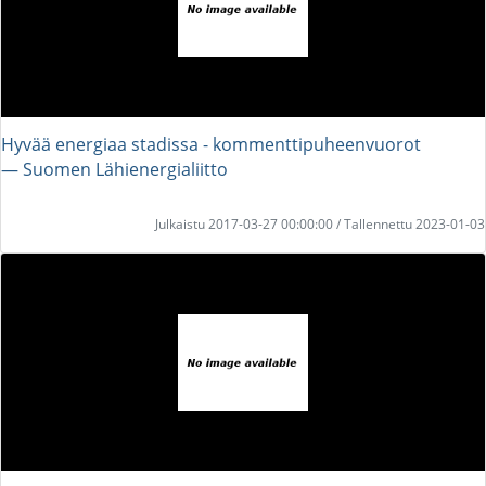
Hyvää energiaa stadissa - kommenttipuheenvuorot
― Suomen Lähienergialiitto
Julkaistu 2017-03-27 00:00:00 / Tallennettu 2023-01-03