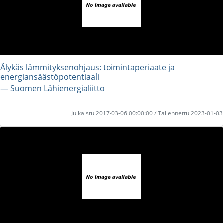
Älykäs lämmityksenohjaus: toimintaperiaate ja
energiansäästöpotentiaali
― Suomen Lähienergialiitto
Julkaistu 2017-03-06 00:00:00 / Tallennettu 2023-01-03