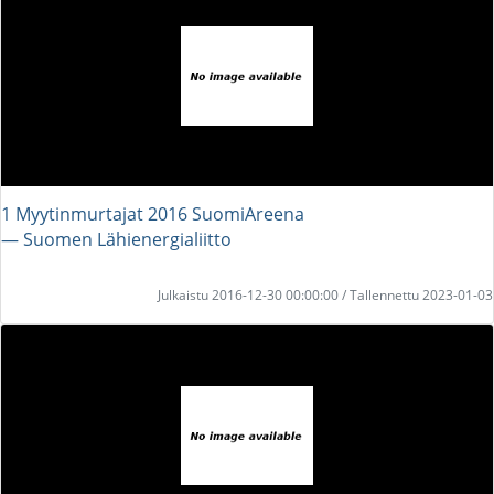
1 Myytinmurtajat 2016 SuomiAreena
― Suomen Lähienergialiitto
Julkaistu 2016-12-30 00:00:00 / Tallennettu 2023-01-03