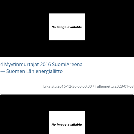
4 Myytinmurtajat 2016 SuomiAreena
― Suomen Lähienergialiitto
Julkaistu 2016-12-30 00:00:00 / Tallennettu 2023-01-03