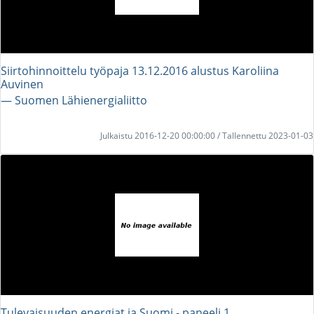
Siirtohinnoittelu työpaja 13.12.2016 alustus Karoliina
Auvinen
― Suomen Lähienergialiitto
Julkaistu 2016-12-20 00:00:00 / Tallennettu 2023-01-03
Tulevaisuuden energiat ja Suomi - paneeli 1