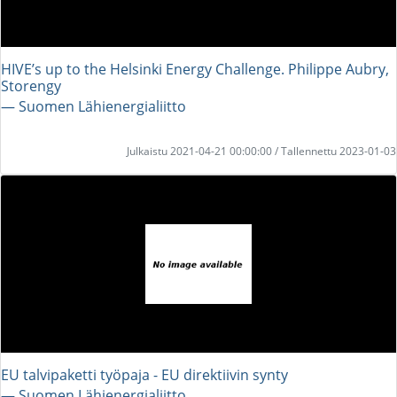
HIVE’s up to the Helsinki Energy Challenge. Philippe Aubry,
Storengy
― Suomen Lähienergialiitto
Julkaistu 2021-04-21 00:00:00 / Tallennettu 2023-01-03
EU talvipaketti työpaja - EU direktiivin synty
― Suomen Lähienergialiitto