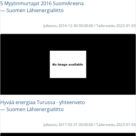
5 Myytinmurtajat 2016 SuomiAreena
― Suomen Lähienergialiitto
Julkaistu 2016-12-30 00:00:00 / Tallennettu 2023-01-03
Hyvää energiaa Turussa - yhteenveto
― Suomen Lähienergialiitto
Julkaistu 2017-03-31 00:00:00 / Tallennettu 2023-01-03