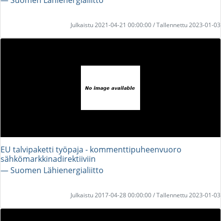
Julkaistu 2021-04-21 00:00:00 / Tallennettu 2023-01-03
EU talvipaketti työpaja - kommenttipuheenvuoro
sähkömarkkinadirektiiviin
― Suomen Lähienergialiitto
Julkaistu 2017-04-28 00:00:00 / Tallennettu 2023-01-03