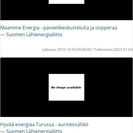
Maamme Energia - paneelikeskusteluita ja oopperaa
― Suomen Lähienergialiitto
Julkaistu 2016-10-04 00:00:00 / Tallennettu 2023-01-03
Hyvää energiaa Turussa - aurinkosähkö
― Suomen Lähienergialiitto