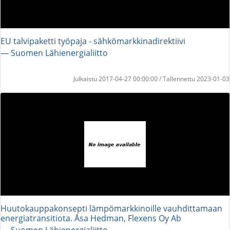
EU talvipaketti työpaja - sähkömarkkinadirektiivi
― Suomen Lähienergialiitto
Julkaistu 2017-04-27 00:00:00 / Tallennettu 2023-01-03
Huutokauppakonsepti lämpömarkkinoille vauhdittamaan
energiatransitiota. Åsa Hedman, Flexens Oy Ab
― Suomen Lähienergialiitto