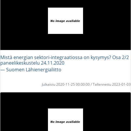
Mistä energian sektori-integraatiossa on kysymys? Osa 2/2
paneelikeskustelu 24.11.2020
― Suomen Lähienergialiitto
Julkaistu 2020-11-25 00:00:00 / Tallennettu 2023-01-03