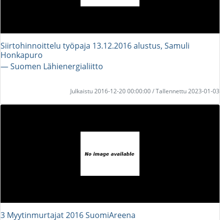
Siirtohinnoittelu työpaja 13.12.2016 alustus, Samuli
Honkapuro
― Suomen Lähienergialiitto
Julkaistu 2016-12-20 00:00:00 / Tallennettu 2023-01-03
3 Myytinmurtajat 2016 SuomiAreena