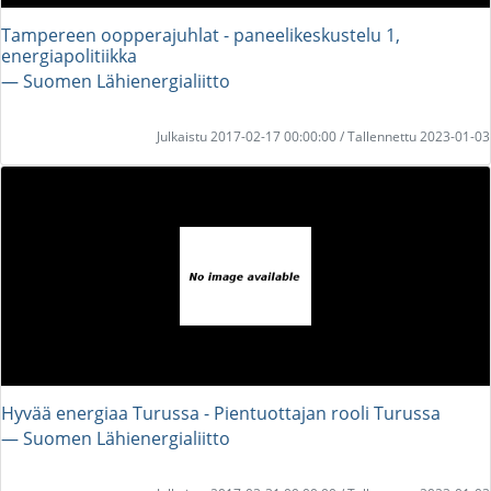
Tampereen oopperajuhlat - paneelikeskustelu 1,
energiapolitiikka
― Suomen Lähienergialiitto
Julkaistu 2017-02-17 00:00:00 / Tallennettu 2023-01-03
Hyvää energiaa Turussa - Pientuottajan rooli Turussa
― Suomen Lähienergialiitto