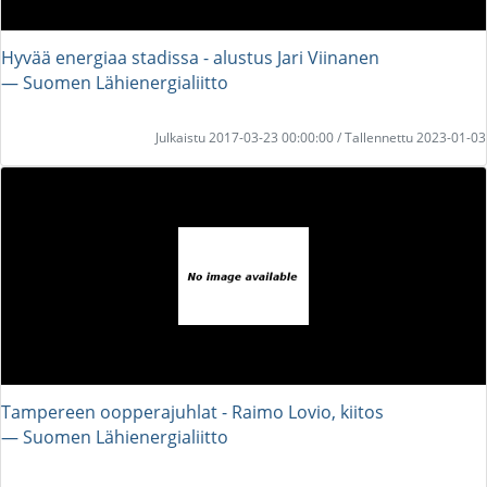
Hyvää energiaa stadissa - alustus Jari Viinanen
― Suomen Lähienergialiitto
Julkaistu 2017-03-23 00:00:00 / Tallennettu 2023-01-03
Tampereen oopperajuhlat - Raimo Lovio, kiitos
― Suomen Lähienergialiitto