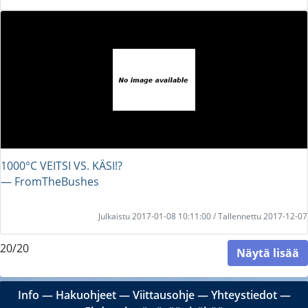
1000°C VEITSI VS. KÄSI!?
― FromTheBushes
Julkaistu 2017-01-08 10:11:00 / Tallennettu 2017-12-07
20/20
Näytä lisää
Info
―
Hakuohjeet
―
Viittausohje
―
Yhteystiedot
―