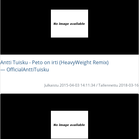
Antti Tuisku - Peto on irti (HeavyWeight Remix)
― OfficialAnttiTuisku
Julkaistu 2015-04-03 14:11:34 / Tallennettu 2018-03-16