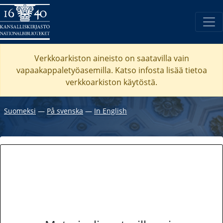
Verkkoarkiston aineisto on saatavilla vain
vapaakappaletyöasemilla. Katso
infosta
lisää tietoa
verkkoarkiston käytöstä.
Suomeksi
―
På svenska
―
In English