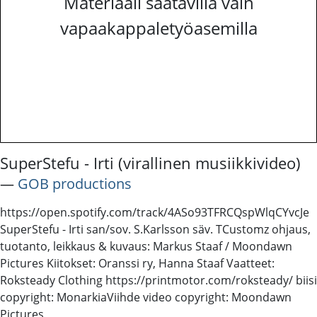
Materiaali saatavilla vain
vapaakappaletyöasemilla
SuperStefu - Irti (virallinen musiikkivideo)
―
GOB productions
https://open.spotify.com/track/4ASo93TFRCQspWlqCYvcJe
SuperStefu - Irti san/sov. S.Karlsson säv. TCustomz ohjaus,
tuotanto, leikkaus & kuvaus: Markus Staaf / Moondawn
Pictures Kiitokset: Oranssi ry, Hanna Staaf Vaatteet:
Roksteady Clothing https://printmotor.com/roksteady/ biisi
copyright: MonarkiaViihde video copyright: Moondawn
Pictures