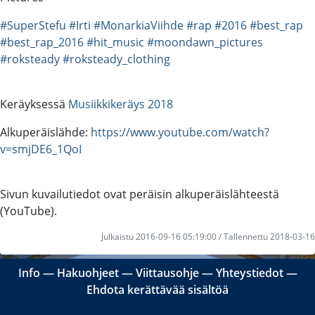
#SuperStefu
#Irti
#MonarkiaViihde
#rap
#2016
#best_rap
#best_rap_2016
#hit_music
#moondawn_pictures
#roksteady
#roksteady_clothing
Keräyksessä
Musiikkikeräys 2018
Alkuperäislähde:
https://www.youtube.com/watch?
v=smjDE6_1QoI
Sivun kuvailutiedot ovat peräisin alkuperäislähteestä
(YouTube).
Julkaistu 2016-09-16 05:19:00 / Tallennettu 2018-03-16
Info
―
Hakuohjeet
―
Viittausohje
―
Yhteystiedot
―
Ehdota kerättävää sisältöä