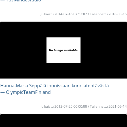
Julkaistu 2014-07-16 07:52:07 / Tallennettu 2018-03-16
Hanna-Maria Seppälä innoissaan kunniatehtävästä
― OlympicTeamFinland
Julkaistu 2012-07-25 00:00:00 / Tallennettu 2021-09-14