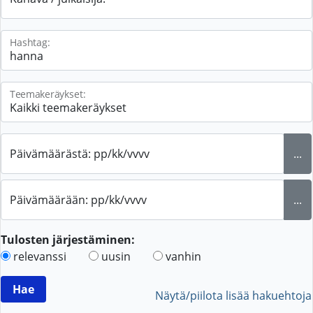
Hashtag:
Teemakeräykset:
Päivämäärästä: pp/kk/vvvv
...
Päivämäärään: pp/kk/vvvv
...
Tulosten järjestäminen:
relevanssi
uusin
vanhin
Näytä/piilota lisää hakuehtoja