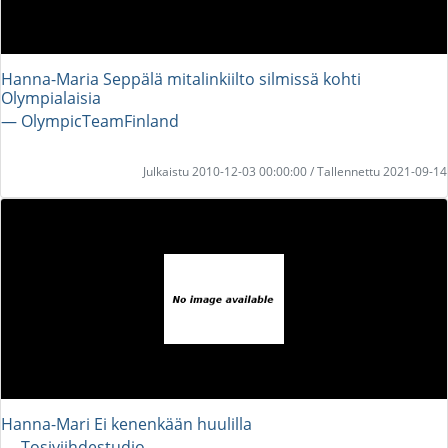
Hanna-Maria Seppälä mitalinkiilto silmissä kohti
Olympialaisia
― OlympicTeamFinland
Julkaistu 2010-12-03 00:00:00 / Tallennettu 2021-09-14
Hanna-Mari Ei kenenkään huulilla
― Tosiviihdestudio