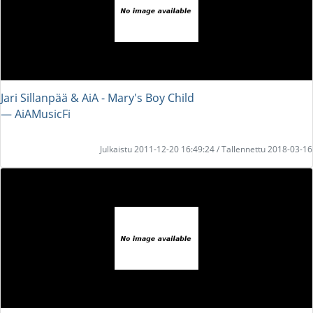
Jari Sillanpää & AiA - Mary's Boy Child
― AiAMusicFi
Julkaistu 2011-12-20 16:49:24 / Tallennettu 2018-03-16