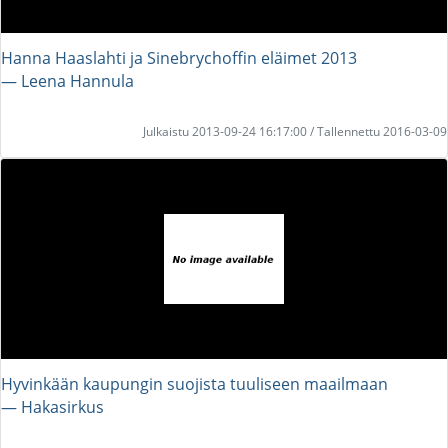
Hanna Haaslahti ja Sinebrychoffin eläimet 2013
― Leena Hannula
Julkaistu 2013-09-24 16:17:00 / Tallennettu 2016-03-09
Hyvinkään kaupungin suojista tuuliseen maailmaan
― Hakasirkus