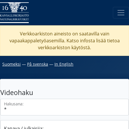
Verkkoarkiston aineisto on saatavilla vain
vapaakappaletyöasemilla. Katso
infosta
lisää tietoa
verkkoarkiston käytöstä.
Suomeksi
―
På svenska
―
In English
Videohaku
Hakusana:
Kanava / julkaisija: