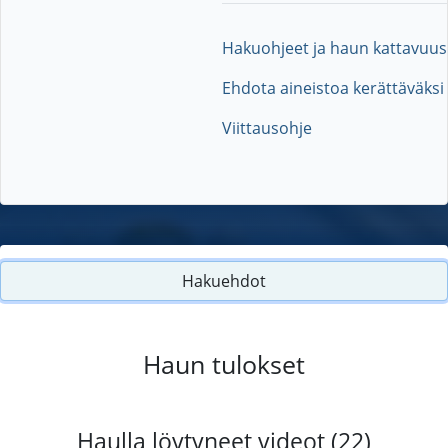
Hakuohjeet ja haun kattavuus
Ehdota aineistoa kerättäväksi
Viittausohje
Hakuehdot
Haun tulokset
Haulla löytyneet videot (22)