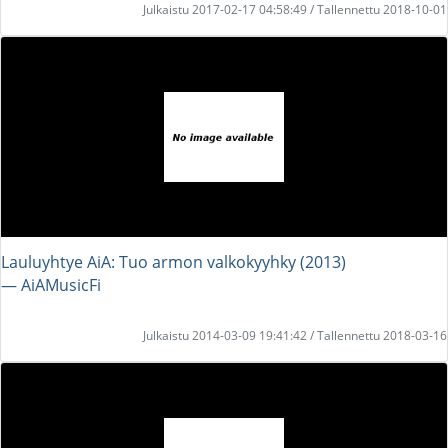
Julkaistu 2017-02-17 04:58:49 / Tallennettu 2018-10-01
Lauluyhtye AiA: Tuo armon valkokyyhky (2013)
― AiAMusicFi
Julkaistu 2014-03-09 19:41:42 / Tallennettu 2018-03-16