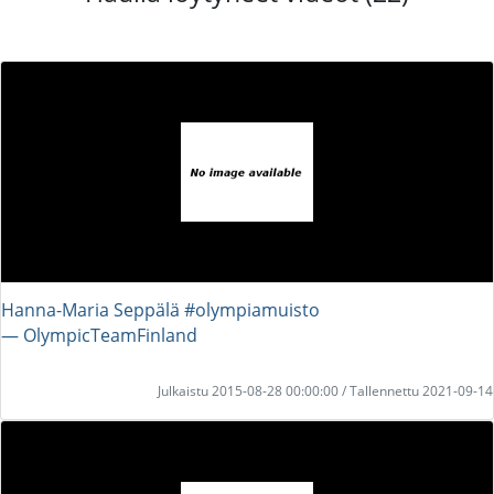
Hanna-Maria Seppälä #olympiamuisto
― OlympicTeamFinland
Julkaistu 2015-08-28 00:00:00 / Tallennettu 2021-09-14