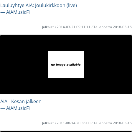
Lauluyhtye AiA: Joulukirkkoon (live)
― AiAMusicFi
Julkaistu 2014-03-21 09:11:11 / Tallennettu 2018-03-16
AiA - Kesän jälkeen
― AiAMusicFi
Julkaistu 2011-08-14 20:36:00 / Tallennettu 2018-03-16