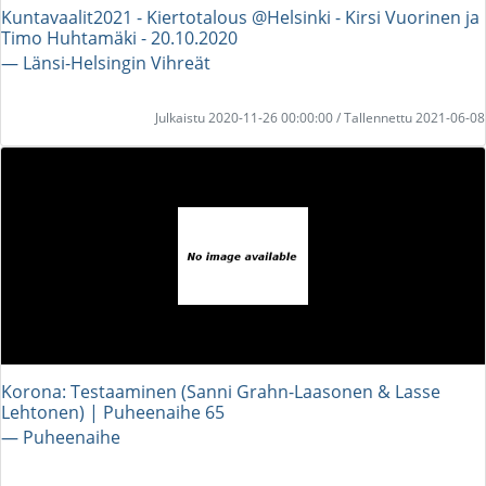
Kuntavaalit2021 - Kiertotalous @Helsinki - Kirsi Vuorinen ja
Timo Huhtamäki - 20.10.2020
― Länsi-Helsingin Vihreät
Julkaistu 2020-11-26 00:00:00 / Tallennettu 2021-06-08
Korona: Testaaminen (Sanni Grahn-Laasonen & Lasse
Lehtonen) | Puheenaihe 65
― Puheenaihe