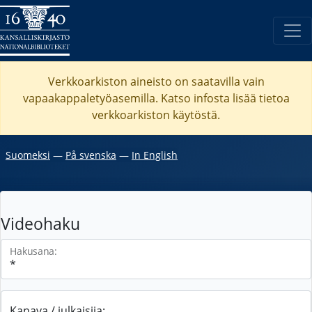
Verkkoarkiston aineisto on saatavilla vain
vapaakappaletyöasemilla. Katso
infosta
lisää tietoa
verkkoarkiston käytöstä.
Suomeksi
―
På svenska
―
In English
Videohaku
Hakusana:
Kanava / julkaisija: