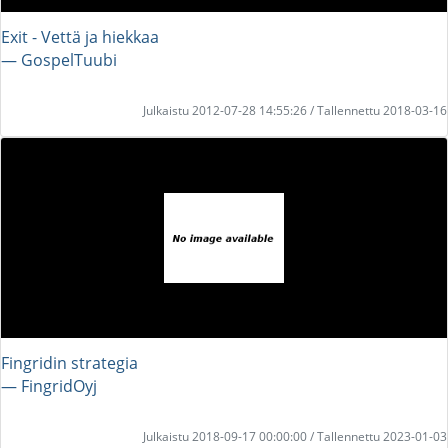
Exit - Vettä ja hiekkaa
― GospelTuubi
Julkaistu 2012-07-28 14:55:26 / Tallennettu 2018-03-16
Fingridin strategia
― FingridOyj
Julkaistu 2018-09-17 00:00:00 / Tallennettu 2023-01-03