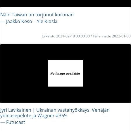
Näin Taiwan on torjunut koronan
― Jaakko Keso – Yle Kioski
Julkaistu 2021-02-18 00:00:00 / Tallennettu 2022-01-05
Jyri Lavikainen | Ukrainan vastahyökkäys, Venäjän
ydinasepelote ja Wagner #369
― Futucast