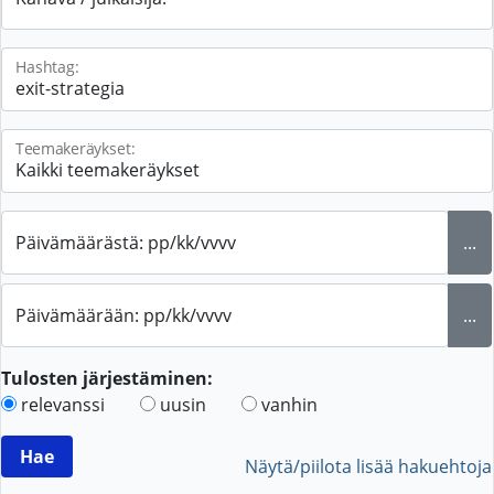
Hashtag:
Teemakeräykset:
Päivämäärästä: pp/kk/vvvv
...
Päivämäärään: pp/kk/vvvv
...
Tulosten järjestäminen:
relevanssi
uusin
vanhin
Näytä/piilota lisää hakuehtoja