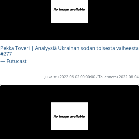
Pekka Toveri | Analyysiä Ukrainan sodan toisesta vaiheesta
#277
― Futucast
Julkaistu 2022-06-02 00:00:00 / Tallennettu 2022-08-04