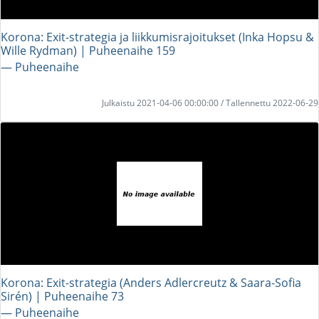
Korona: Exit-strategia ja liikkumisrajoitukset (Inka Hopsu &
Wille Rydman) | Puheenaihe 159
― Puheenaihe
Julkaistu 2021-04-06 00:00:00 / Tallennettu 2022-06-29
Korona: Exit-strategia (Anders Adlercreutz & Saara-Sofia
Sirén) | Puheenaihe 73
― Puheenaihe