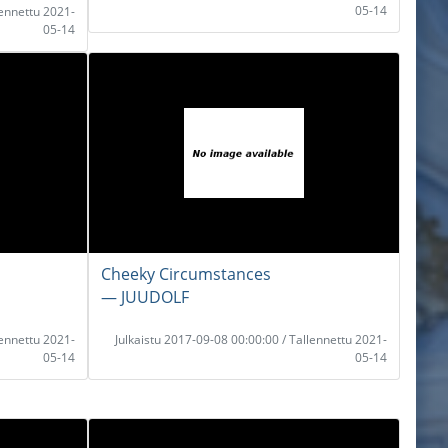
05-14
lennettu 2021-
05-14
Cheeky Circumstances
― JUUDOLF
lennettu 2021-
Julkaistu 2017-09-08 00:00:00 / Tallennettu 2021-
05-14
05-14