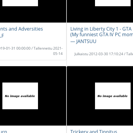
ts and Adversities
Living in Liberty City 1 - GTA
(My funniest GTA IV PC mom
LF
― JANTSUU
2019-01-31 00:00:00 / Tallennettu 2021-
05-14
Julkaistu 2012-03-30 17:10:24 / Tal
urn
Trickery and Tinnitus