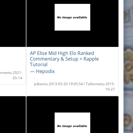
AP Elise Mid High Elo Ranked
Commentary & Setup + Rapple
Tutorial
― Hepodix
lennettu 2021-
05-14
Julkaistu 2013-03-20 19:05:54 / Tallennettu 2015-
10-27