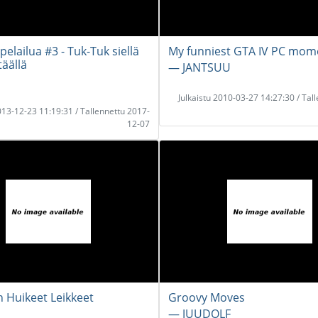
elailua #3 - Tuk-Tuk siellä
My funniest GTA IV PC mom
täällä
― JANTSUU
Julkaistu 2010-03-27 14:27:30 / Tal
2013-12-23 11:19:31 / Tallennettu 2017-
12-07
 Huikeet Leikkeet
Groovy Moves
― JUUDOLF