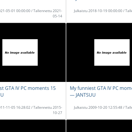
2021-05-01 00:00:00 / Tallennettu 2021-
Julkaistu 2018-10-19 00:00:00 / Tal
05-14
st GTA IV PC moments 15
My funniest GTA IV PC mom
UU
― JANTSUU
2011-11-05 16:28:02 / Tallennettu 2015-
Julkaistu 2009-10-20 12:55:48 / Tal
10-27