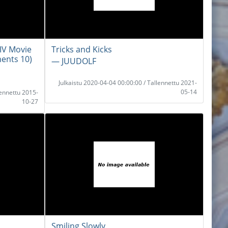
 IV Movie
Tricks and Kicks
ents 10)
― JUUDOLF
Julkaistu 2020-04-04 00:00:00 / Tallennettu 2021-
05-14
lennettu 2015-
10-27
Smiling Slowly