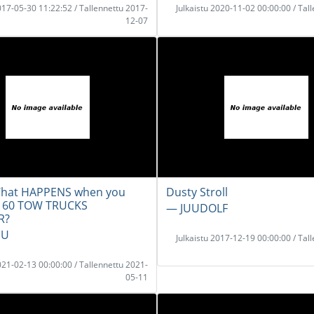
2017-05-30 11:22:52 / Tallennettu 2017-
Julkaistu 2020-11-02 00:00:00 / Tal
12-07
What HAPPENS when you
Dusty Stroll
 60 TOW TRUCKS
― JUUDOLF
R?
UU
Julkaistu 2017-12-19 00:00:00 / Tal
2021-02-13 00:00:00 / Tallennettu 2021-
05-11