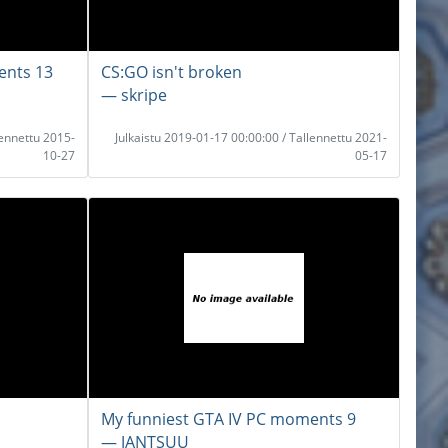
ents 13
CS:GO isn't broken
― skripe
lennettu 2015-
Julkaistu 2019-01-17 00:00:00 / Tallennettu 2021-
10-27
05-17
My funniest GTA IV PC moments 9
― JANTSUU