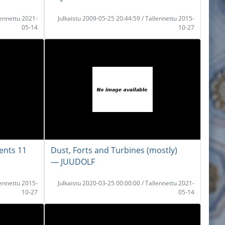
lennettu 2021-
Julkaistu 2009-05-25 20:44:59 / Tallennettu 2015-
05-14
10-27
ents 11
Dust, Forts and Turbines (mostly)
― JUUDOLF
lennettu 2015-
Julkaistu 2020-03-25 00:00:00 / Tallennettu 2021-
10-27
05-14