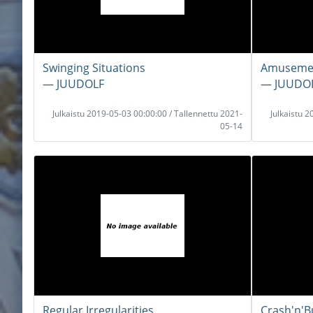
Swinging Situations
Amusemen
― JUUDOLF
― JUUDO
Julkaistu 2019-05-03 00:00:00 / Tallennettu 2021-
Julkaistu 
05-14
Regular Irregularities
Crash'n'B