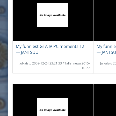
My funniest GTA IV PC moments 12
My funnie
― JANTSUU
― JANTS
Julkaistu 2009-12-24 23:21:33 / Tallennettu 2015-
Julkaistu 
10-27