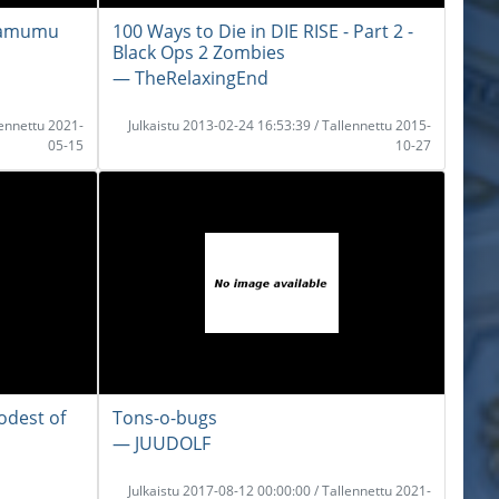
Hamumu
100 Ways to Die in DIE RISE - Part 2 -
Black Ops 2 Zombies
― TheRelaxingEnd
lennettu 2021-
Julkaistu 2013-02-24 16:53:39 / Tallennettu 2015-
05-15
10-27
odest of
Tons-o-bugs
― JUUDOLF
Julkaistu 2017-08-12 00:00:00 / Tallennettu 2021-