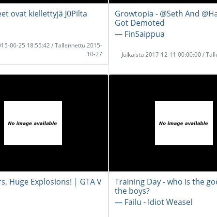
et ovat kiellettyjä J0Pilta
Growtopia - @Seth And @
Got Demoted
― FinSaippua
2015-06-25 18:55:42 / Tallennettu 2015-
10-27
Julkaistu 2017-12-11 00:00:00 / Tal
rs, Huge Explosions! | GTA V
Training Day - who is the go
the boys?
― Failu - Idiot Weasel