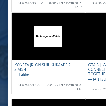
Julkaistu 2016-12-29 11:00:05 / Tallennettu 2017-
Julkaistu 
12-07
KONSTA JR. ON SUIHKUKAAPPI? |
GTA 5 | 
SIMS 4
CONNECT
TOGETHE
― Lakko
― JANTS
Julkaistu 2017-09-19 10:35:12 / Tallennettu 2018-
03-16
Julkaistu 