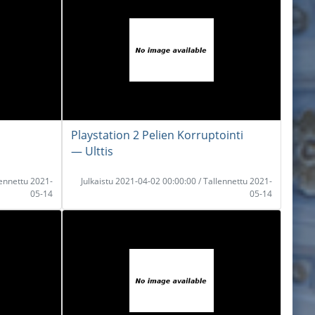
Playstation 2 Pelien Korruptointi
― Ulttis
lennettu 2021-
Julkaistu 2021-04-02 00:00:00 / Tallennettu 2021-
05-14
05-14