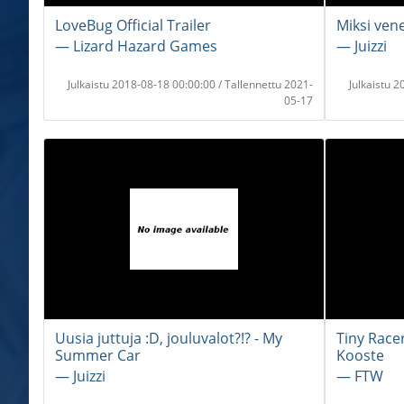
LoveBug Official Trailer
Miksi vene
― Lizard Hazard Games
― Juizzi
Julkaistu 2018-08-18 00:00:00 / Tallennettu 2021-
Julkaistu 
05-17
Uusia juttuja :D, jouluvalot?!? - My
Tiny Race
Summer Car
Kooste
― Juizzi
― FTW