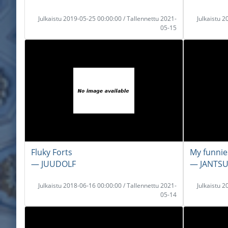
Julkaistu 2019-05-25 00:00:00 / Tallennettu 2021-
Julkaistu 
05-15
Fluky Forts
My funnie
― JUUDOLF
― JANTS
Julkaistu 2018-06-16 00:00:00 / Tallennettu 2021-
Julkaistu 
05-14