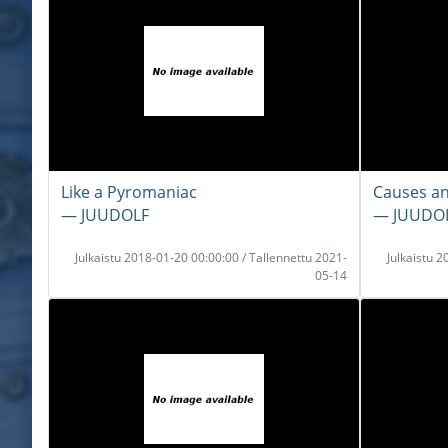
Like a Pyromaniac
Causes an
― JUUDOLF
― JUUDO
Julkaistu 2018-01-20 00:00:00 / Tallennettu 2021-
Julkaistu 
05-14