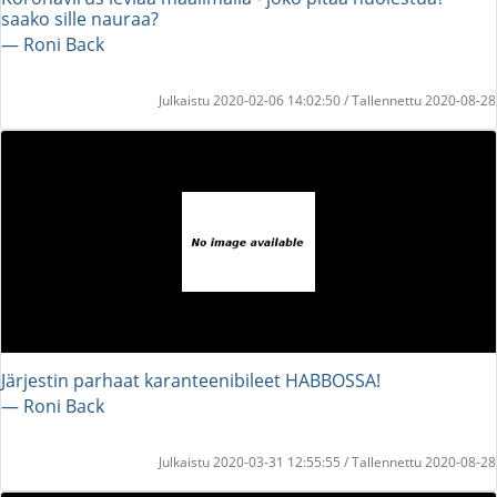
saako sille nauraa?
― Roni Back
Julkaistu 2020-02-06 14:02:50 / Tallennettu 2020-08-28
Järjestin parhaat karanteenibileet HABBOSSA!
― Roni Back
Julkaistu 2020-03-31 12:55:55 / Tallennettu 2020-08-28