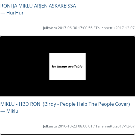
RONI JA MIKLU ARJEN ASKAREISSA
― HurHur
Julkaistu 2017-06-30 17:00:56 / Tallennettu 2017-12-07
MIKLU - HBD RONI (Birdy - People Help The People Cover)
― Miklu
Julkaistu 2016-10-23 08:00:01 / Tallennettu 2017-12-07