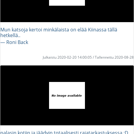
Mun katsoja kertoi minkälaista on elää Kiinassa tällä
hetkellä..
― Roni Back
Julkaistu 2020-02-20 14:00:05 / Tallennettu 2020-08-28
palasin kotiin ja jäädyin totaalisesti rajatarkastuksessa :D