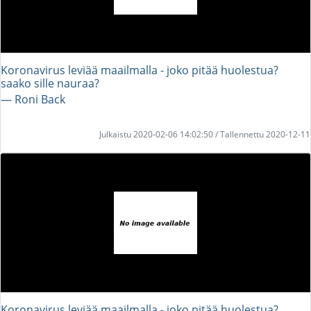
Koronavirus leviää maailmalla - joko pitää huolestua?
saako sille nauraa?
― Roni Back
Julkaistu 2020-02-06 14:02:50 / Tallennettu 2020-12-11
Koronavirus leviää maailmalla - joko pitää huolestua?