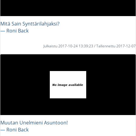
Mitä Sain Synttärilahjaksi?
― Roni Back
Julkaistu 2017-10-24 13:39:23 / Tallennettu 2017-12-07
Muutan Unelmieni Asuntoon!
― Roni Back