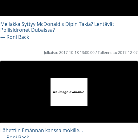
Mellakka Syttyy McDonald's Dipin Takia? Lentävät
Poliisidronet Dubaissa?
― Roni Back
Julkaistu 2017-10-18 13:00:00 / Tallennettu 2017-12-07
Lähettiin Emännän kanssa mökille...
― Roni Back