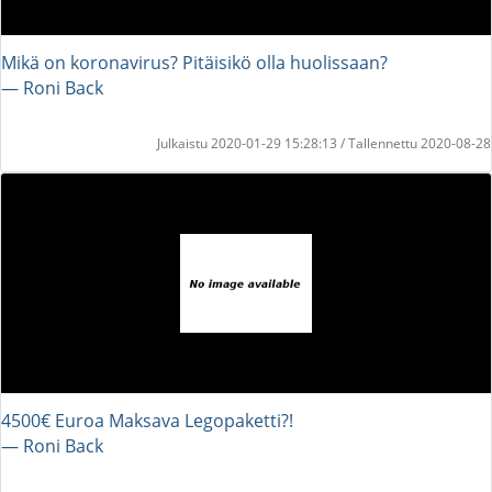
Mikä on koronavirus? Pitäisikö olla huolissaan?
― Roni Back
Julkaistu 2020-01-29 15:28:13 / Tallennettu 2020-08-28
4500€ Euroa Maksava Legopaketti?!
― Roni Back