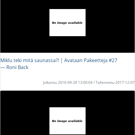
Miklu teki mitä saunassa?! | Avataan Pakeetteja #27
― Roni Back
Julkaistu 2016-09-28 13:00:04 / Tallennettu 2017-12-07