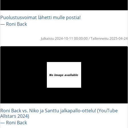
Puolustusvoimat lähetti mulle postia!
― Roni Back
Julkaistu 2024-10-11 00:00:00 / Tallennettu 2025-04-24
Roni Back vs. Niko ja Santtu jalkapallo-ottelu! (YouTube
Allstars 2024)
― Roni Back