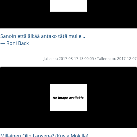
Sanoin että älkää antako tätä mulle...
― Roni Back
Julkaistu 2017-08-17 13:00:05 / Tallennettu 2017-12-07
Millainen Olin Lapsena? (Kuvia Mökillä)