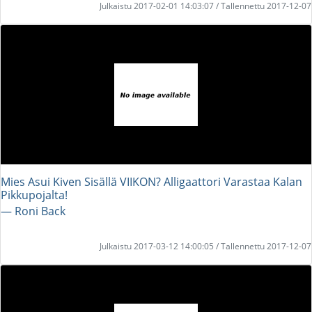
Julkaistu 2017-02-01 14:03:07 / Tallennettu 2017-12-07
Mies Asui Kiven Sisällä VIIKON? Alligaattori Varastaa Kalan
Pikkupojalta!
― Roni Back
Julkaistu 2017-03-12 14:00:05 / Tallennettu 2017-12-07