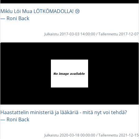
Miklu Löi Mua LÖTKÖMADOLLA! 😢
― Roni Back
Julkaistu 2017-03-03 14:00:00 / Tallennettu 2017-12-07
Haastattelin ministeriä ja lääkäriä - mitä nyt voi tehdä?
― Roni Back
Julkaistu 2020-03-18 00:00:00 / Tallennettu 2021-12-15