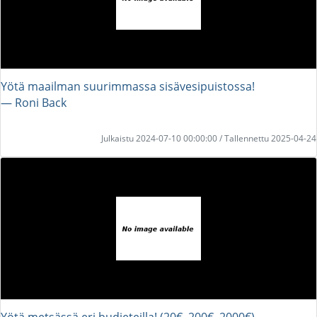
Yötä maailman suurimmassa sisävesipuistossa!
― Roni Back
Julkaistu 2024-07-10 00:00:00 / Tallennettu 2025-04-24
Yötä metsässä eri budjeteilla! (20€, 200€, 2000€)