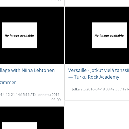
llage with Niina Lehtonen
Versaille - Jotkut vielä tanssi
― Turku Rock Academy
zimmer
Julkaistu 2016-04-18 08:49:38 / Tal
2014-12-21 14:15:16 / Tallennettu 2016-
03-09