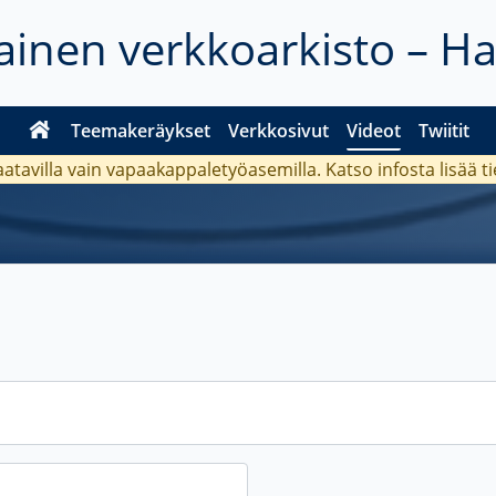
inen verkkoarkisto – H
Teemakeräykset
Verkkosivut
Videot
Twiitit
aatavilla vain vapaakappaletyöasemilla. Katso
infosta
lisää t