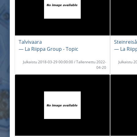
Talvivaara
Steinreiså
― La Riippa Group - Topic
― La Riip
Julkaistu 2018-03-29 00:00:00 / Tallennettu 2022-
Julkaistu 
04-20