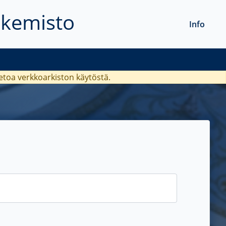
akemisto
Info
ietoa verkkoarkiston käytöstä.