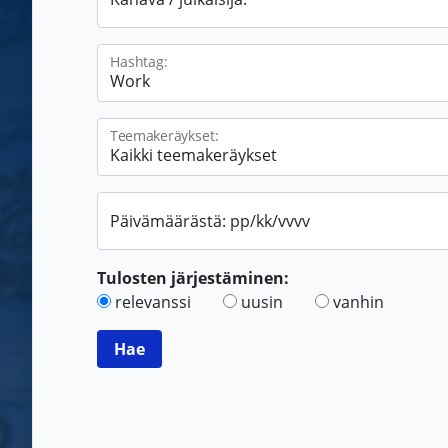
Hashtag:
Teemakeräykset:
Päivämäärästä: pp/kk/vvvv
Tulosten järjestäminen:
relevanssi
uusin
vanhin