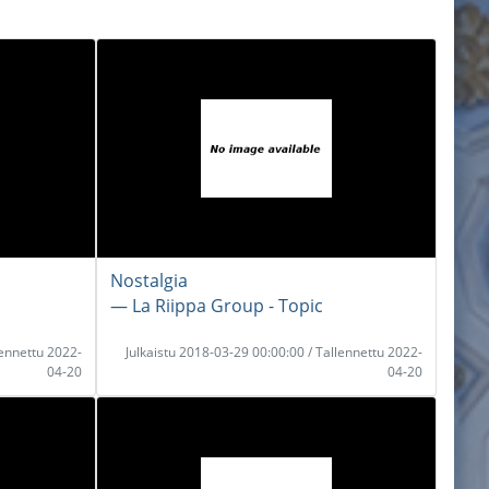
Nostalgia
― La Riippa Group - Topic
lennettu 2022-
Julkaistu 2018-03-29 00:00:00 / Tallennettu 2022-
04-20
04-20