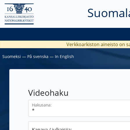
Suomala
Verkkoarkiston aineisto on s
Suomeksi
―
På svenska
―
In English
Videohaku
Hakusana:
Kanava / julkaisija: