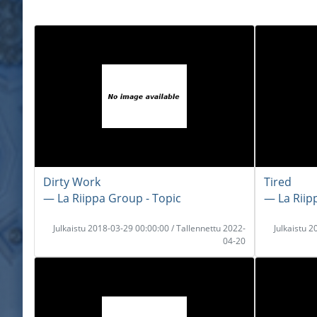
Dirty Work
Tired
― La Riippa Group - Topic
― La Riip
Julkaistu 2018-03-29 00:00:00 / Tallennettu 2022-
Julkaistu 
04-20