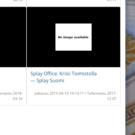
i
Splay Office: Kriisi Toimistolla
― Splay Suomi
lennettu 2018-
Julkaistu 2015-04-10 14:14:11 / Tallennettu 2017-
03-16
12-07