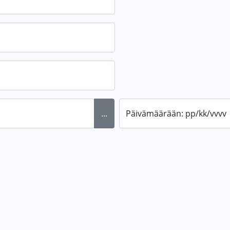
...
Päivämäärään: pp/kk/vvvv