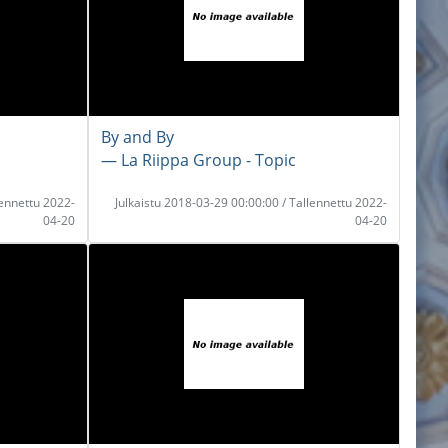
By and By
― La Riippa Group - Topic
lennettu 2022-
Julkaistu 2018-03-29 00:00:00 / Tallennettu 2022-
04-20
04-20