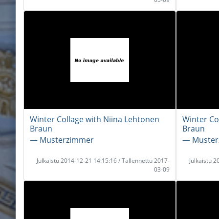
Winter Collage with Niina Lehtonen
Winter Co
Braun
Braun
― Musterzimmer
― Muster
Julkaistu 2014-12-21 14:15:16 / Tallennettu 2017-
Julkaistu 
03-09