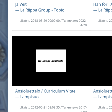
Ja Veit
Han for i
― La Riippa Group - Topic
― La Riip
Julkaistu 2018-03-29 00:00:00 / Tallennettu 2022-
Julkaistu 
04-20
Ansioluettelo / Curriculum Vitae
Ansioluet
― Lampisuo
― Lampi
Julkaistu 2012-05-21 08:03:35 / Tallennettu 2017-
Julkaistu 
03-09