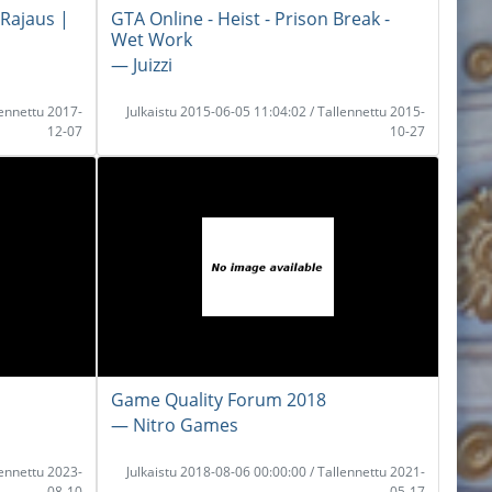
 Rajaus |
GTA Online - Heist - Prison Break -
Wet Work
― Juizzi
lennettu 2017-
Julkaistu 2015-06-05 11:04:02 / Tallennettu 2015-
12-07
10-27
Game Quality Forum 2018
― Nitro Games
lennettu 2023-
Julkaistu 2018-08-06 00:00:00 / Tallennettu 2021-
08-10
05-17