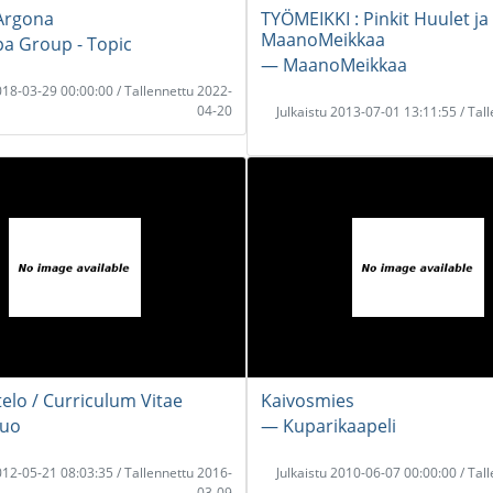
 Argona
TYÖMEIKKI : Pinkit Huulet ja
MaanoMeikkaa
pa Group - Topic
― MaanoMeikkaa
2018-03-29 00:00:00 / Tallennettu 2022-
04-20
Julkaistu 2013-07-01 13:11:55 / Tal
telo / Curriculum Vitae
Kaivosmies
suo
― Kuparikaapeli
2012-05-21 08:03:35 / Tallennettu 2016-
Julkaistu 2010-06-07 00:00:00 / Tal
03-09