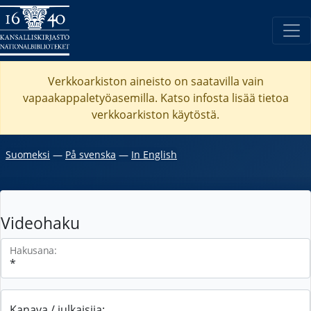
Verkkoarkiston aineisto on saatavilla vain
vapaakappaletyöasemilla. Katso
infosta
lisää tietoa
verkkoarkiston käytöstä.
Suomeksi
―
På svenska
―
In English
Videohaku
Hakusana:
Kanava / julkaisija: