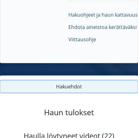
Hakuohjeet ja haun kattavuus
Ehdota aineistoa kerättäväksi
Viittausohje
Hakuehdot
Haun tulokset
Haulla löytyneet videot (22)