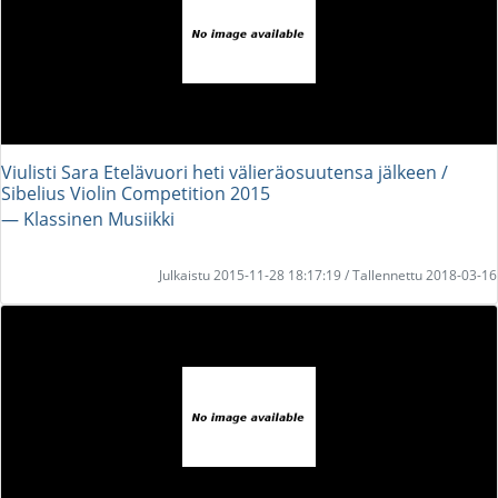
Viulisti Sara Etelävuori heti välieräosuutensa jälkeen /
Sibelius Violin Competition 2015
― Klassinen Musiikki
Julkaistu 2015-11-28 18:17:19 / Tallennettu 2018-03-16