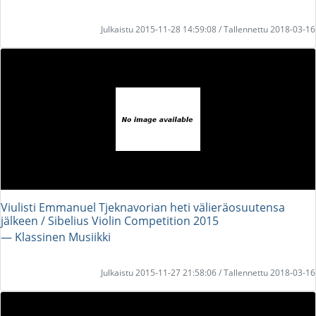
Julkaistu 2015-11-28 14:59:08 / Tallennettu 2018-03-16
Viulisti Emmanuel Tjeknavorian heti välieräosuutensa
jälkeen / Sibelius Violin Competition 2015
― Klassinen Musiikki
Julkaistu 2015-11-27 21:58:06 / Tallennettu 2018-03-16