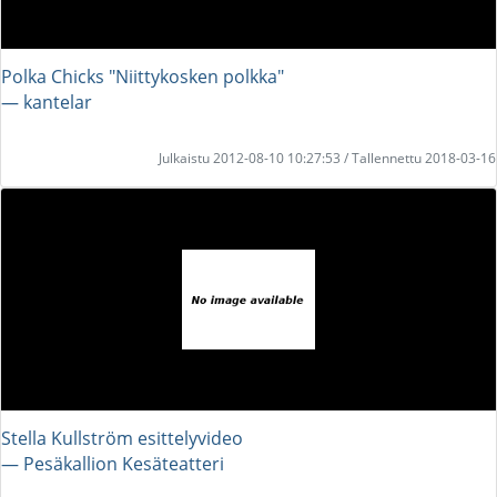
Polka Chicks "Niittykosken polkka"
― kantelar
Julkaistu 2012-08-10 10:27:53 / Tallennettu 2018-03-16
Stella Kullström esittelyvideo
― Pesäkallion Kesäteatteri