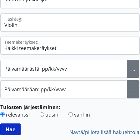
Hashtag:
Teemakeräykset:
Päivämäärästä: pp/kk/vvvv
...
Päivämäärään: pp/kk/vvvv
...
Tulosten järjestäminen:
relevanssi
uusin
vanhin
Näytä/piilota lisää hakuehtoja