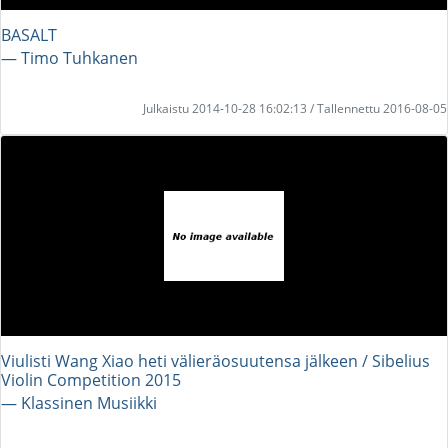
BASALT
― Timo Tuhkanen
Julkaistu 2014-10-28 16:02:13 / Tallennettu 2016-08-05
Viulisti Wang Xiao heti välieräosuutensa jälkeen / Sibelius
Violin Competition 2015
― Klassinen Musiikki