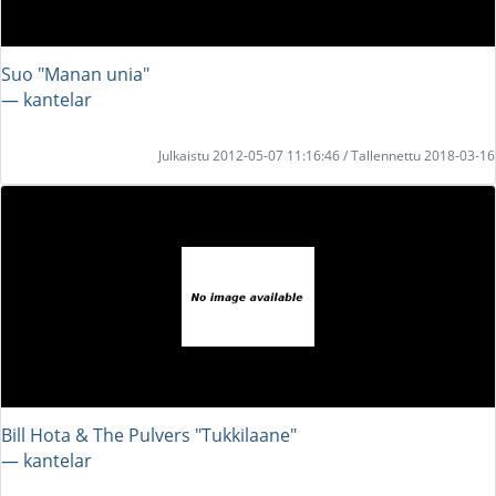
Suo "Manan unia"
― kantelar
Julkaistu 2012-05-07 11:16:46 / Tallennettu 2018-03-16
Bill Hota & The Pulvers "Tukkilaane"
― kantelar