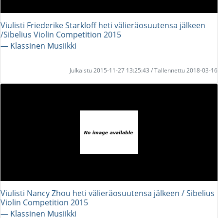
Viulisti Friederike Starkloff heti välieräosuutensa jälkeen
/Sibelius Violin Competition 2015
― Klassinen Musiikki
Julkaistu 2015-11-27 13:25:43 / Tallennettu 2018-03-16
Viulisti Nancy Zhou heti välieräosuutensa jälkeen / Sibelius
Violin Competition 2015
― Klassinen Musiikki