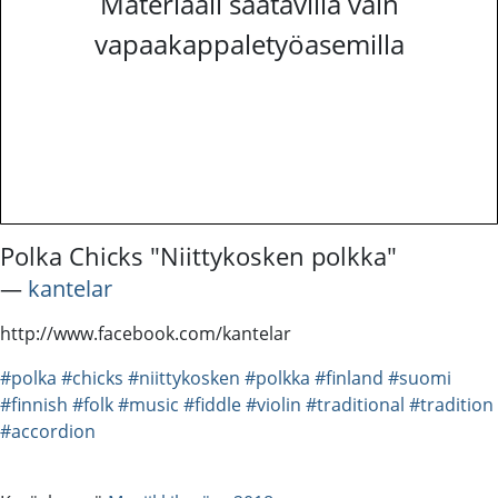
Materiaali saatavilla vain
vapaakappaletyöasemilla
Polka Chicks "Niittykosken polkka"
―
kantelar
http://www.facebook.com/kantelar
#polka
#chicks
#niittykosken
#polkka
#finland
#suomi
#finnish
#folk
#music
#fiddle
#violin
#traditional
#tradition
#accordion