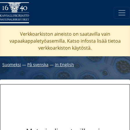
Verkkoarkiston aineisto on saatavilla vain
vapaakappaletyöasemilla. Katso
infosta
lisää tietoa
verkkoarkiston käytöstä.
Suomeksi
―
På svenska
―
In English