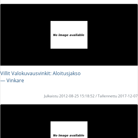
Villit Valokuvausvinkit: Aloitusjakso
― Vinkare
Julkaistu 2012-08-25 15:18:52 / Tallennettu 2017-12-07