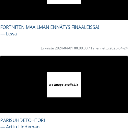
FORTNITEN MAAILMAN ENNÄTYS FINAALEISSA!
― Lewa
Julkaistu 2024-04-01 00:00:00 / Tallennettu 2025-04-24
PARISUHDETOHTORI
― Arttu Lindeman