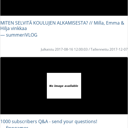
MITEN SELVITÄ KOULUJEN ALKAMISESTA? // Milla, Emma &
Hilja vinkkaa
― summeriVLOG
Julkaistu 2017-08-16 12:00:03 / Tallennettu 2017-12-07
1000 subscribers Q&A - send your questions!
― finngamer