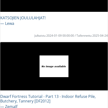
KATSOJIEN JOULULAHJAT!
― Lewa
Julkaistu 2024-01-09 00:00:00 / Tallennettu 2025-04-24
Dwarf Fortress Tutorial - Part 13 - Indoor Refuse Pile,
Butchery, Tannery [DF2012]
― Zemalf