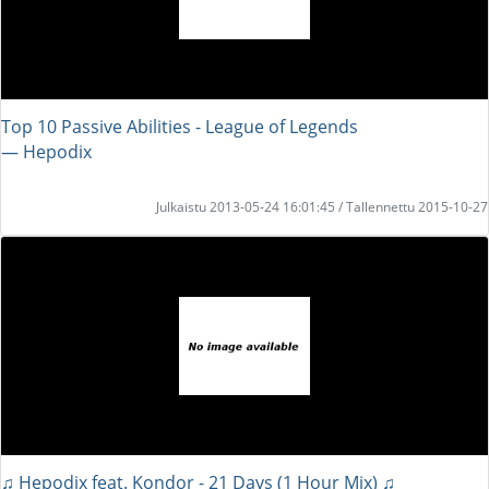
Top 10 Passive Abilities - League of Legends
― Hepodix
Julkaistu 2013-05-24 16:01:45 / Tallennettu 2015-10-27
♫ Hepodix feat. Kondor - 21 Days (1 Hour Mix) ♫