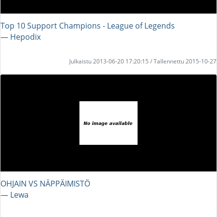
Top 10 Support Champions - League of Legends
― Hepodix
Julkaistu 2013-06-20 17:20:15 / Tallennettu 2015-10-27
OHJAIN VS NÄPPÄIMISTÖ
― Lewa