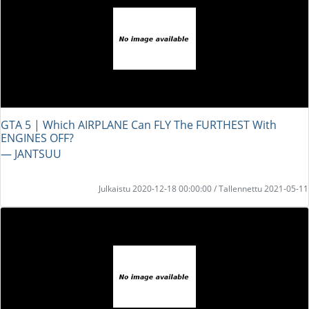
GTA 5 | Which AIRPLANE Can FLY The FURTHEST With
ENGINES OFF?
― JANTSUU
Julkaistu 2020-12-18 00:00:00 / Tallennettu 2021-05-11