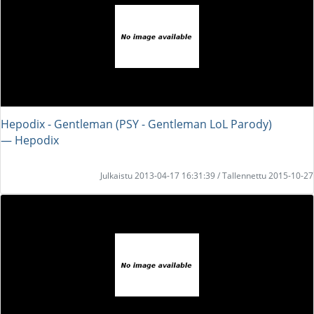
Hepodix - Gentleman (PSY - Gentleman LoL Parody)
― Hepodix
Julkaistu 2013-04-17 16:31:39 / Tallennettu 2015-10-27