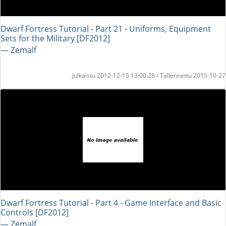
Dwarf Fortress Tutorial - Part 21 - Uniforms, Equipment
Sets for the Military [DF2012]
― Zemalf
Julkaistu 2012-12-15 13:00:28 / Tallennettu 2015-10-27
Dwarf Fortress Tutorial - Part 4 - Game Interface and Basic
Controls [DF2012]
― Zemalf