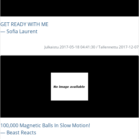
GET READY WITH ME
― Sofia Laurent
Julkaistu 2017-05-18 04:41:30 / Tallennettu 2017-12-07
100,000 Magnetic Balls In Slow Motion!
― Beast Reacts