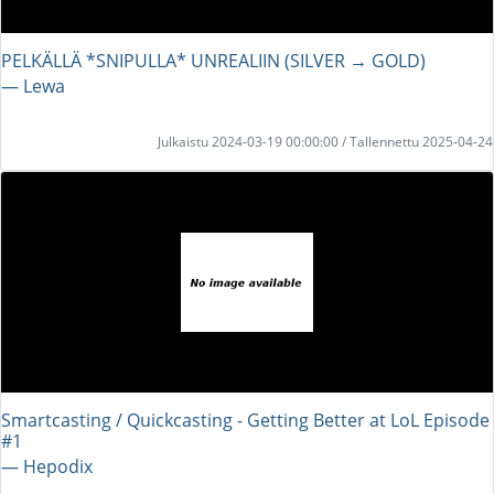
PELKÄLLÄ *SNIPULLA* UNREALIIN (SILVER → GOLD)
― Lewa
Julkaistu 2024-03-19 00:00:00 / Tallennettu 2025-04-24
Smartcasting / Quickcasting - Getting Better at LoL Episode
#1
― Hepodix