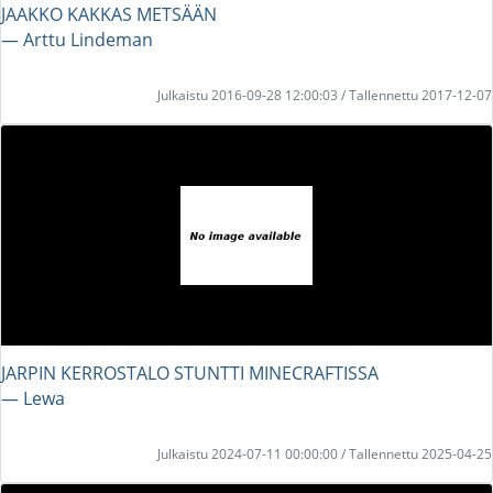
JAAKKO KAKKAS METSÄÄN
― Arttu Lindeman
Julkaistu 2016-09-28 12:00:03 / Tallennettu 2017-12-07
JARPIN KERROSTALO STUNTTI MINECRAFTISSA
― Lewa
Julkaistu 2024-07-11 00:00:00 / Tallennettu 2025-04-25