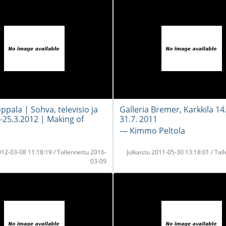
ppala | Sohva, televisio ja
Galleria Bremer, Karkkila 14.
.-25.3.2012 | Making of
31.7. 2011
― Kimmo Peltola
2012-03-08 11:18:19 / Tallennettu 2016-
Julkaistu 2011-05-30 13:18:01 / Tal
03-09