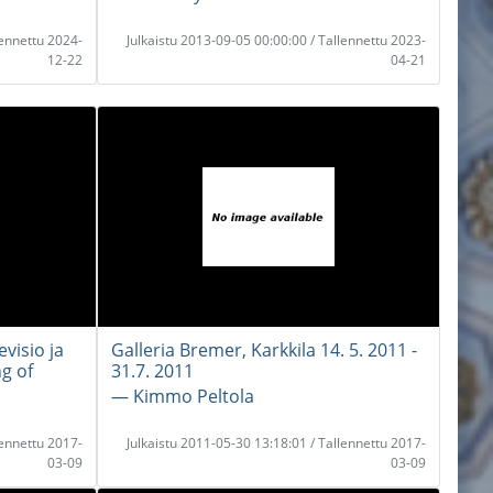
lennettu 2024-
Julkaistu 2013-09-05 00:00:00 / Tallennettu 2023-
12-22
04-21
visio ja
Galleria Bremer, Karkkila 14. 5. 2011 -
ng of
31.7. 2011
― Kimmo Peltola
lennettu 2017-
Julkaistu 2011-05-30 13:18:01 / Tallennettu 2017-
03-09
03-09