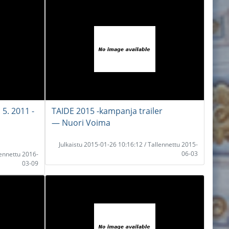
 5. 2011 -
TAIDE 2015 -kampanja trailer
― Nuori Voima
Julkaistu 2015-01-26 10:16:12 / Tallennettu 2015-
06-03
lennettu 2016-
03-09