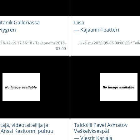
tanik Galleriassa
Liisa
 Nygren
― KajaaninTeatteri
2016-12-19 17:55:18 / Tallennettu 2016-
Julkaistu 2020-05-06 00:00:00 / Tal
03-09
äjä, videotaiteilija ja
Taidoilii Pavel Azmatov
Anssi Kasitonni puhuu
Veškelyksespäi
― Viestit Karjala