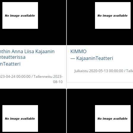
thin Anna Liisa Kajaanin
KIMMO
teatterissa
― KajaaninTeatteri
nTeatteri
Julkaistu 2020-05-13 00:00:00 / Tal
2023-04-24 00:00:00 / Tallennettu 2023-
08-10