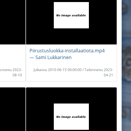
Piirustusluokka-installaatiota.mp4
― Sami Lukkarinen
lennettu 2023-
Julkaistu 2010-06-15 00:00:00 / Tallennettu 2023-
08-10
04-21