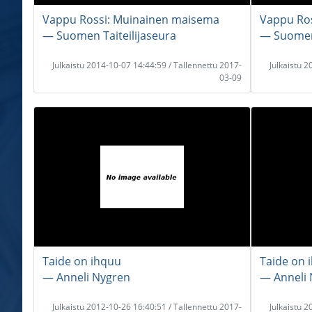
Vappu Rossi: Muinainen maisema
Vappu Ro
― Suomen Taiteilijaseura
― Suomen 
Julkaistu 2014-10-07 14:44:59 / Tallennettu 2017-
Julkaistu 
03-09
Taide on ihquu
Taide on 
― Anneli Nygren
― Anneli
Julkaistu 2012-10-26 16:40:51 / Tallennettu 2017-
Julkaistu 