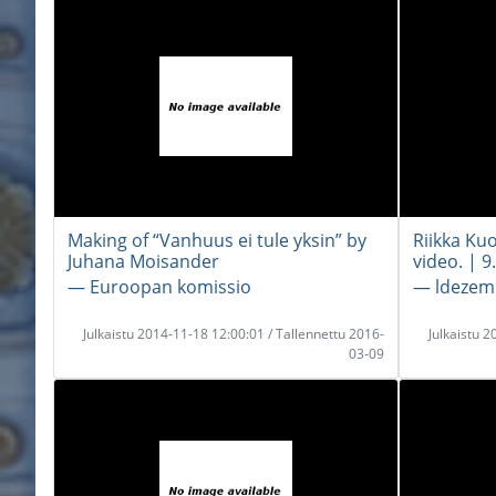
Making of “Vanhuus ei tule yksin” by
Riikka Kuo
Juhana Moisander
video. | 9
― Euroopan komissio
― ldezem
Julkaistu 2014-11-18 12:00:01 / Tallennettu 2016-
Julkaistu 
03-09