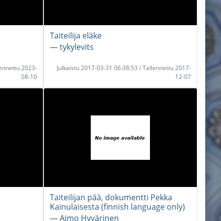
Taiteilija eläke
― tykylevits
lennettu 2023-
Julkaistu 2017-03-31 06:38:53 / Tallennettu 2017-
08-10
12-07
Taiteilijan pää, dokumentti Pekka
Kainulaisesta (finnish language only)
― Aimo Hyvärinen