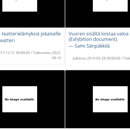
teatterielämyksiä jokaiselle
Vuoren sisältä loistaa valoa
(Exhibition document)
eatteri
― Sami Sänpäkkilä
2017-12-31 00:00:00 / Tallennettu 2023-
08-10
Julkaistu 2014-05-28 00:00:00 / Tal