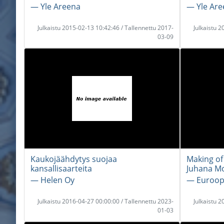
― Yle Areena
― Yle Are
Julkaistu 2015-02-13 10:42:46 / Tallennettu 2017-
Julkaistu 
03-09
Kaukojäähdytys suojaa
Making of 
kansallisaarteita
Juhana M
― Helen Oy
― Euroop
Julkaistu 2016-04-27 00:00:00 / Tallennettu 2023-
Julkaistu 
01-03