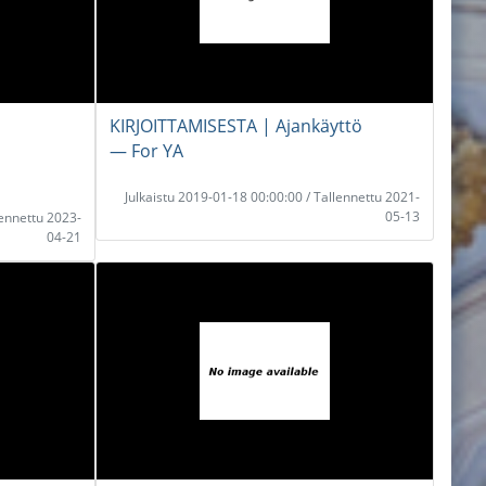
KIRJOITTAMISESTA | Ajankäyttö
― For YA
Julkaistu 2019-01-18 00:00:00 / Tallennettu 2021-
05-13
lennettu 2023-
04-21