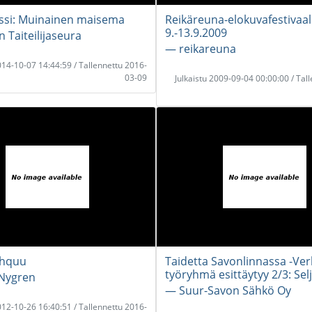
ssi: Muinainen maisema
Reikäreuna-elokuvafestivaali
9.-13.9.2009
Taiteilijaseura
― reikareuna
2014-10-07 14:44:59 / Tallennettu 2016-
03-09
Julkaistu 2009-09-04 00:00:00 / Tal
ihquu
Taidetta Savonlinnassa -Ver
työryhmä esittäytyy 2/3: Sel
 Nygren
― Suur-Savon Sähkö Oy
2012-10-26 16:40:51 / Tallennettu 2016-