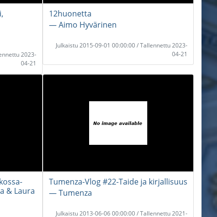
,
12huonetta
― Aimo Hyvärinen
Julkaistu 2015-09-01 00:00:00 / Tallennettu 2023-
04-21
lennettu 2023-
04-21
kossa-
Tumenza-Vlog #22-Taide ja kirjallisuus
ja & Laura
― Tumenza
Julkaistu 2013-06-06 00:00:00 / Tallennettu 2021-