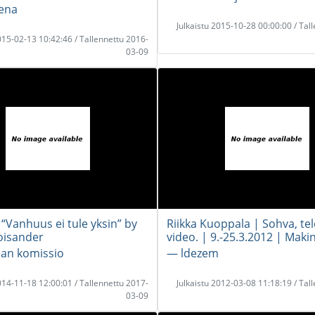
ena
Julkaistu 2015-10-28 00:00:00 / Tal
2015-02-13 10:42:46 / Tallennettu 2016-
03-09
“Vanhuus ei tule yksin” by
Riikka Kuoppala | Sohva, tele
oisander
video. | 9.-25.3.2012 | Maki
an komissio
― ldezem
2014-11-18 12:00:01 / Tallennettu 2017-
Julkaistu 2012-03-08 11:18:19 / Tal
03-09