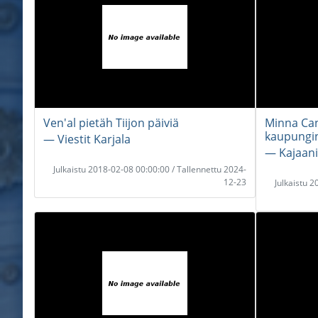
Ven'al pietäh Tiijon päiviä
Minna Can
kaupungin
― Viestit Karjala
― Kajaani
Julkaistu 2018-02-08 00:00:00 / Tallennettu 2024-
12-23
Julkaistu 