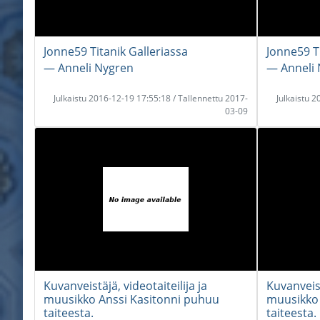
Jonne59 Titanik Galleriassa
Jonne59 Ti
― Anneli Nygren
― Anneli
Julkaistu 2016-12-19 17:55:18 / Tallennettu 2017-
Julkaistu 
03-09
Kuvanveistäjä, videotaiteilija ja
Kuvanveist
muusikko Anssi Kasitonni puhuu
muusikko 
taiteesta.
taiteesta.