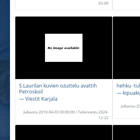
03-09
S.Laurilan kuvien ozuttelu avattih
hehku -tul
Petroskoil
― kipuak
― Viestit Karjala
Julkaistu 
Julkaistu 2019-04-03 00:00:00 / Tallennettu 2024-
12-22