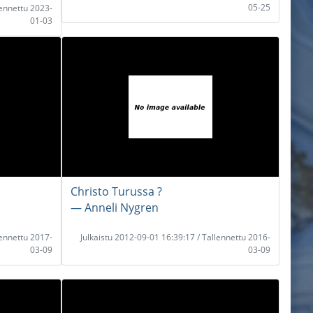
05-25
lennettu 2023-
01-03
Christo Turussa ?
― Anneli Nygren
lennettu 2017-
Julkaistu 2012-09-01 16:39:17 / Tallennettu 2016-
03-09
03-09