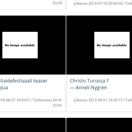
03-09
Julkaistu 2019-07-18 00:00:00 / Tal
itaidefestivaali teaser
Christo Turussa ?
ipua
― Anneli Nygren
2016-08-27 10:45:01 / Tallennettu 2018-
Julkaistu 2012-09-01 16:39:17 / Tal
10-01