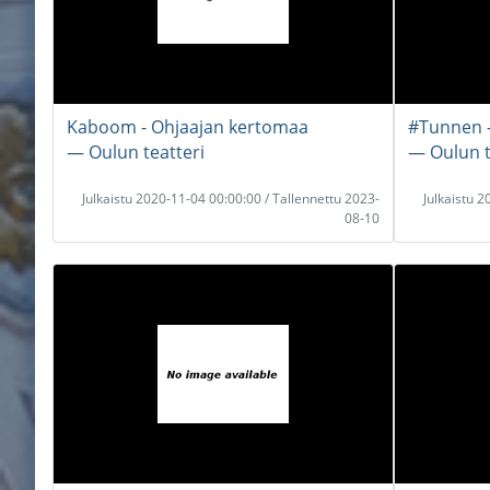
Kaboom - Ohjaajan kertomaa
#Tunnen - 
― Oulun teatteri
― Oulun t
Julkaistu 2020-11-04 00:00:00 / Tallennettu 2023-
Julkaistu 
08-10