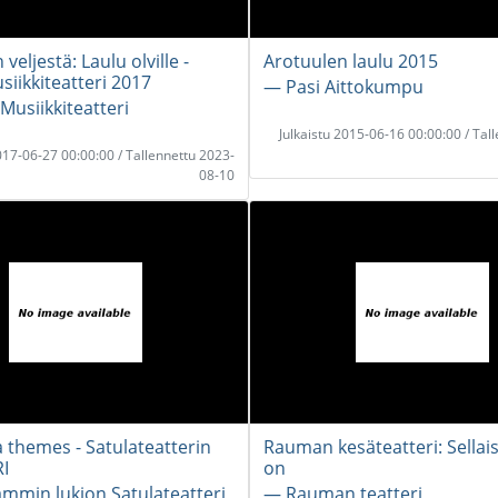
veljestä: Laulu olville -
Arotuulen laulu 2015
siikkiteatteri 2017
― Pasi Aittokumpu
Musiikkiteatteri
Julkaistu 2015-06-16 00:00:00 / Tal
2017-06-27 00:00:00 / Tallennettu 2023-
08-10
 themes - Satulateatterin
Rauman kesäteatteri: Sellai
I
on
mmin lukion Satulateatteri
― Rauman teatteri