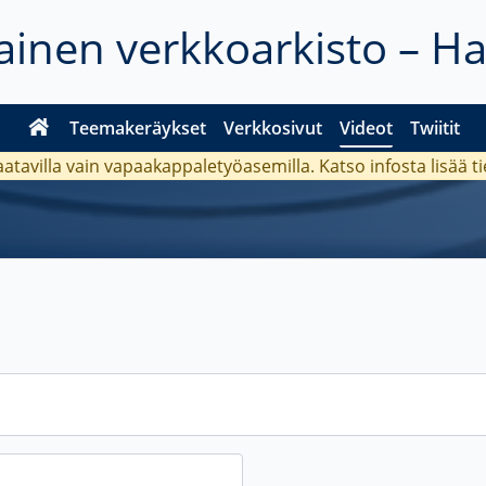
inen verkkoarkisto – H
Teemakeräykset
Verkkosivut
Videot
Twiitit
aatavilla vain vapaakappaletyöasemilla. Katso
infosta
lisää t