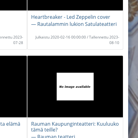
Heartbreaker - Led Zeppelin cover
― Rautalammin lukion Satulateatteri
lennettu 2023-
Julkaistu 2020-02-16 00:00:00 / Tallennettu 2023-
07-28
08-10
sta elämä
Rauman Kaupunginteatteri: Kuuluuko
tämä teille?
― Rauman teatteri