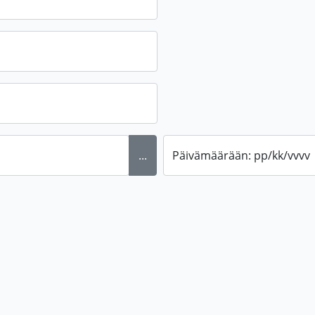
...
Päivämäärään: pp/kk/vvvv