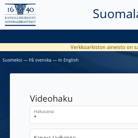
Suomala
Verkkoarkiston aineisto on s
Suomeksi
―
På svenska
―
In English
Videohaku
Hakusana:
Kanava / julkaisija: