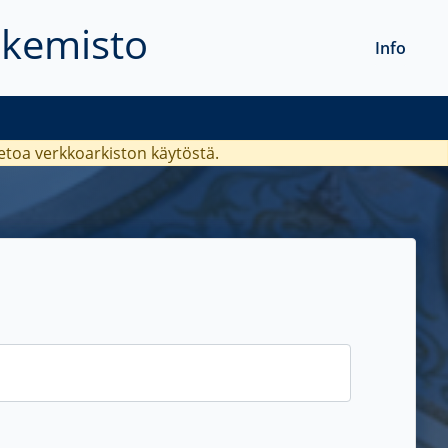
akemisto
Info
ietoa verkkoarkiston käytöstä.