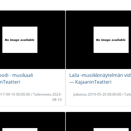
oodi - musikaali
Laila -musiikkinäytelmän vi
nTeatteri
― KajaaninTeatteri
2017-09-10 00:00:00 / Tallennettu 2023-
Julkaistu 2019-05-20 00:00:00 / Tal
08-10