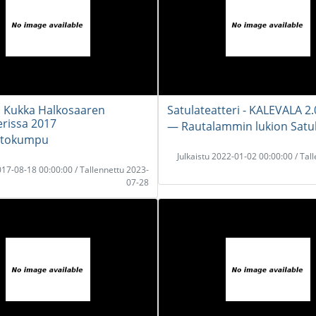
 Kukka Halkosaaren
Satulateatteri - KALEVALA 2.0
erissa 2017
― Rautalammin lukion Satul
ittokumpu
Julkaistu 2022-01-02 00:00:00 / Tal
2017-08-18 00:00:00 / Tallennettu 2023-
07-28