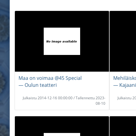
Maa on voimaa @45 Special
Mehiläisk
― Oulun teatteri
― Kajaani
Julkaistu 2014-12-16 00:00:00 / Tallennettu 2023-
Julkaistu 
08-10