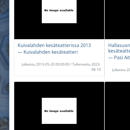
Kuivalahden kesäteatterissa 2013
Hallasuon
kesäteatt
― Kuivalahden kesäteatteri
― Pasi A
Julkaistu 2013-05-20 00:00:00 / Tallennettu 2023-
08-10
Julkaistu 