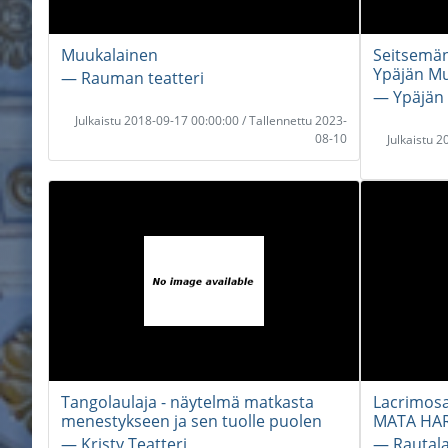
Muukalainen
Seitsemän 
Ypäjän Mu
― Rauman teatteri
― Ypäjän 
Julkaistu 2018-09-17 00:00:00 / Tallennettu 2023-
08-10
Julkaistu 
Tangolaulaja - näytelmä matkasta
Lacrimosa
menestykseen ja sen tuolle puolen
MATA HAR
― Kristy Teatteri
― Rautala