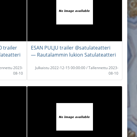
 trailer
ESAN PULJU trailer @satulateatteri
ateatteri
― Rautalammin lukion Satulateatteri
lennettu 2023-
Julkaistu 2022-12-15 00:00:00 / Tallennettu 2023-
08-10
08-10