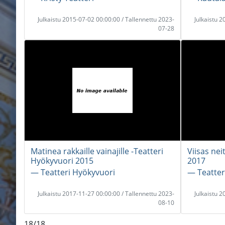
Julkaistu 2015-07-02 00:00:00 / Tallennettu 2023-
Julkaistu 
07-28
Matinea rakkaille vainajille -Teatteri
Viisas nei
Hyökyvuori 2015
2017
― Teatteri Hyökyvuori
― Teatter
Julkaistu 2017-11-27 00:00:00 / Tallennettu 2023-
Julkaistu 
08-10
18/18