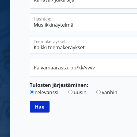
Hashtag:
Teemakeräykset:
Päivämäärästä: pp/kk/vvvv
Tulosten järjestäminen:
relevanssi
uusin
vanhin