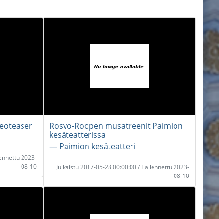
deoteaser
Rosvo-Roopen musatreenit Paimion
kesäteatterissa
― Paimion kesäteatteri
lennettu 2023-
08-10
Julkaistu 2017-05-28 00:00:00 / Tallennettu 2023-
08-10