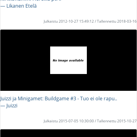
― Likanen Etelä
Julkaistu 2012-10-27 15:49:12 / Tallennettu 2018-03-16
Juizzi ja Minigamet: Buildgame #3 - Tuo ei ole rapu..
― Juizzi
Julkaistu 2015-07-05 10:30:00 / Tallennettu 2015-10-27