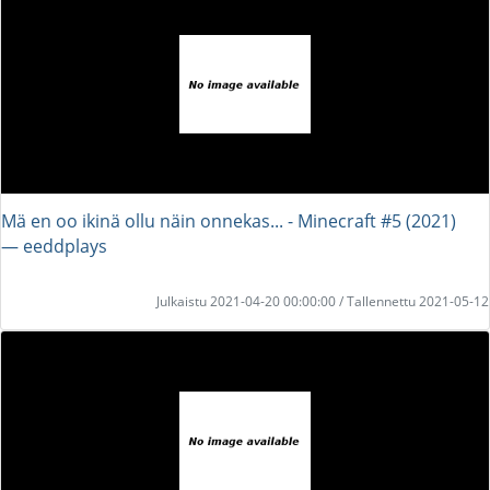
Mä en oo ikinä ollu näin onnekas... - Minecraft #5 (2021)
― eeddplays
Julkaistu 2021-04-20 00:00:00 / Tallennettu 2021-05-12