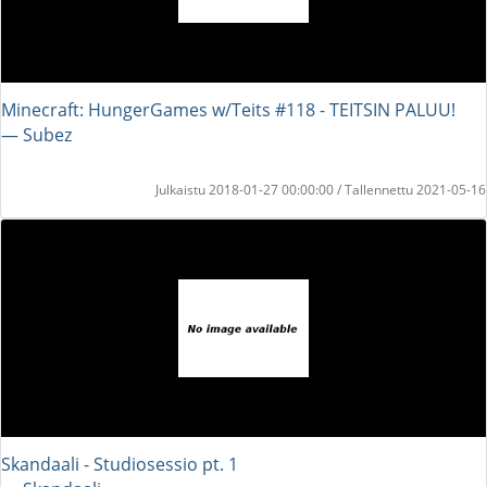
Minecraft: HungerGames w/Teits #118 - TEITSIN PALUU!
― Subez
Julkaistu 2018-01-27 00:00:00 / Tallennettu 2021-05-16
Skandaali - Studiosessio pt. 1