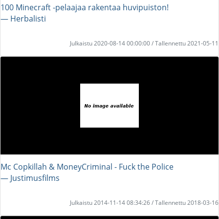
100 Minecraft -pelaajaa rakentaa huvipuiston!
― Herbalisti
Julkaistu 2020-08-14 00:00:00 / Tallennettu 2021-05-11
Mc Copkillah & MoneyCriminal - Fuck the Police
― Justimusfilms
Julkaistu 2014-11-14 08:34:26 / Tallennettu 2018-03-16