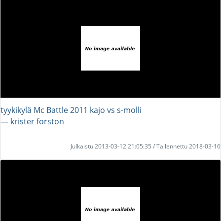
tyykikylä Mc Battle 2011 kajo vs s-molli
― krister forston
Julkaistu 2013-03-12 21:05:35 / Tallennettu 2018-03-16