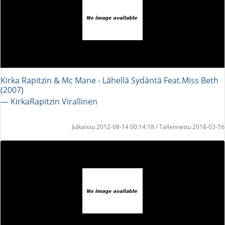
Kirka Rapitzin & Mc Mane - Lähellä Sydäntä Feat.Miss Beth
(2007)
― KirkaRapitzin Virallinen
Julkaistu 2012-08-14 00:14:18 / Tallennettu 2018-03-16