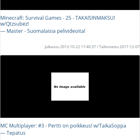
Minecraft: Survival Games - 25 - TAKAISINMAKSU!
w/Qtzsubez!
― Master - Suomalaisia pelivideoita!
Julkaistu 2013-10-22 17:40:37 / Tallennettu 2017-12-07
MC Multiplayer: #3 - Pertti on poikkeus! w/TaikaSoppa
― Tepatus