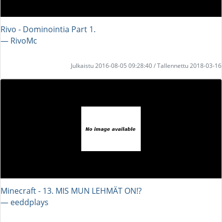
Rivo - Dominointia Part 1.
― RivoMc
Julkaistu 2016-08-05 09:28:40 / Tallennettu 2018-03-16
Minecraft - 13. MIS MUN LEHMÄT ON!?
― eeddplays