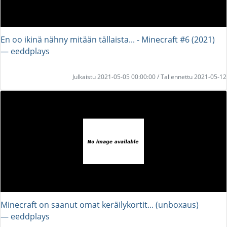
En oo ikinä nähny mitään tällaista... - Minecraft #6 (2021)
― eeddplays
Julkaistu 2021-05-05 00:00:00 / Tallennettu 2021-05-12
Minecraft on saanut omat keräilykortit... (unboxaus)
― eeddplays