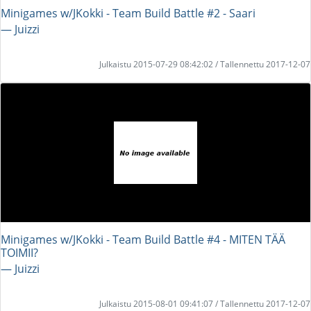
Minigames w/JKokki - Team Build Battle #2 - Saari
― Juizzi
Julkaistu 2015-07-29 08:42:02 / Tallennettu 2017-12-07
Minigames w/JKokki - Team Build Battle #4 - MITEN TÄÄ
TOIMII?
― Juizzi
Julkaistu 2015-08-01 09:41:07 / Tallennettu 2017-12-07