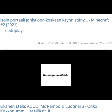
Isoin portaali jonka oon koskaan käynnistäny... - Minecraft
#2 (2021)
― eeddplays
Julkaistu 2021-03-26 00:00:00 / Tallennettu 2021-05-12
Likanen Etelä: ADOD, Mc Rambo & Luotinaru - Onko
Kirkkonummi Hereillä pt. II