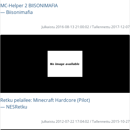
MC-Helper 2 BIISONIMAFIA
― Biisonimafia
Julkaistu 2016-08-13 21:00:02 / Tallennettu 2017-12-07
Retku pelailee: Minecraft Hardcore (Pilot)
― NESRetku
Julkaistu 2012-07-22 17:04:02 / Tallennettu 2015-10-27