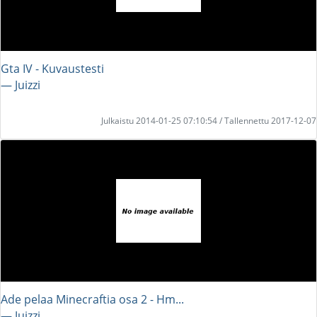
Gta IV - Kuvaustesti
― Juizzi
Julkaistu 2014-01-25 07:10:54 / Tallennettu 2017-12-07
Ade pelaa Minecraftia osa 2 - Hm...
― Juizzi