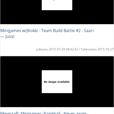
Minigames w/JKokki - Team Build Battle #2 - Saari
― Juizzi
Julkaistu 2015-07-29 08:42:02 / Tallennettu 2015-10-27
Minecraft: Minigames: Paintball - Never again