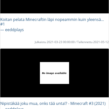
Koitan pelata Minecraftin läpi nopeammin kuin yleensä...
#1
― eeddplays
Julkaistu 2021-03-23 00:00:00 / Tallennettu 2021-05-12
Nipistäkää joku mua, onks tää unta!? - Minecraft #3 (2021)
― eeddplays