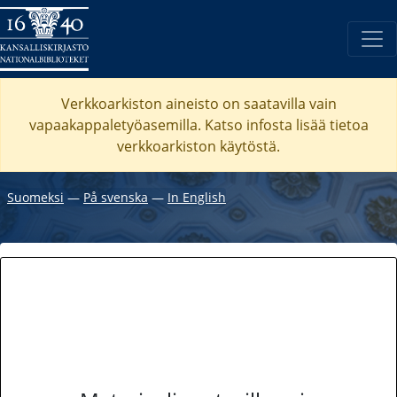
Verkkoarkiston aineisto on saatavilla vain
vapaakappaletyöasemilla. Katso
infosta
lisää tietoa
verkkoarkiston käytöstä.
Suomeksi
―
På svenska
―
In English