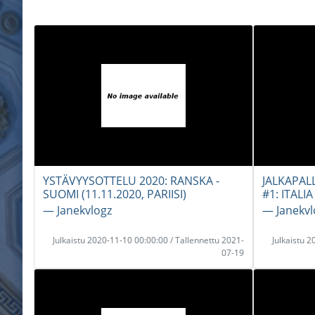
YSTÄVYYSOTTELU 2020: RANSKA -
JALKAPAL
SUOMI (11.11.2020, PARIISI)
#1: ITAL
― Janekvlogz
― Janekvl
Julkaistu 2020-11-10 00:00:00 / Tallennettu 2021-
Julkaistu 
07-19