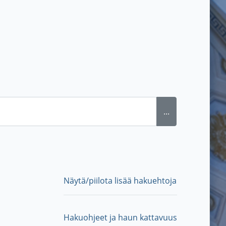
...
Näytä/piilota lisää hakuehtoja
Hakuohjeet ja haun kattavuus