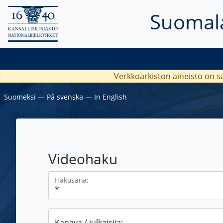
Suomala
Verkkoarkiston aineisto on s
Suomeksi
―
På svenska
―
In English
Videohaku
Hakusana:
Kanava / julkaisija: