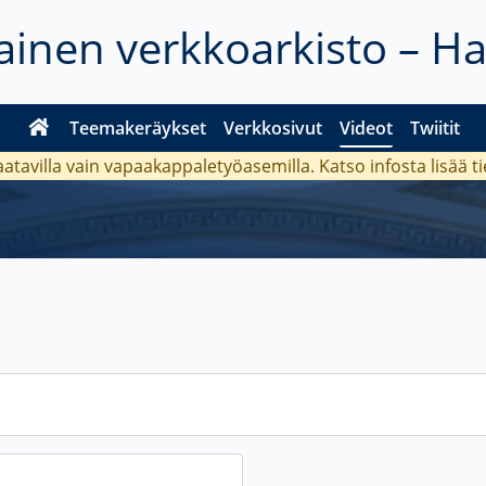
inen verkkoarkisto – H
Teemakeräykset
Verkkosivut
Videot
Twiitit
aatavilla vain vapaakappaletyöasemilla. Katso
infosta
lisää t