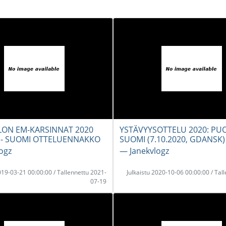
LON EM-KARSINNAT 2020
YSTÄVYYSOTTELU 2020: PUO
IA - SUOMI OTTELUENNAKKO
SUOMI (7.10.2020, GDANSK)
ogz
― Janekvlogz
2019-03-21 00:00:00 / Tallennettu 2021-
Julkaistu 2020-10-06 00:00:00 / Tal
07-19