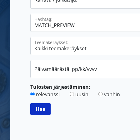
Hashtag:
Teemakeräykset:
Päivämäärästä: pp/kk/vvvv
Tulosten järjestäminen:
relevanssi
uusin
vanhin