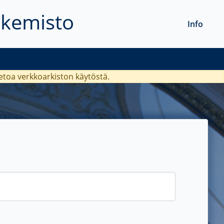
akemisto
Info
ietoa verkkoarkiston käytöstä.