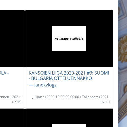
LA -
KANSOJEN LIIGA 2020-2021 #3: SUOMI
- BULGARIA OTTELUENNAKKO
― Janekvlogz
lennettu 2021-
Julkaistu 2020-10-09 00:00:00 / Tallennettu 2021-
07-19
07-19