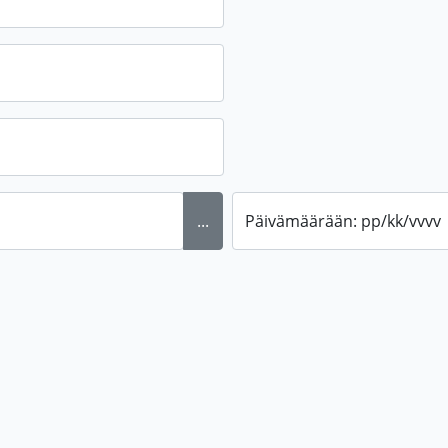
...
Päivämäärään: pp/kk/vvvv