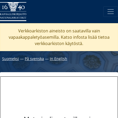
Verkkoarkiston aineisto on saatavilla vain
vapaakappaletyöasemilla. Katso
infosta
lisää tietoa
verkkoarkiston käytöstä.
Suomeksi
―
På svenska
―
In English