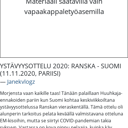
Materiaali saatavilla vain
vapaakappaletyöasemilla
YSTÄVYYSOTTELU 2020: RANSKA - SUOMI
(11.11.2020, PARIISI)
―
Janekvlogz
Morjensta vaan kaikille taas! Tänään palaillaan Huuhkaja-
ennakoiden pariin kun Suomi kohtaa keskiviikkoiltana
ystävyysottelussa Ranskan vieraskentällä. Tämä ottelu oli
alunperin tarkoitus pelata keväällä valmistavana otteluna
EM-kisoihin, mutta se siirtyi COVID-pandemian takia
syksyyn. Vastassa on kova nippu pelaajia, kuinka käy