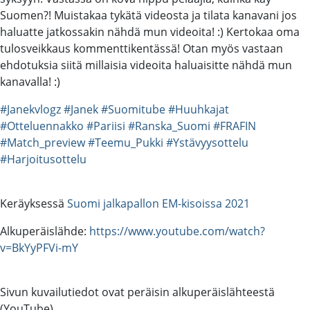
Suomen?! Muistakaa tykätä videosta ja tilata kanavani jos
haluatte jatkossakin nähdä mun videoita! :) Kertokaa oma
tulosveikkaus kommenttikentässä! Otan myös vastaan
ehdotuksia siitä millaisia videoita haluaisitte nähdä mun
kanavalla! :)
#Janekvlogz
#Janek
#Suomitube
#Huuhkajat
#Otteluennakko
#Pariisi
#Ranska_Suomi
#FRAFIN
#Match_preview
#Teemu_Pukki
#Ystävyysottelu
#Harjoitusottelu
Keräyksessä
Suomi jalkapallon EM-kisoissa 2021
Alkuperäislähde:
https://www.youtube.com/watch?
v=BkYyPFVi-mY
Sivun kuvailutiedot ovat peräisin alkuperäislähteestä
(YouTube).