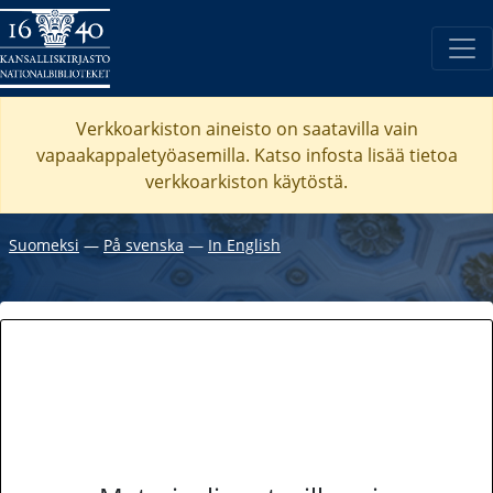
Verkkoarkiston aineisto on saatavilla vain
vapaakappaletyöasemilla. Katso
infosta
lisää tietoa
verkkoarkiston käytöstä.
Suomeksi
―
På svenska
―
In English