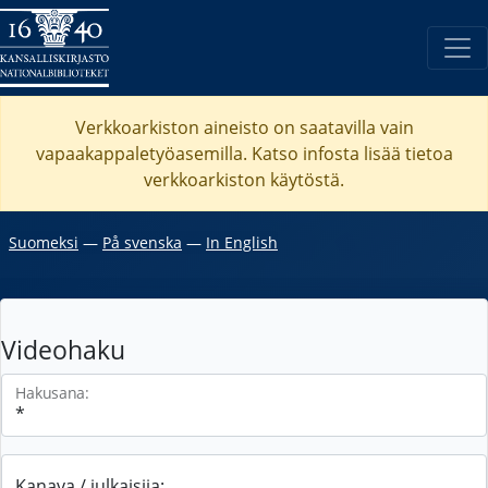
Verkkoarkiston aineisto on saatavilla vain
vapaakappaletyöasemilla. Katso
infosta
lisää tietoa
verkkoarkiston käytöstä.
Suomeksi
―
På svenska
―
In English
Videohaku
Hakusana:
Kanava / julkaisija: