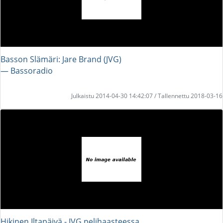
Basson Slämäri: Jare Brand (JVG)
― Bassoradio
Julkaistu 2014-04-30 14:42:07 / Tallennettu 2018-03-16
Hikinen Iltapäivä - JVG pelihaasteessa