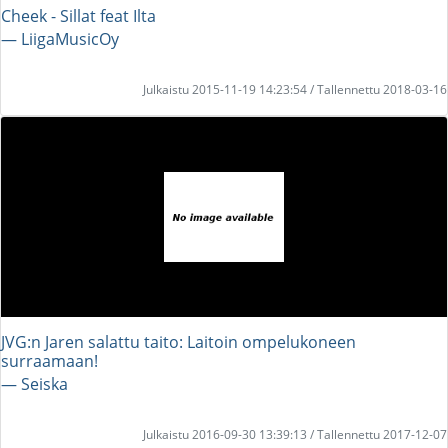
Cheek - Sillat feat Ilta
― LiigaMusicOy
Julkaistu 2015-11-19 14:23:54 / Tallennettu 2018-03-16
JVG:n Jaren salattu taito: Laitoin ompelukoneen
surraamaan!
― Seiska
Julkaistu 2016-09-30 13:39:13 / Tallennettu 2017-12-07