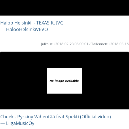
Haloo Helsinki! - TEXAS ft. JVG
― HalooHelsinkiVEVO
Julkaistu 2018-02-23 08:00:01 / Tallennettu 2018-03-16
Cheek - Pyrkiny Vähentää feat Spekti (Official video)
― LiigaMusicOy