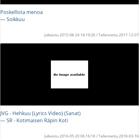
Poskellista menoa
― Soikkuu
Julkaistu 2015-08-24 16:19:26 / Tallennettu 2017-12-07
JVG - Hehkuu (Lyrics Video) (Sanat)
― SR - Kotimaisen Räpin Koti
Julkaistu 2016-05-20 06:16:18 / Tallennettu 2018-03-16