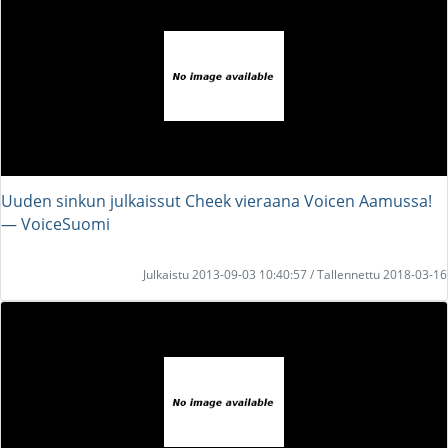
Uuden sinkun julkaissut Cheek vieraana Voicen Aamussa!
― VoiceSuomi
Julkaistu 2013-09-03 10:40:57 / Tallennettu 2018-03-16