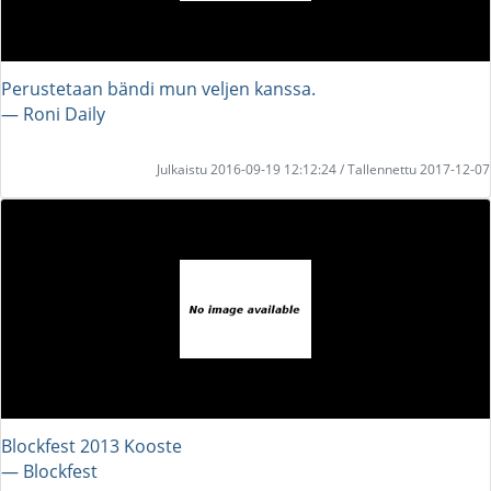
Perustetaan bändi mun veljen kanssa.
― Roni Daily
Julkaistu 2016-09-19 12:12:24 / Tallennettu 2017-12-07
Blockfest 2013 Kooste
― Blockfest