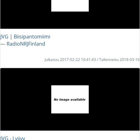
JVG | Biisipantomiimi
― RadioNRJFinland
Julkaistu 2017-02-22 10:41:43 / Tallennettu 2018-03-16
JVG - Lyijyy