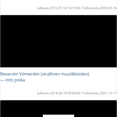
Julkaistu 2012-01-16 14:15:00 / Tallennettu 2018-03-16
Reserviin Viimeinkin (virallinen musiikkivideo)
― intti poika
Julkaistu 2014-06-19 00:00:00 / Tallennettu 2021-12-17