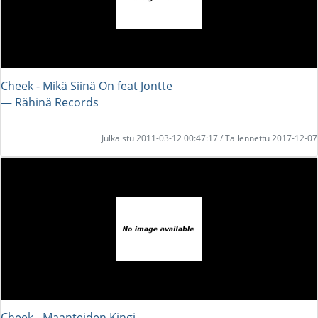
Cheek - Mikä Siinä On feat Jontte
― Rähinä Records
Julkaistu 2011-03-12 00:47:17 / Tallennettu 2017-12-07
Cheek - Maanteiden Kingi