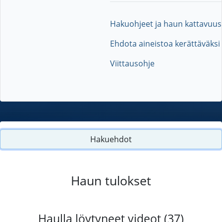
Hakuohjeet ja haun kattavuus
Ehdota aineistoa kerättäväksi
Viittausohje
Hakuehdot
Haun tulokset
Haulla löytyneet videot (37)