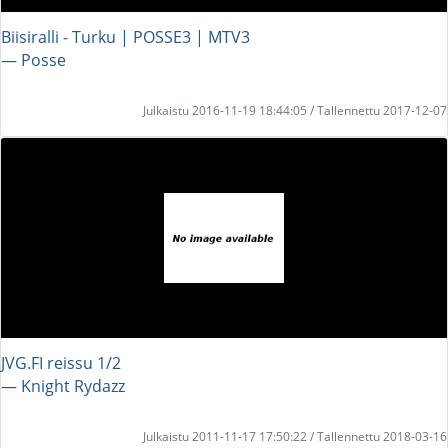
Biisiralli - Turku | POSSE3 | MTV3
― Posse
Julkaistu 2016-11-19 18:44:05 / Tallennettu 2017-12-07
JVG.FI reissu 1/2
― Knight Rydazz
Julkaistu 2011-11-17 17:50:22 / Tallennettu 2018-03-16