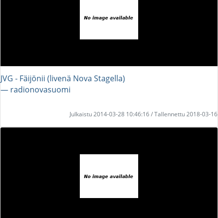
JVG - Fäijönii (livenä Nova Stagella)
― radionovasuomi
Julkaistu 2014-03-28 10:46:16 / Tallennettu 2018-03-16