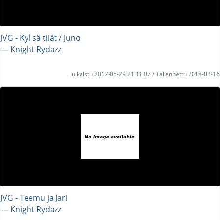
JVG - Kyl sä tiiät / Juno
― Knight Rydazz
Julkaistu 2012-05-29 21:11:07 / Tallennettu 2018-03-16
JVG - Teemu ja Jari
― Knight Rydazz