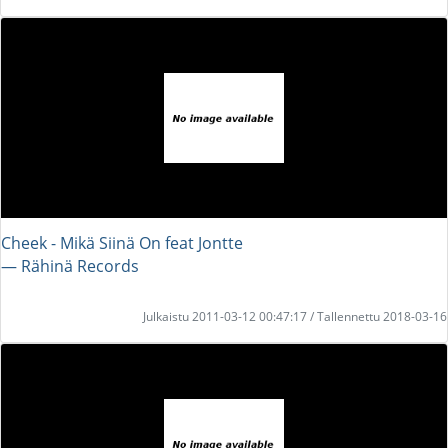
Cheek - Mikä Siinä On feat Jontte
― Rähinä Records
Julkaistu 2011-03-12 00:47:17 / Tallennettu 2018-03-16