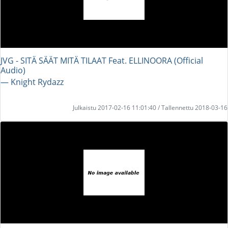
JVG - SITÄ SÄÄT MITÄ TILAAT Feat. ELLINOORA (Official
Audio)
― Knight Rydazz
Julkaistu 2017-02-16 11:01:40 / Tallennettu 2018-03-16