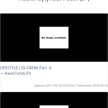
LIFESTYLE ( SS-CREW) Part. 4
― KevinTanduTV
Julkaistu 2011-06-18 10:29:55 / Tallennettu 2018-03-16