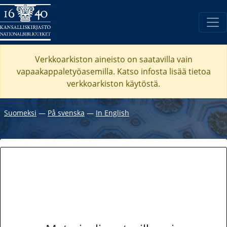
Verkkoarkiston aineisto on saatavilla vain
vapaakappaletyöasemilla. Katso
infosta
lisää tietoa
verkkoarkiston käytöstä.
Suomeksi
―
På svenska
―
In English