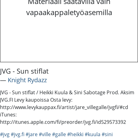
Materiaali saatavilla vain
vapaakappaletyöasemilla
JVG - Sun stiflat
―
Knight Rydazz
JVG - Sun stiflat / Heikki Kuula & Sini Sabotage Prod. Aksim
JVG.FI Levy kaupoissa Osta levy:
http://www.levykauppax.fi/artist/jare_villegalle/jvgfi/#cd
iTunes:
http://itunes.apple.com/fi/preorder/jvg.fi/id529573392
#jvg
#jvg.fi
#jare
#ville
#galle
#heikki
#kuula
#sini