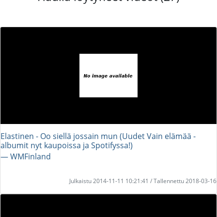
Elastinen - Oo siellä jossain mun (Uudet Vain elämää -
albumit nyt kaupoissa ja Spotifyssa!)
― WMFinland
Julkaistu 2014-11-11 10:21:41 / Tallennettu 2018-03-16