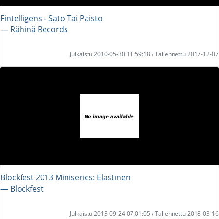
Fintelligens - Sato Tai Paisto
― Rähinä Records
Julkaistu 2010-05-30 11:59:18 / Tallennettu 2017-12-07
Blockfest 2013 Miniseries: Elastinen
― Blockfest
Julkaistu 2013-09-24 07:01:05 / Tallennettu 2018-03-16