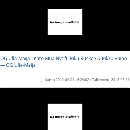
OG Ulla-Maija - Kato Mua Nyt ft. Riku Ruskee & Pikku Väinö
― OG Ulla-Maija
Julkaistu 2012-04-04 16:29:02 / Tallennettu 2018-03-16