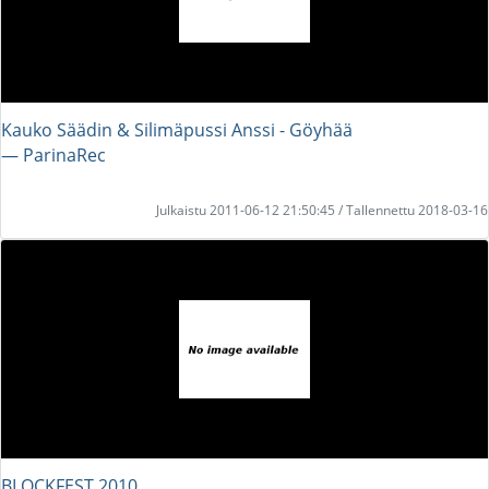
Kauko Säädin & Silimäpussi Anssi - Göyhää
― ParinaRec
Julkaistu 2011-06-12 21:50:45 / Tallennettu 2018-03-16
BLOCKFEST 2010