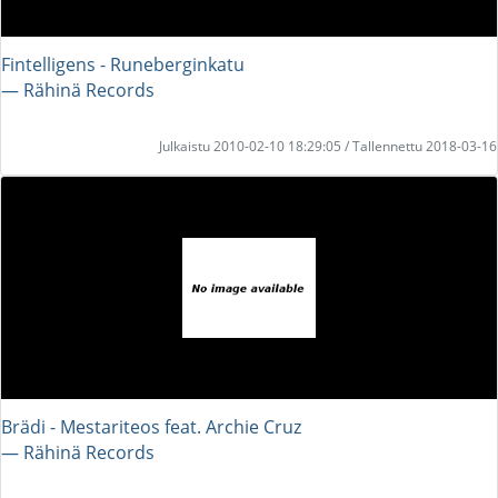
Fintelligens - Runeberginkatu
― Rähinä Records
Julkaistu 2010-02-10 18:29:05 / Tallennettu 2018-03-16
Brädi - Mestariteos feat. Archie Cruz
― Rähinä Records