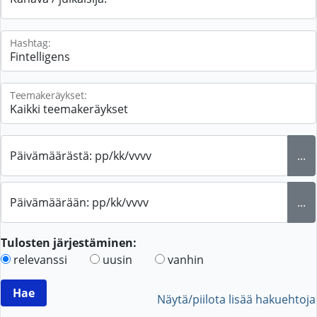
Hashtag:
Teemakeräykset:
Päivämäärästä: pp/kk/vvvv
...
Päivämäärään: pp/kk/vvvv
...
Tulosten järjestäminen:
relevanssi
uusin
vanhin
Näytä/piilota lisää hakuehtoja