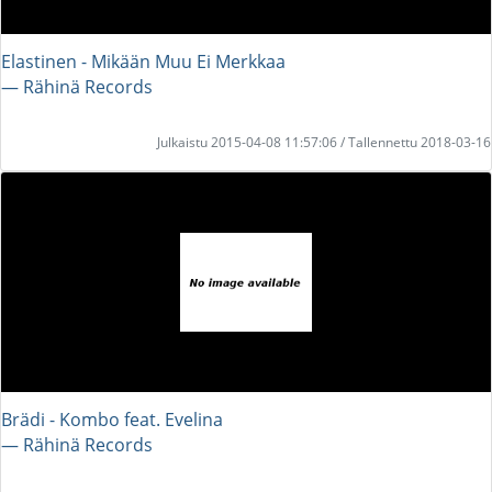
Elastinen - Mikään Muu Ei Merkkaa
― Rähinä Records
Julkaistu 2015-04-08 11:57:06 / Tallennettu 2018-03-16
Brädi - Kombo feat. Evelina
― Rähinä Records