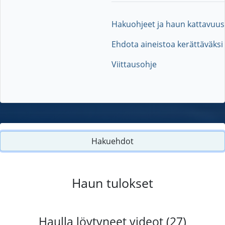
Hakuohjeet ja haun kattavuus
Ehdota aineistoa kerättäväksi
Viittausohje
Hakuehdot
Haun tulokset
Haulla löytyneet videot (27)