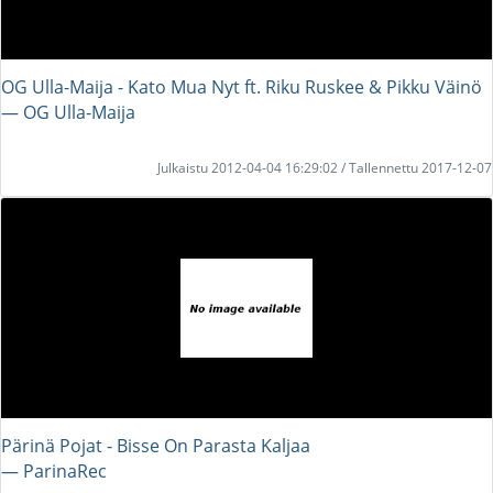
OG Ulla-Maija - Kato Mua Nyt ft. Riku Ruskee & Pikku Väinö
― OG Ulla-Maija
Julkaistu 2012-04-04 16:29:02 / Tallennettu 2017-12-07
Pärinä Pojat - Bisse On Parasta Kaljaa
― ParinaRec