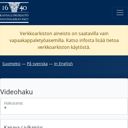
Verkkoarkiston aineisto on saatavilla vain
vapaakappaletyöasemilla. Katso
infosta
lisää tietoa
verkkoarkiston käytöstä.
Suomeksi
―
På svenska
―
In English
Videohaku
Hakusana:
Kanava / julkaisija: