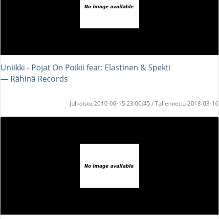
Uniikki - Pojat On Poikii feat: Elastinen & Spekti
― Rähinä Records
Julkaistu 2010-06-15 23:00:45 / Tallennettu 2018-03-16