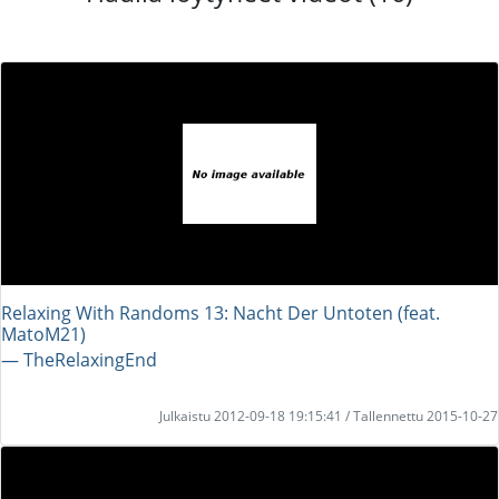
Relaxing With Randoms 13: Nacht Der Untoten (feat.
MatoM21)
― TheRelaxingEnd
Julkaistu 2012-09-18 19:15:41 / Tallennettu 2015-10-27