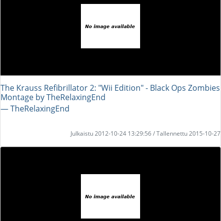
The Krauss Refibrillator 2: "Wii Edition" - Black Ops Zombies
Montage by TheRelaxingEnd
― TheRelaxingEnd
Julkaistu 2012-10-24 13:29:56 / Tallennettu 2015-10-27