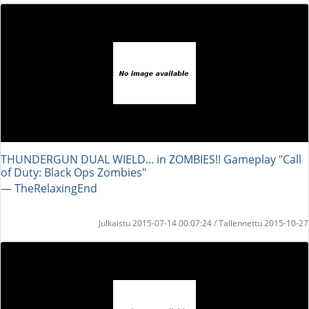
THUNDERGUN DUAL WIELD... in ZOMBIES!! Gameplay "Call
of Duty: Black Ops Zombies"
― TheRelaxingEnd
Julkaistu 2015-07-14 00:07:24 / Tallennettu 2015-10-27