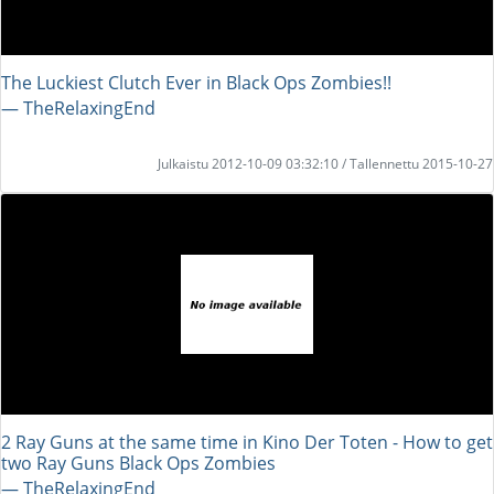
The Luckiest Clutch Ever in Black Ops Zombies!!
― TheRelaxingEnd
Julkaistu 2012-10-09 03:32:10 / Tallennettu 2015-10-27
2 Ray Guns at the same time in Kino Der Toten - How to get
two Ray Guns Black Ops Zombies
― TheRelaxingEnd