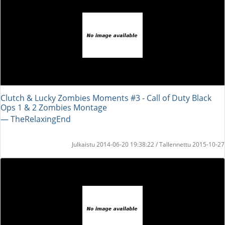
Clutch & Lucky Zombies Moments #3 - Call of Duty Black
Ops 1 & 2 Zombies Montage
― TheRelaxingEnd
Julkaistu 2014-06-20 19:38:22 / Tallennettu 2015-10-27