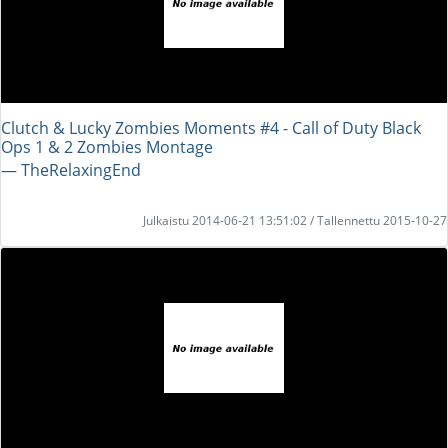
Clutch & Lucky Zombies Moments #4 - Call of Duty Black
Ops 1 & 2 Zombies Montage
― TheRelaxingEnd
Julkaistu 2014-06-21 13:51:02 / Tallennettu 2015-10-27