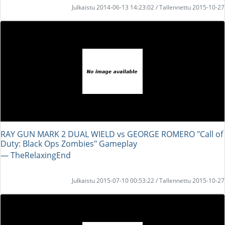
Julkaistu 2014-06-13 14:23:02 / Tallennettu 2015-10-27
RAY GUN MARK 2 DUAL WIELD vs GEORGE ROMERO "Call of
Duty: Black Ops Zombies" Gameplay
― TheRelaxingEnd
Julkaistu 2015-07-10 00:53:22 / Tallennettu 2015-10-27