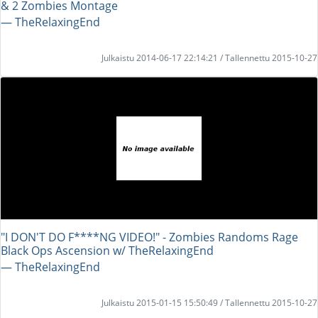
& 2 Zombies Montage
― TheRelaxingEnd
Julkaistu 2014-06-17 22:14:21 / Tallennettu 2015-10-27
"I DON'T DO F****NG VIDEO!" - Zombies Randoms Rage
Black Ops Ascension w/ TheRelaxingEnd
― TheRelaxingEnd
Julkaistu 2015-01-15 15:50:49 / Tallennettu 2015-10-27