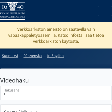
Verkkoarkiston aineisto on saatavilla vain
vapaakappaletyöasemilla. Katso
infosta
lisää tietoa
verkkoarkiston käytöstä.
Suomeksi
―
På svenska
―
In English
Videohaku
Hakusana:
Kanava / julkaisija: