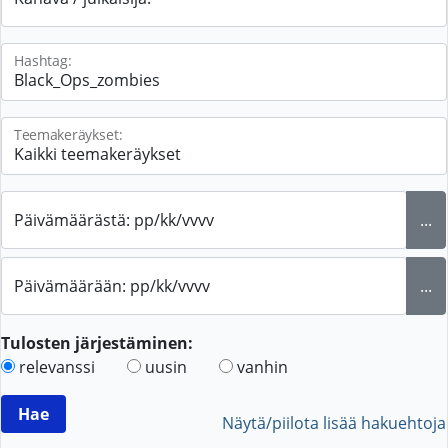
Hashtag:
Teemakeräykset:
Päivämäärästä: pp/kk/vvvv
...
Päivämäärään: pp/kk/vvvv
...
Tulosten järjestäminen:
relevanssi
uusin
vanhin
Näytä/piilota lisää hakuehtoja