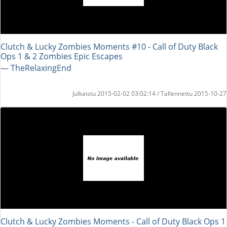
Clutch & Lucky Zombies Moments #10 - Call of Duty Black
Ops 1 & 2 Zombies Epic Escapes
― TheRelaxingEnd
Julkaistu 2015-02-02 03:02:14 / Tallennettu 2015-10-27
Clutch & Lucky Zombies Moments - Call of Duty Black Ops 1