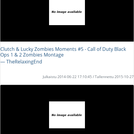
Clutch & Lucky Zombies Moments #5 - Call of Duty Black
Ops 1 & 2 Zombies Montage
― TheRelaxingEnd
Julkaistu 2014-06-22 17:10:45 / Tallennettu 2015-10-27