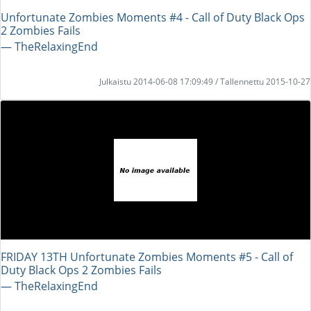
Unfortunate Zombies Moments #4 - Call of Duty Black Ops
2 Zombies Fails
― TheRelaxingEnd
Julkaistu 2014-06-08 17:09:49 / Tallennettu 2015-10-27
FRIDAY 13TH Unfortunate Zombies Moments #5 - Call of
Duty Black Ops 2 Zombies Fails
― TheRelaxingEnd