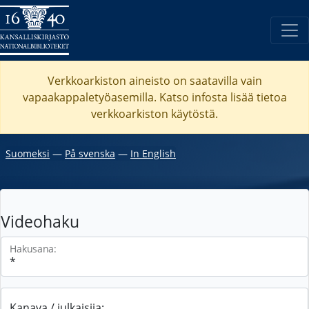
Verkkoarkiston aineisto on saatavilla vain
vapaakappaletyöasemilla. Katso
infosta
lisää tietoa
verkkoarkiston käytöstä.
Suomeksi
―
På svenska
―
In English
Videohaku
Hakusana:
Kanava / julkaisija: