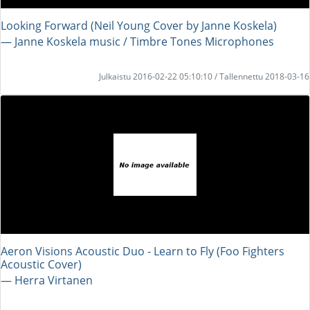
Looking Forward (Neil Young Cover by Janne Koskela)
― Janne Koskela music / Timbre Tones Microphones
Julkaistu 2016-02-22 05:10:10 / Tallennettu 2018-03-16
Aeron Visions Acoustic Duo - Learn to Fly (Foo Fighters
Acoustic Cover)
― Herra Virtanen