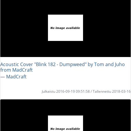
Acoustic Cover "Blink 182 - Dumpweed" by Tom and Juho
from MadCraft
― MadCraft
Julkaistu 2016-09-19 09:51:58 / Tallennettu 2018-03-16