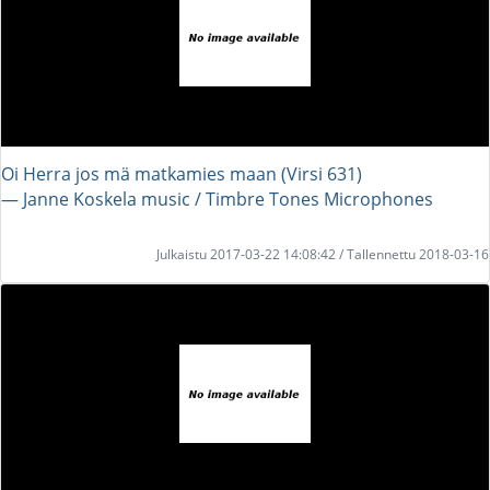
Oi Herra jos mä matkamies maan (Virsi 631)
― Janne Koskela music / Timbre Tones Microphones
Julkaistu 2017-03-22 14:08:42 / Tallennettu 2018-03-16