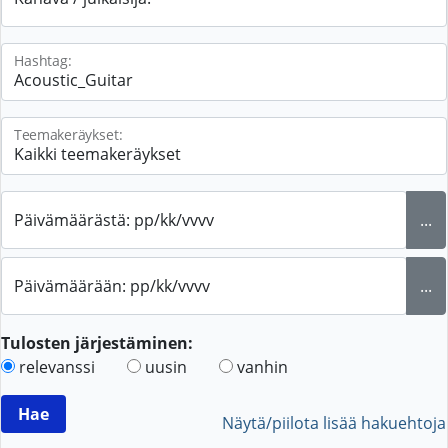
Hashtag:
Teemakeräykset:
Päivämäärästä: pp/kk/vvvv
...
Päivämäärään: pp/kk/vvvv
...
Tulosten järjestäminen:
relevanssi
uusin
vanhin
Näytä/piilota lisää hakuehtoja