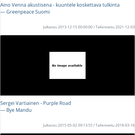
Aino Venna akustisena - kuuntele koskettava tulkinta
― Greenpeace Suomi
Julkaistu 2013-12-15 00:00:00 / Tallennettu 2021-12-03
Sergei Vartiainen - Purple Road
― Bye Mandu
Julkaistu 2015-05-02 09:13:55 / Tallennettu 2018-03-16