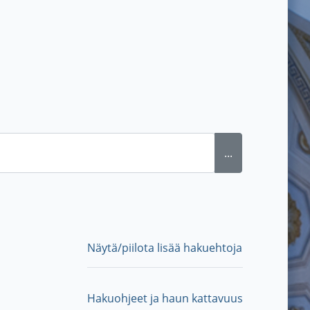
...
Näytä/piilota lisää hakuehtoja
Hakuohjeet ja haun kattavuus