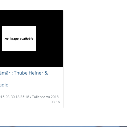
ämäri: Thube Hefner &
adio
2015-03-30 18:35:18 / Tallennettu 2018-
03-16