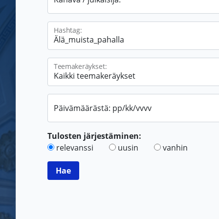
Hashtag:
Teemakeräykset:
Päivämäärästä: pp/kk/vvvv
Tulosten järjestäminen:
relevanssi
uusin
vanhin