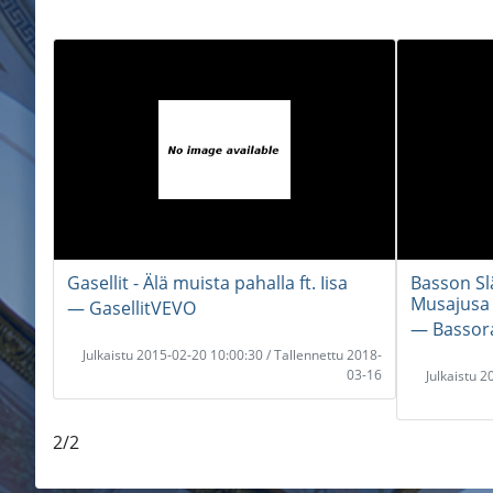
Gasellit - Älä muista pahalla ft. Iisa
Basson Sl
Musajusa
― GasellitVEVO
― Bassor
Julkaistu 2015-02-20 10:00:30 / Tallennettu 2018-
03-16
Julkaistu 
2/2