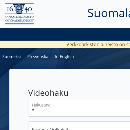
Suomala
Verkkoarkiston aineisto on s
Suomeksi
―
På svenska
―
In English
Videohaku
Hakusana:
Kanava / julkaisija: