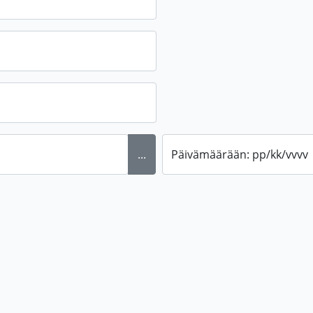
...
Päivämäärään: pp/kk/vvvv