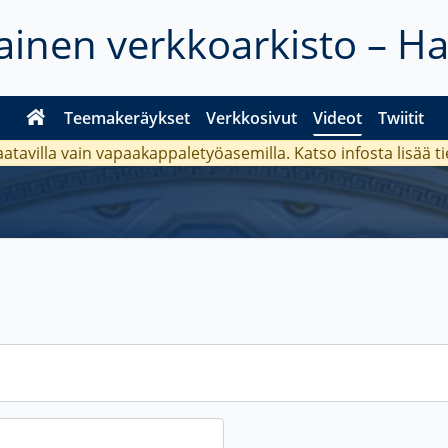
inen verkkoarkisto – H
Teemakeräykset
Verkkosivut
Videot
Twiitit
aatavilla vain vapaakappaletyöasemilla. Katso
infosta
lisää t