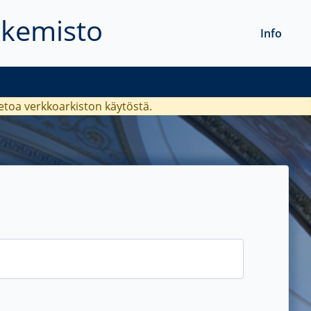
akemisto
Info
ietoa verkkoarkiston käytöstä.