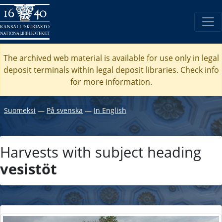
The archived web material is available for use only in legal
deposit terminals within legal deposit libraries. Check
info
for more information.
Suomeksi
―
På svenska
―
In English
Harvests with subject heading
vesistöt