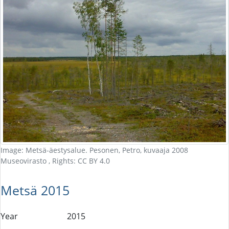
Image: Metsä-äestysalue. Pesonen, Petro, kuvaaja 2008
Museovirasto , Rights: CC BY 4.0
Metsä 2015
Year
2015