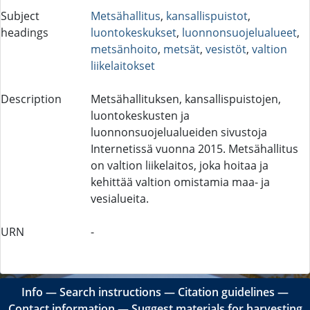
Subject
Metsähallitus
,
kansallispuistot
,
headings
luontokeskukset
,
luonnonsuojelualueet
,
metsänhoito
,
metsät
,
vesistöt
,
valtion
liikelaitokset
Description
Metsähallituksen, kansallispuistojen,
luontokeskusten ja
luonnonsuojelualueiden sivustoja
Internetissä vuonna 2015. Metsähallitus
on valtion liikelaitos, joka hoitaa ja
kehittää valtion omistamia maa- ja
vesialueita.
URN
-
Info
―
Search instructions
―
Citation guidelines
―
Contact information
―
Suggest materials for harvesting