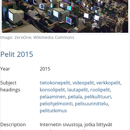
Image: ZeroOne, Wikimedia Commons
Pelit 2015
Year
2015
Subject
tietokonepelit
,
videopelit
,
verkkopelit
,
headings
konsolipelit
,
lautapelit
,
roolipelit
,
pelaaminen
,
peliala
,
pelikulttuuri
,
peliohjelmointi
,
pelisuunnittelu
,
pelitutkimus
Description
Internetin sivustoja, jotka liittyvät