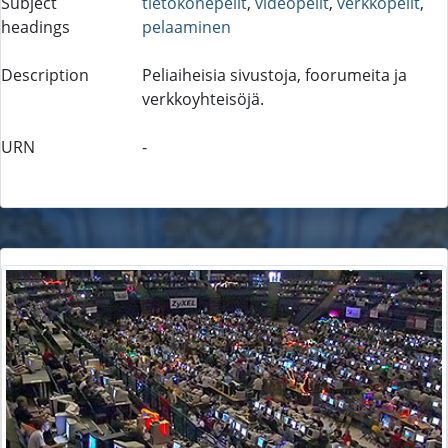
Subject
tietokonepelit
,
videopelit
,
verkkopelit
,
headings
pelaaminen
Description
Peliaiheisia sivustoja, foorumeita ja
verkkoyhteisöjä.
URN
-