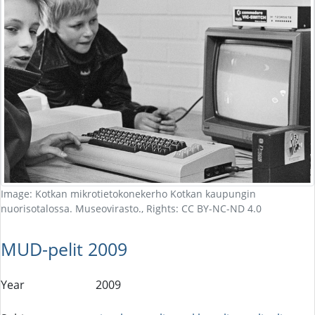
Image: Kotkan mikrotietokonekerho Kotkan kaupungin
nuorisotalossa. Museovirasto., Rights: CC BY-NC-ND 4.0
MUD-pelit 2009
Year
2009