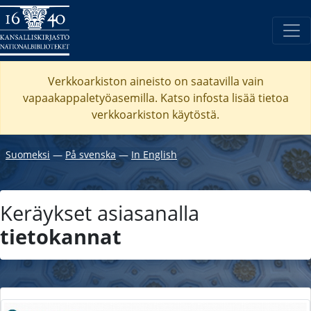
Verkkoarkiston aineisto on saatavilla vain
vapaakappaletyöasemilla. Katso
infosta
lisää tietoa
verkkoarkiston käytöstä.
Suomeksi
―
På svenska
―
In English
Keräykset asiasanalla
tietokannat