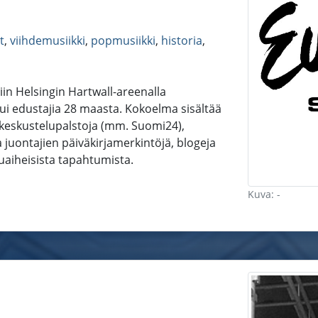
t
,
viihdemusiikki
,
popmusiikki
,
historia
,
tiin Helsingin Hartwall-areenalla
tui edustajia 28 maasta. Kokoelma sisältää
, keskustelupalstoja (mm. Suomi24),
 ja juontajien päiväkirjamerkintöjä, blogeja
suaiheisista tapahtumista.
Kuva: -