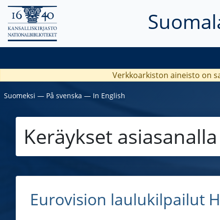
Suomala
Verkkoarkiston aineisto on s
Suomeksi
―
På svenska
―
In English
Keräykset asiasanall
Eurovision laulukilpailut 