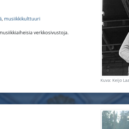
ä
,
musiikkikulttuuri
 musiikkiaiheisia verkkosivustoja.
Kuva: Keijo La