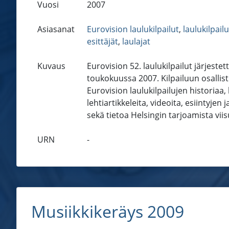
Vuosi
2007
Asiasanat
Eurovision laulukilpailut
,
laulukilpailu
esittäjät
,
laulajat
Kuvaus
Eurovision 52. laulukilpailut järjestet
toukokuussa 2007. Kilpailuun osallis
Eurovision laulukilpailujen historiaa
lehtiartikkeleita, videoita, esiintyjen
sekä tietoa Helsingin tarjoamista vii
URN
-
Musiikkikeräys 2009