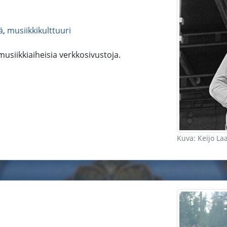
ä
,
musiikkikulttuuri
 musiikkiaiheisia verkkosivustoja.
Kuva: Keijo La