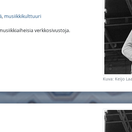
ä
,
musiikkikulttuuri
 musiikkiaiheisia verkkosivustoja.
Kuva: Keijo La