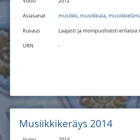
Vuosi
2012
Asiasanat
musiikki
,
musiikkiala
,
musiikkieläm
Kuvaus
Laajasti ja monipuolisesti erilaisia
URN
-
Musiikkikeräys 2014
Vuosi
2014