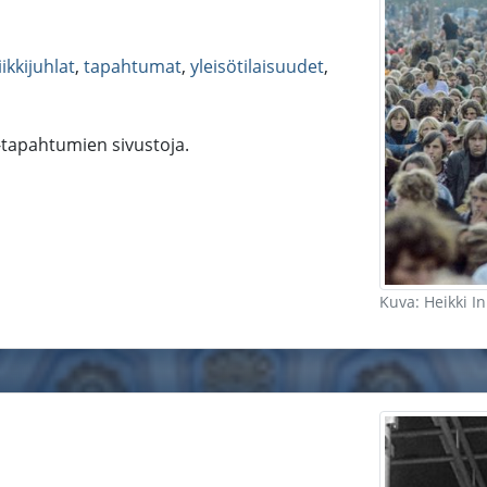
ikkijuhlat
,
tapahtumat
,
yleisötilaisuudet
,
 -tapahtumien sivustoja.
Kuva: Heikki I