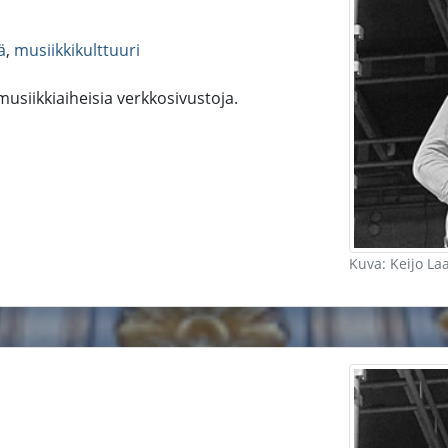
ä
,
musiikkikulttuuri
 musiikkiaiheisia verkkosivustoja.
Kuva: Keijo La