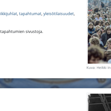
ikkijuhlat
,
tapahtumat
,
yleisötilaisuudet
,
 -tapahtumien sivustoja.
Kuva: Heikki I