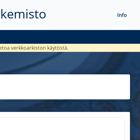
akemisto
Info
ietoa verkkoarkiston käytöstä.