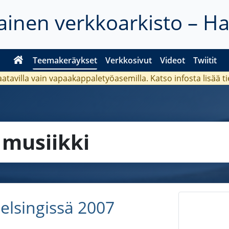
inen verkkoarkisto – H
Teemakeräykset
Verkkosivut
Videot
Twiitit
aatavilla vain vapaakappaletyöasemilla. Katso
infosta
lisää t
a
musiikki
Helsingissä 2007