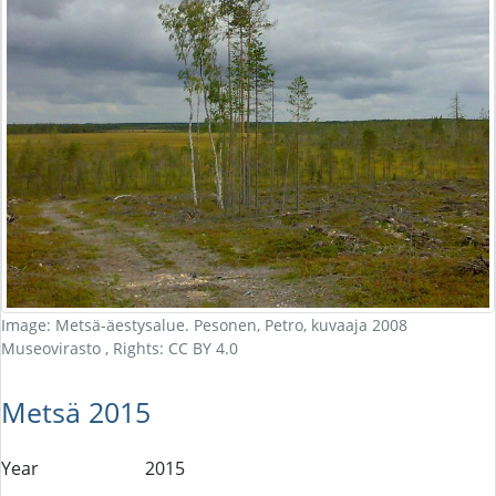
Image: Metsä-äestysalue. Pesonen, Petro, kuvaaja 2008
Museovirasto , Rights: CC BY 4.0
Metsä 2015
Year
2015