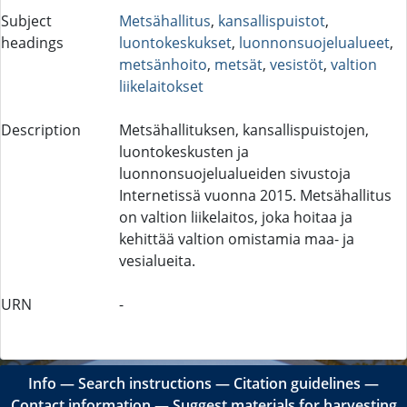
Subject
Metsähallitus
,
kansallispuistot
,
headings
luontokeskukset
,
luonnonsuojelualueet
,
metsänhoito
,
metsät
,
vesistöt
,
valtion
liikelaitokset
Description
Metsähallituksen, kansallispuistojen,
luontokeskusten ja
luonnonsuojelualueiden sivustoja
Internetissä vuonna 2015. Metsähallitus
on valtion liikelaitos, joka hoitaa ja
kehittää valtion omistamia maa- ja
vesialueita.
URN
-
Info
―
Search instructions
―
Citation guidelines
―
Contact information
―
Suggest materials for harvesting