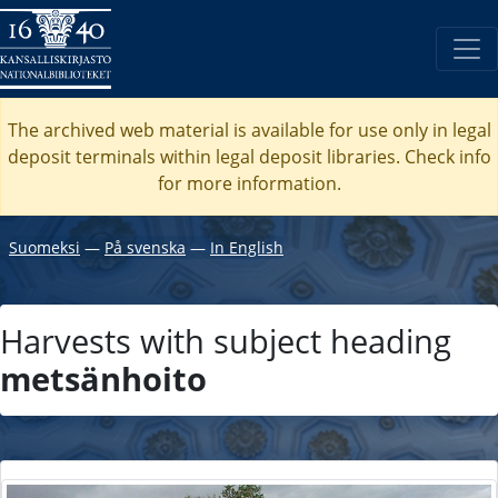
The archived web material is available for use only in legal
deposit terminals within legal deposit libraries. Check
info
for more information.
Suomeksi
―
På svenska
―
In English
Harvests with subject heading
metsänhoito