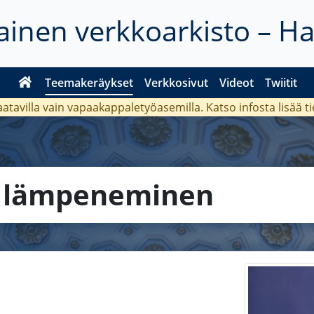
inen verkkoarkisto – H
Teemakeräykset
Verkkosivut
Videot
Twiitit
aatavilla vain vapaakappaletyöasemilla. Katso
infosta
lisää t
a
lämpeneminen