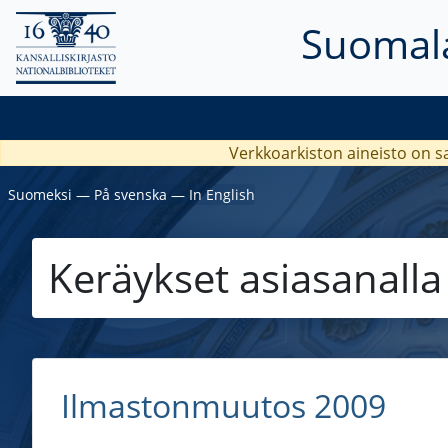
Suomala
Verkkoarkiston aineisto on s
Suomeksi
―
På svenska
―
In English
Keräykset asiasanall
Ilmastonmuutos 2009