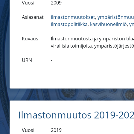
Vuosi
2009
Asiasanat
ilmastonmuutokset
,
ympäristönmuu
ilmastopolitiikka
,
kasvihuoneilmiö
,
ym
Kuvaus
Ilmastonmuutosta ja ympäristön tilaa
virallisia toimijoita, ympäristöjärjestö
URN
-
Ilmastonmuutos 2019-20
Vuosi
2019