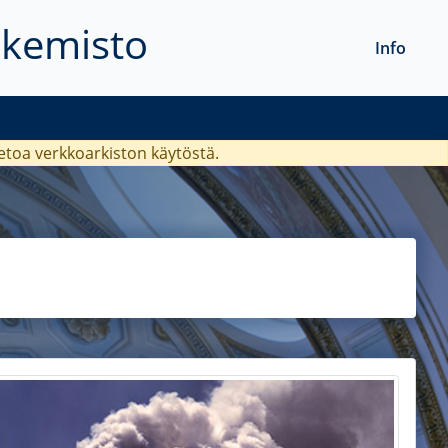
akemisto
Info
ietoa verkkoarkiston käytöstä.