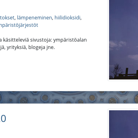
tokset
,
lämpeneminen
,
hiilidioksidi
,
päristöjärjestöt
 käsitteleviä sivustoja: ympäristöalan
jä, yrityksiä, blogeja jne.
20