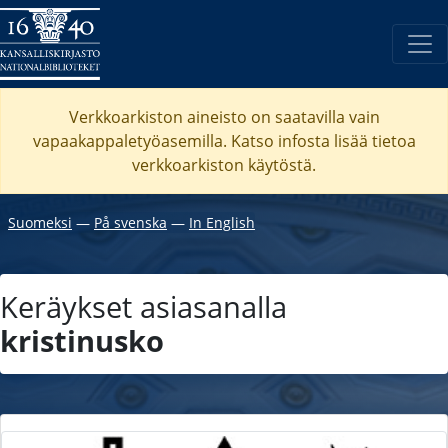
Verkkoarkiston aineisto on saatavilla vain
vapaakappaletyöasemilla. Katso
infosta
lisää tietoa
verkkoarkiston käytöstä.
Suomeksi
―
På svenska
―
In English
Keräykset asiasanalla
kristinusko