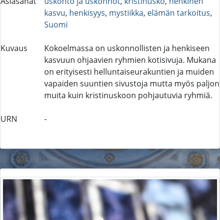
Asiasanat
uskonto ja uskonnot
,
kristinusko
,
henkinen
kasvu
,
henkisyys
,
mystiikka
,
elämän tarkoitus
,
Suomi
Kuvaus
Kokoelmassa on uskonnollisten ja henkiseen
kasvuun ohjaavien ryhmien kotisivuja. Mukana
on erityisesti helluntaiseurakuntien ja muiden
vapaiden suuntien sivustoja mutta myös paljon
muita kuin kristinuskoon pohjautuvia ryhmiä.
URN
-