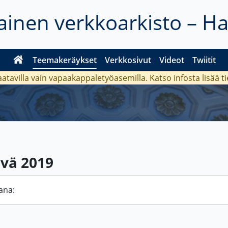
inen verkkoarkisto – H
Teemakeräykset
Verkkosivut
Videot
Twiitit
aatavilla vain vapaakappaletyöasemilla. Katso
infosta
lisää t
ivä 2019
ana: