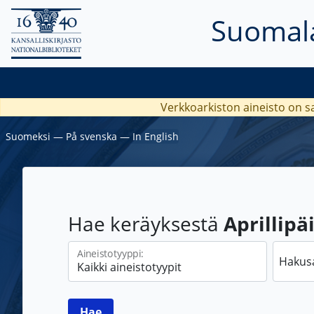
Suomala
Verkkoarkiston aineisto on s
Suomeksi
―
På svenska
―
In English
Hae keräyksestä
Aprillipä
Aineistotyyppi:
Hakus