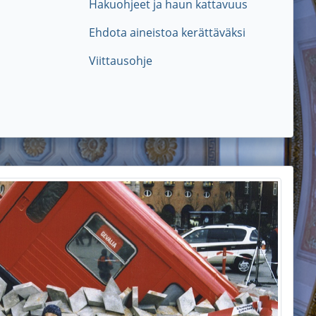
Hakuohjeet ja haun kattavuus
Ehdota aineistoa kerättäväksi
Viittausohje