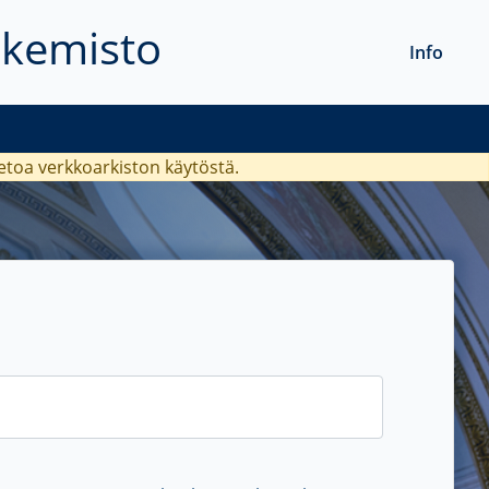
akemisto
Info
ietoa verkkoarkiston käytöstä.