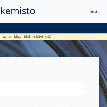
akemisto
Info
ietoa verkkoarkiston käytöstä.