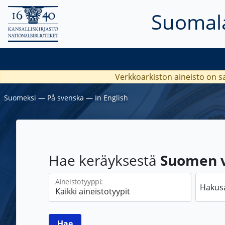
Suomala
Verkkoarkiston aineisto on s
Suomeksi
―
På svenska
―
In English
Hae keräyksestä
Suomen vi
Aineistotyyppi:
Hakus