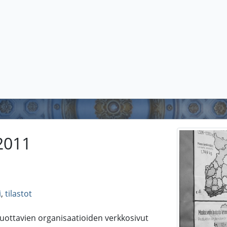
 2011
i
,
tilastot
tuottavien organisaatioiden verkkosivut