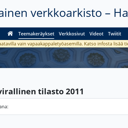
inen verkkoarkisto – H
Teemakeräykset
Verkkosivut
Videot
Twiitit
aatavilla vain vapaakappaletyöasemilla. Katso
infosta
lisää t
rallinen tilasto 2011
ana: