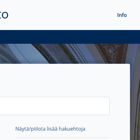
to
Info
Näytä/piilota lisää hakuehtoja