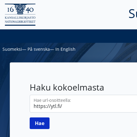
S
Suomeksi
―
På svenska
―
In English
Haku kokoelmasta
Hae url-osoitteella: