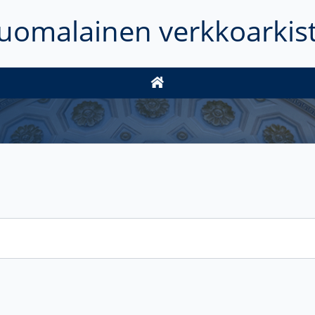
uomalainen verkkoarkis