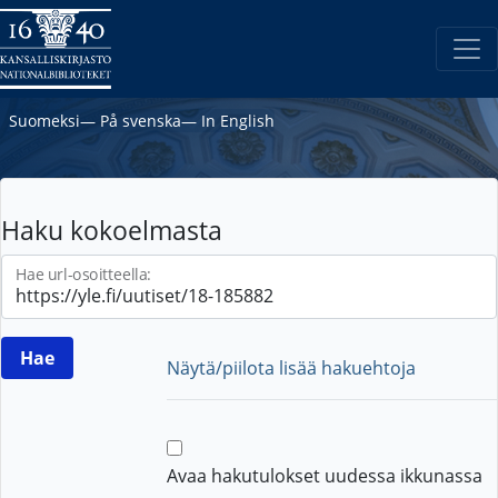
Suomeksi
―
På svenska
―
In English
Haku kokoelmasta
Hae url-osoitteella:
Näytä/piilota lisää hakuehtoja
Avaa hakutulokset uudessa ikkunassa